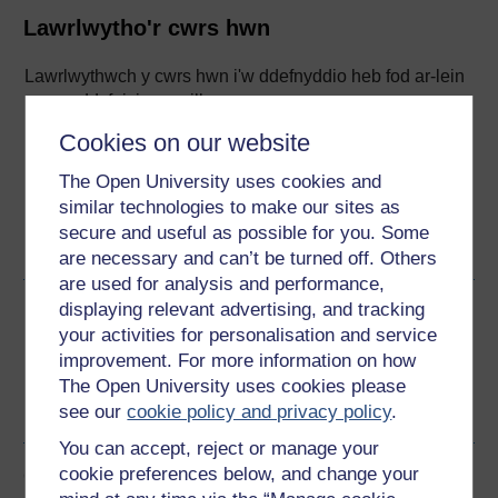
Lawrlwytho'r cwrs hwn
Lawrlwythwch y cwrs hwn i'w ddefnyddio heb fod ar-lein
neu ar ddyfeisiau eraill
Cookies on our website
The Open University uses cookies and
similar technologies to make our sites as
Word
Kindle
PDF
Epub 2
secure and useful as possible for you. Some
Gweld rhagor o fformatau
are necessary and can’t be turned off. Others
are used for analysis and performance,
displaying relevant advertising, and tracking
Rhannu'r cwrs am ddim hwn
your activities for personalisation and service
improvement. For more information on how
The Open University uses cookies please
see our
cookie policy and privacy policy
.
You can accept, reject or manage your
cookie preferences below, and change your
Gwobrau'r cwrs