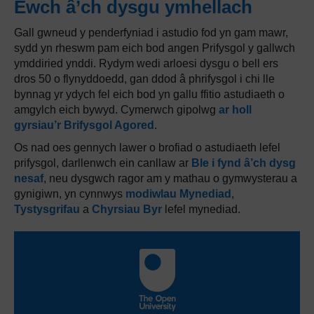
Ewch â’ch dysgu ymhellach
Gall gwneud y penderfyniad i astudio fod yn gam mawr,
sydd yn rheswm pam eich bod angen Prifysgol y gallwch
ymddiried ynddi. Rydym wedi arloesi dysgu o bell ers
dros 50 o flynyddoedd, gan ddod â phrifysgol i chi lle
bynnag yr ydych fel eich bod yn gallu ffitio astudiaeth o
amgylch eich bywyd. Cymerwch gipolwg
ar holl
gyrsiau’r Brifysgol Agored
.
Os nad oes gennych lawer o brofiad o astudiaeth lefel
prifysgol, darllenwch ein canllaw ar
Ble i fynd â’ch dysg
nesaf
, neu dysgwch ragor am y mathau o gymwysterau a
gynigiwn, yn cynnwys
modiwlau Mynediad
,
Tystysgrifau
a
Chyrsiau Byr
lefel mynediad.