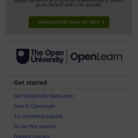
dysgu personol a'ch cofnod cyflawniadau yr ydych
yn eu hennill wrth i chi astudio.
Mewngofnodi nawr am ddim
Get started
Get started with OpenLearn
New to OpenLearn
Try something popular
All our free courses
Badged courses