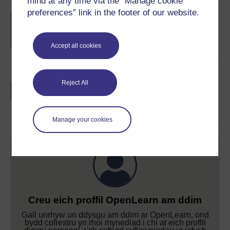
mind at any time via the “Manage cookie
preferences” link in the footer of our website.
Datganiad cyfranogiad am ddim
wrth i chi
gwblhau'r cyrsiau hyn.
Accept all cookies
Cewch fathodyn digidol yn rhad ac am
Reject All
ddim gan y Brifysgol Agored
os ydych yn
cwblhau'r cwrs hwn, er mwyn dangos a
rhannu eich cyflawniad.
Manage your cookies
Creu eich proffil OpenLearn am ddim
Gall unrhyw un ddysgu am ddim ar OpenLearn, ond
bydd cofrestru yn rhoi mynediad i chi at eich proffil