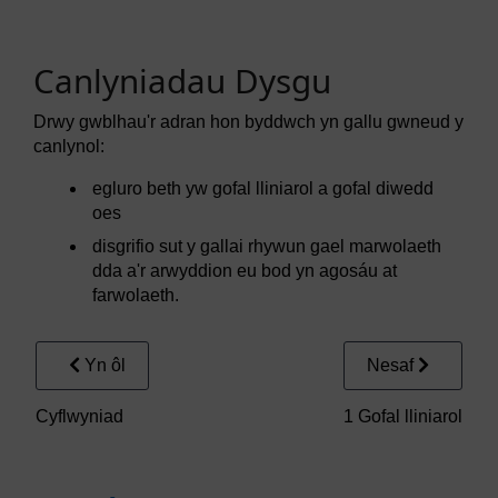
Canlyniadau Dysgu
Drwy gwblhau'r adran hon byddwch yn gallu gwneud y
canlynol:
egluro beth yw gofal lliniarol a gofal diwedd
oes
disgrifio sut y gallai rhywun gael marwolaeth
dda a'r arwyddion eu bod yn agosáu at
farwolaeth.
Yn ôl
Nesaf
Cyflwyniad
1 Gofal lliniarol