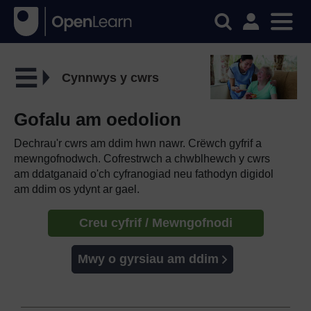
Cynnwys y cwrs
Gofalu am oedolion
Dechrau'r cwrs am ddim hwn nawr. Crëwch gyfrif a
mewngofnodwch. Cofrestrwch a chwblhewch y cwrs
am ddatganaid o'ch cyfranogiad neu fathodyn digidol
am ddim os ydynt ar gael.
Creu cyfrif / Mewngofnodi
Mwy o gyrsiau am ddim