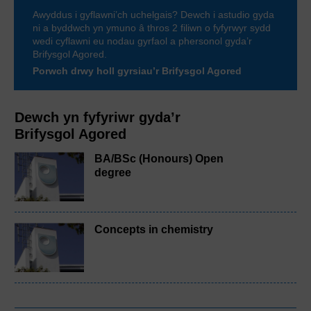
Awyddus i gyflawni’ch uchelgais? Dewch i astudio gyda
ni a byddwch yn ymuno â thros 2 filiwn o fyfyrwyr sydd
wedi cyflawni eu nodau gyrfaol a phersonol gyda’r
Brifysgol Agored.
Porwch drwy holl gyrsiau’r Brifysgol Agored
Dewch yn fyfyriwr gyda’r
Brifysgol Agored
BA/BSc (Honours) Open
degree
Concepts in chemistry