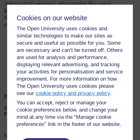
அறிவை/
விழிப்புணர்வைப் புரிந்துகொள்ள இது உதவும்,
இதிலிருந்து, நீங்கள் பின்னர் மீண்டும் அதே கருத்துக் கணிப்பை
Cookies on our website
மேற்கொண்டு, என்ன மாற்றமடைந்துள்ளது என்பதைப் பார்க்கவும்,
தாக்கங்கள் உணரப்பட்டதா என்பதைப் புரிந்துகொள்ளவும் உதவும்.
The Open University uses cookies and
similar technologies to make our sites as
secure and useful as possible for you. Some
Export entries
...
are necessary and can’t be turned off. Others
are used for analysis and performance,
displaying relevant advertising, and tracking
Search
Browse the glossary using this index
your activities for personalisation and service
Search
Search full text
improvement. For more information on how
The Open University uses cookies please
see our
cookie policy and privacy policy
.
Browse the glossary using this index
You can accept, reject or manage your
Special
|
A
|
B
|
C
|
D
|
E
|
F
|
G
|
H
|
I
|
J
|
K
|
L
|
M
|
N
|
O
|
cookie preferences below, and change your
P
|
Q
|
R
|
S
|
T
|
U
|
V
|
W
|
X
|
Y
|
Z
|
ALL
mind at any time via the “Manage cookie
preferences” link in the footer of our website.
No entries found in this section