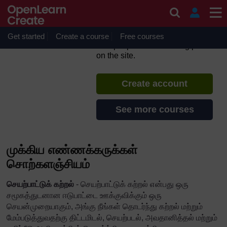
Skip to main content
1 அடிப்படை எண்ணக்கருக்கள்
Tamil
Get started
Create a course
If you create an account, you can
Free courses
set up a personal learning profile
on the site.
Create account
See more courses
முக்கிய எண்ணக்கருக்கள்
சொற்களஞ்சியம்
செயற்பாட்டுக் கற்றல்
- செயற்பாட்டுக் கற்றல் என்பது ஒரு
சமூகத்துடனான ஈடுபாட்டை ஊக்குவிக்கும் ஒரு
செயன்முறையாகும், அங்கு நீங்கள் தொடர்ந்து கற்றல் மற்றும்
மேம்படுத்துவதற்கு திட்டமிடல், செயற்படல், அவதானித்தல் மற்றும்