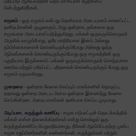
மதிப்பீடு ஆகியவற்றின் தொடர்ச்சியான சுழற்சியை
பின்பற்றுகிறீர்கள்.
சமூகம்
- ஒரு சமூகம் என்பது தெளிவாக அடையாளம் காணப்பட்ட
தனிநபர்களின் குழுவாகும், அது ஒன்றாக, தங்களை ஒரு
சமூகமாக அடையாளப்படுத்துகிறது. மக்கள் ஒருவருக்கொருவர்
அருகில் வாழும்போது, ஒரே மாதிரியான இனம் அல்லது
நம்பிக்கைகளைக் கொண்டிருக்கும்போது அல்லது ஒத்த
ஆர்வங்களைக் கொண்டிருக்கும்போது ஒரு சமூகத்தின் ஒரு
பகுதியாக இருக்கலாம். மக்கள் ஒருவருக்கொருவர் சொந்தமான
உணர்வு மற்றும் பகிரப்பட்ட புரிதலைக் கொண்டிருக்கும் போது ஒரு
சமூகம் உருவாகிறது.
முறைமை
- ஒன்றாக வேலை செய்யும் பாகங்களின் தொகுப்பு.
ஏதாவது ஒன்றை அடைய அவை ஒன்றாக இணைந்து வேலை
செய்கின்றன, அதை பாகங்கள் தனியாக செய்ய முடியாது.
அடிப்படை கருத்துக் கணிப்பு
- சமூக ஈடுபாட்டின் தொடக்கத்தில்
மக்கள் என்ன நினைக்கிறார்கள் என்று சொல்லும் ஒரு
கருத்துக்கணிப்பு பெறுமதியானது. நீங்கள் ஆரம்பிப்பதற்கு முன்பு
சமூக உறுப்பினர்களின் எண்ணங்கள், கருத்துக்கள் மற்றும்