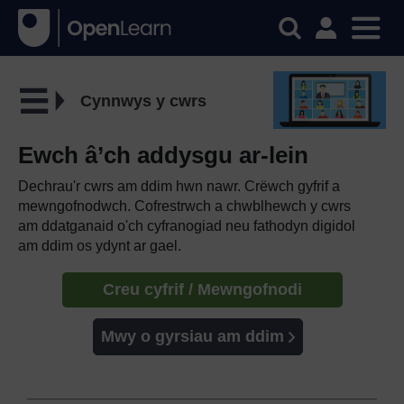
Cynnwys y cwrs
Ewch â’ch addysgu ar-lein
Dechrau'r cwrs am ddim hwn nawr. Crëwch gyfrif a
mewngofnodwch. Cofrestrwch a chwblhewch y cwrs
am ddatganaid o'ch cyfranogiad neu fathodyn digidol
am ddim os ydynt ar gael.
Creu cyfrif / Mewngofnodi
Mwy o gyrsiau am ddim