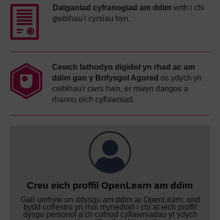
Datganiad cyfranogiad am ddim
wrth i chi
gwblhau'r cyrsiau hyn.
Cewch fathodyn digidol yn rhad ac am
ddim gan y Brifysgol Agored
os ydych yn
cwblhau'r cwrs hwn, er mwyn dangos a
rhannu eich cyflawniad.
Creu eich proffil OpenLearn am ddim
Gall unrhyw un ddysgu am ddim ar OpenLearn, ond
bydd cofrestru yn rhoi mynediad i chi at eich proffil
dysgu personol a'ch cofnod cyflawniadau yr ydych