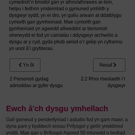
cymedroli’n briodol gan yr athro/athrawes ar-lein,
helpu i feithrin ymdeimlad o gymuned ymhlith y
dysgwyr sydd, yn ei dro, yn gallu arwain at ddatblygu
cymorth gan gymheiriaid. Mae cymorth gan
gymheiriaid yn agwedd allweddol ar bersonoli
oherwydd ei fod yn caniatáu i ddysgwyr archwilio a
dysgu ar y cyd, gyda phob aelod o’r grŵp yn cyfrannu
yn unol â’i gryfderau.
Yn ôl
Nesaf
2 Personoli gydag
2.2 Rhoi rheolaeth i’r
adnoddau ar gyfer dysgu
dysgwyr
Ewch â'ch dysgu ymhellach
Gall gwneud y penderfyniad i astudio fod yn gam mawr, a
dyna pam y byddwch eisiau Prifysgol y gellir ymddiried
ynddi. Mae gan y Brifysgol Agored 50 mlynedd o brofiad