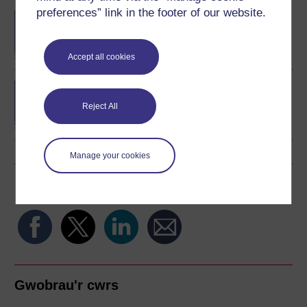
preferences” link in the footer of our website.
BA/BSc (Honours) Open
degree
Accept all cookies
Concepts in chemistry
Reject All
Manage your cookies
Rhannu'r cwrs am ddim hwn
Gwobrau'r cwrs