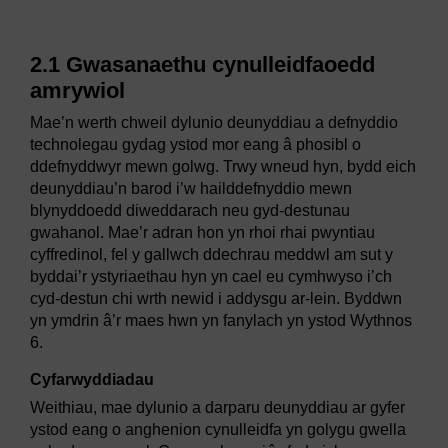
2.1 Gwasanaethu cynulleidfaoedd
amrywiol
Mae’n werth chweil dylunio deunyddiau a defnyddio
technolegau gydag ystod mor eang â phosibl o
ddefnyddwyr mewn golwg. Trwy wneud hyn, bydd eich
deunyddiau’n barod i’w hailddefnyddio mewn
blynyddoedd diweddarach neu gyd-destunau
gwahanol. Mae’r adran hon yn rhoi rhai pwyntiau
cyffredinol, fel y gallwch ddechrau meddwl am sut y
byddai’r ystyriaethau hyn yn cael eu cymhwyso i’ch
cyd-destun chi wrth newid i addysgu ar-lein. Byddwn
yn ymdrin â’r maes hwn yn fanylach yn ystod Wythnos
6.
Cyfarwyddiadau
Weithiau, mae dylunio a darparu deunyddiau ar gyfer
ystod eang o anghenion cynulleidfa yn golygu gwella