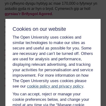
yn cyflwyno dysgu hyblyg ac mae 170,000 o fyfyrwyr yn
astudio gyda ni ar hyn o bryd. Cymerwch gip ar holl
gyrsiau'r Brifysgol Agored
.
Os ydych chi'n newydd i astudio ar lefel addysg uwch,
darganfyddwch fwy am y mathau o gymwysterau rydyn
Cookies on our website
ni'n eu cynnig, gan gynnwys ein cyrsiau lefel
Mynediad
a
The Open University uses cookies and
Thystysgrifau
.
similar technologies to make our sites as
Ddim yn barod ar gyfer astudiaeth Prifysgol yna porwch
secure and useful as possible for you. Some
dros
1000 o gyrsiau am ddim ar OpenLearn
a
are necessary and can’t be turned off. Others
chofrestrwch i'n cylchlythyr
i glywed am gyrsiau
are used for analysis and performance,
newydd am ddim, wrth iddynt gael eu rhyddhau.
displaying relevant advertising, and tracking
Bob blwyddyn, mae miloedd o fyfyrwyr yn penderfynu
your activities for personalisation and service
astudio gyda'r Brifysgol Agored. Gyda dros 120 o
improvement. For more information on how
gymwysterau, mae gennym y cwrs iawn i chi.
The Open University uses cookies please
Gofynnwch am brosbectws Prifysgol Agored
see our
cookie policy and privacy policy
.
You can accept, reject or manage your
Dewch yn fyfyriwr gyda’r
cookie preferences below, and change your
Brifysgol Agored
mind at any time via the “Manage cookie