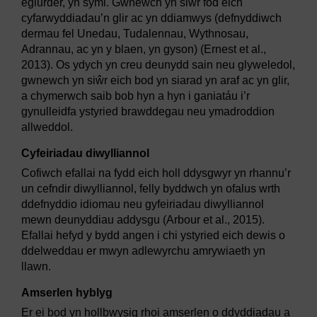
eglurder, yn syml. Gwnewch yn siŵr fod eich
cyfarwyddiadau’n glir ac yn ddiamwys (defnyddiwch
dermau fel Unedau, Tudalennau, Wythnosau,
Adrannau, ac yn y blaen, yn gyson) (Ernest et al.,
2013). Os ydych yn creu deunydd sain neu glyweledol,
gwnewch yn siŵr eich bod yn siarad yn araf ac yn glir,
a chymerwch saib bob hyn a hyn i ganiatáu i’r
gynulleidfa ystyried brawddegau neu ymadroddion
allweddol.
Cyfeiriadau diwylliannol
Cofiwch efallai na fydd eich holl ddysgwyr yn rhannu’r
un cefndir diwylliannol, felly byddwch yn ofalus wrth
ddefnyddio idiomau neu gyfeiriadau diwylliannol
mewn deunyddiau addysgu (Arbour et al., 2015).
Efallai hefyd y bydd angen i chi ystyried eich dewis o
ddelweddau er mwyn adlewyrchu amrywiaeth yn
llawn.
Amserlen hyblyg
Er ei bod yn hollbwysig rhoi amserlen o ddyddiadau a