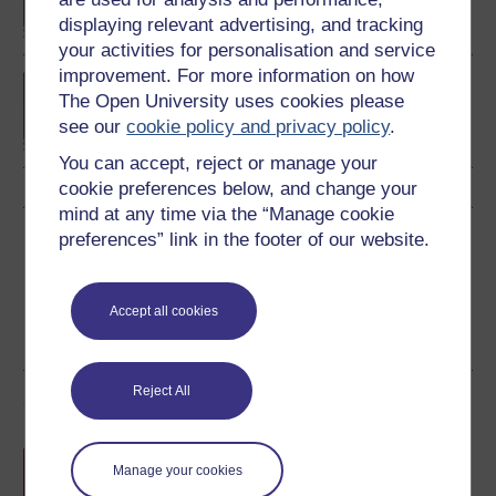
displaying relevant advertising, and tracking
your activities for personalisation and service
improvement. For more information on how
Concepts in chemistry
The Open University uses cookies please
see our
cookie policy and privacy policy
.
You can accept, reject or manage your
cookie preferences below, and change your
mind at any time via the “Manage cookie
Rhannu'r cwrs am ddim hwn
preferences” link in the footer of our website.
Accept all cookies
Reject All
Gwobrau'r cwrs
Datganiad cyfranogiad am ddim
wrth i chi
Manage your cookies
gwblhau'r cyrsiau hyn.