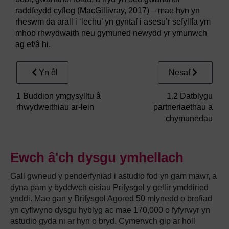
raddfeydd cyflog (MacGillivray, 2017) – mae hyn yn
rheswm da arall i ‘lechu’ yn gyntaf i asesu’r sefyllfa ym
mhob rhwydwaith neu gymuned newydd yr ymunwch
ag ef/â hi.
Yn ôl
Nesaf
1 Buddion ymgysylltu â
1.2 Datblygu
rhwydweithiau ar-lein
partneriaethau a
chymunedau
Ewch â'ch dysgu ymhellach
Gall gwneud y penderfyniad i astudio fod yn gam mawr, a
dyna pam y byddwch eisiau Prifysgol y gellir ymddiried
ynddi. Mae gan y Brifysgol Agored 50 mlynedd o brofiad
yn cyflwyno dysgu hyblyg ac mae 170,000 o fyfyrwyr yn
astudio gyda ni ar hyn o bryd. Cymerwch gip ar holl