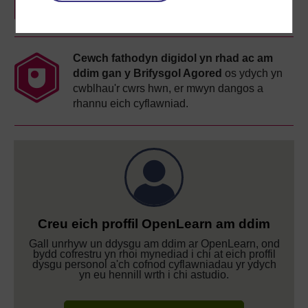
Cewch fathodyn digidol yn rhad ac am
ddim gan y Brifysgol Agored
os ydych yn
cwblhau'r cwrs hwn, er mwyn dangos a
rhannu eich cyflawniad.
Creu eich proffil OpenLearn am ddim
Gall unrhyw un ddysgu am ddim ar OpenLearn, ond
bydd cofrestru yn rhoi mynediad i chi at eich proffil
dysgu personol a'ch cofnod cyflawniadau yr ydych
yn eu hennill wrth i chi astudio.