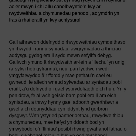
ac er mwyn i chi allu canolbwyntio’n fwy ar
rwydweithiau a chymunedau penodol, ac ymdrin yn
fras â rhai eraill yn fwy achlysurol
Ffigur 3
Mae rhwydweithio cymdeithasol yn eich galluogi i r
Gall athrawon ddefnyddio rhwydweithiau cymdeithasol
yn rhwydd i rannu syniadau, awgrymiadau a thriciau
addysgu gydag eraill sydd mewn sefyllfa debyg.
Gallwch ymuno â rhwydwaith ar-lein a ‘llechu’ yn unig
(arsylwi heb gyfrannu), neu, pan fyddwch wedi
ymgyfarwyddo â’r ffordd y mae pethau’n cael eu
gwneud, fe allech wneud sylwadau ar syniadau pobl
eraill, a’u defnyddio i gael ysbrydoliaeth eich hun. Yn y
pen draw, fe allwch geisio barn pobl eraill am eich
syniadau, a thrwy hynny gael adborth gwerthfawr a
gwella’ch deunyddiau cyn iddynt fynd gerbron
dysgwyr. Wrth ystyried partneriaethau, rhwydweithiau
a chymunedau, mae hefyd yn ddoeth bod yn
ymwybodol o’r ‘ffiniau’ posibl rhwng gwahanol fathau o
bobl, gwahanol rolau, a hyd yn oed gwahanol