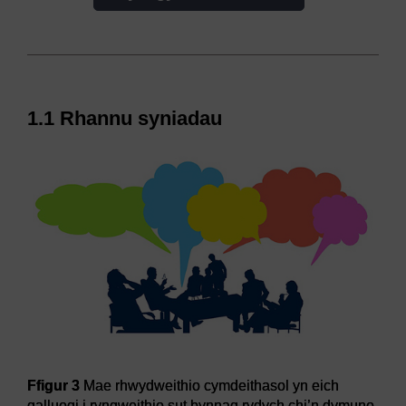
1.1 Rhannu syniadau
Ffigur 3
Mae rhwydweithio cymdeithasol yn eich
galluogi i ryngweithio sut bynnag rydych chi’n dymuno,