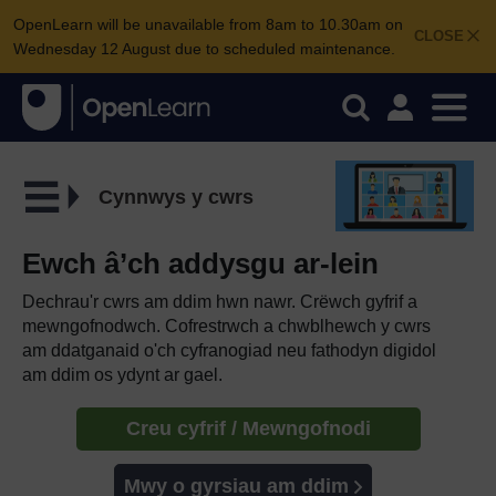
OpenLearn will be unavailable from 8am to 10.30am on
CLOSE
Wednesday 12 August due to scheduled maintenance.
Cynnwys y cwrs
Ewch â’ch addysgu ar-lein
Dechrau'r cwrs am ddim hwn nawr. Crëwch gyfrif a
mewngofnodwch. Cofrestrwch a chwblhewch y cwrs
am ddatganaid o'ch cyfranogiad neu fathodyn digidol
am ddim os ydynt ar gael.
Creu cyfrif / Mewngofnodi
Mwy o gyrsiau am ddim