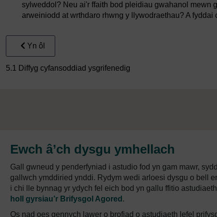
sylweddol? Neu ai'r ffaith bod pleidiau gwahanol mewn
arweiniodd at wrthdaro rhwng y llywodraethau? A fyddai 
Yn ôl
5.1 Diffyg cyfansoddiad ysgrifenedig
Ewch â’ch dysgu ymhellach
Gall gwneud y penderfyniad i astudio fod yn gam mawr, syd
gallwch ymddiried ynddi. Rydym wedi arloesi dysgu o bell er
i chi lle bynnag yr ydych fel eich bod yn gallu ffitio astud
holl gyrsiau’r Brifysgol Agored
.
Os nad oes gennych lawer o brofiad o astudiaeth lefel prifys