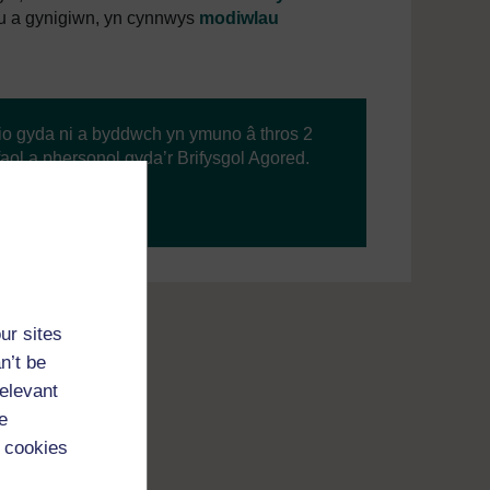
u a gynigiwn, yn cynnwys
modiwlau
io gyda ni a byddwch yn ymuno â thros 2
faol a phersonol gyda’r Brifysgol Agored.
ur sites
n’t be
relevant
e
 cookies