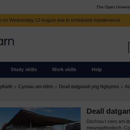
The Open Univers
am on Wednesday 12 August due to scheduled maintenance.
Study skills
Work skills
Help
fraith
Cyrsiau am ddim
Deall datganoli yng Nghymru
Ad
Deall datga
Dechrau'r cwrs am dd
mewngofnodwch. Cof