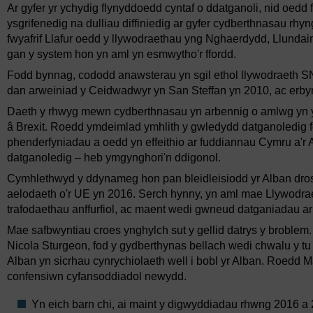
Ar gyfer yr ychydig flynyddoedd cyntaf o ddatganoli, nid oedd 
ysgrifenedig na dulliau diffiniedig ar gyfer cydberthnasau rh
fwyafrif Llafur oedd y llywodraethau yng Nghaerdydd, Llundai
gan y system hon yn aml yn esmwytho'r ffordd.
Fodd bynnag, cododd anawsterau yn sgil ethol llywodraeth SN
dan arweiniad y Ceidwadwyr yn San Steffan yn 2010, ac erbyn 
Daeth y rhwyg mewn cydberthnasau yn arbennig o amlwg yn y
â Brexit. Roedd ymdeimlad ymhlith y gwledydd datganoledig 
phenderfyniadau a oedd yn effeithio ar fuddiannau Cymru a
datganoledig – heb ymgynghori'n ddigonol.
Cymhlethwyd y ddynameg hon pan bleidleisiodd yr Alban dros
aelodaeth o'r UE yn 2016. Serch hynny, yn aml mae Llywodra
trafodaethau anffurfiol, ac maent wedi gwneud datganiadau ar
Mae safbwyntiau croes ynghylch sut y gellid datrys y broble
Nicola Sturgeon, fod y gydberthynas bellach wedi chwalu y tu 
Alban yn sicrhau cynrychiolaeth well i bobl yr Alban. Roedd
confensiwn cyfansoddiadol newydd.
Yn eich barn chi, ai maint y digwyddiadau rhwng 2016 a 