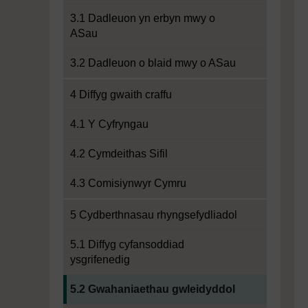
3.1 Dadleuon yn erbyn mwy o
ASau
3.2 Dadleuon o blaid mwy o ASau
4 Diffyg gwaith craffu
4.1 Y Cyfryngau
4.2 Cymdeithas Sifil
4.3 Comisiynwyr Cymru
5 Cydberthnasau rhyngsefydliadol
5.1 Diffyg cyfansoddiad
ysgrifenedig
Current section:
5.2 Gwahaniaethau gwleidyddol