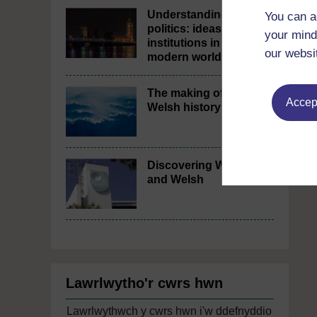
Understanding
You can a
politics: ideas and
your mind
institutions in the
our websi
modern world
The making of
Accept
Welsh history
Discovering Wales
and Welsh
Lawrlwytho'r cwrs hwn
Lawrlwythwch y cwrs hwn i'w ddefnyddio