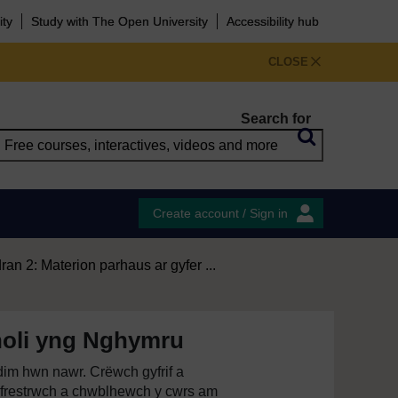
ity
Study with The Open University
Accessibility hub
CLOSE
Search for
Create account / Sign in
ran 2: Materion parhaus ar gyfer ...
noli yng Nghymru
im hwn nawr. Crëwch gyfrif a
restrwch a chwblhewch y cwrs am