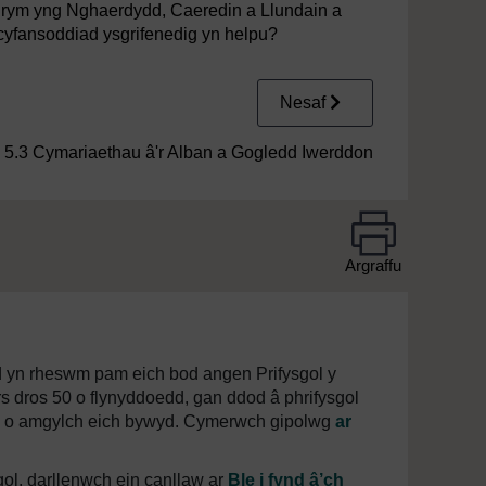
 grym yng Nghaerdydd, Caeredin a Llundain a
cyfansoddiad ysgrifenedig yn helpu?
Nesaf
5.3 Cymariaethau â'r Alban a Gogledd Iwerddon
Argraffu
d yn rheswm pam eich bod angen Prifysgol y
s dros 50 o flynyddoedd, gan ddod â phrifysgol
iaeth o amgylch eich bywyd. Cymerwch gipolwg
ar
gol, darllenwch ein canllaw ar
Ble i fynd â’ch