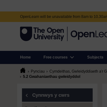
OpenLearn will be unavailable from 8am to 10.30
Home
Free courses
Subjects
Pynciau
Cymdeithas, Gwleidyddiaeth a'r Gy
5.2 Gwahaniaethau gwleidyddol
Cynnwys y cwrs