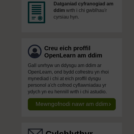
Datganiad cyfranogiad am
ddim
wrth i chi gwblhau'r
cyrsiau hyn.
Creu eich proffil
OpenLearn am ddim
Gall unrhyw un ddysgu am ddim ar
OpenLearn, ond bydd cofrestru yn rhoi
mynediad i chi at eich proffil dysgu
personol a'ch cofnod cyflawniadau yr
ydych yn eu hennill wrth i chi astudio.
Mewngofnodi nawr am ddim