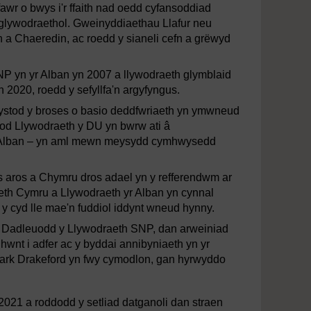
fawr o bwys i'r ffaith nad oedd cyfansoddiad
ynglywodraethol. Gweinyddiaethau Llafur neu
n a Chaeredin, ac roedd y sianeli cefn a grëwyd
P yn yr Alban yn 2007 a llywodraeth glymblaid
2020, roedd y sefyllfa'n argyfyngus.
stod y broses o basio deddfwriaeth yn ymwneud
fod Llywodraeth y DU yn bwrw ati â
'r Alban – yn aml mewn meysydd cymhwysedd
 aros a Chymru dros adael yn y refferendwm ar
eth Cymru a Llywodraeth yr Alban yn cynnal
 y cyd lle mae'n fuddiol iddynt wneud hynny.
m. Dadleuodd y Llywodraeth SNP, dan arweiniad
hwnt i adfer ac y byddai annibyniaeth yn yr
 Mark Drakeford yn fwy cymodlon, gan hyrwyddo
2021 a roddodd y setliad datganoli dan straen