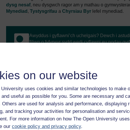
dysg nesaf
, neu dysgwch ragor am y mathau o gymwystera
Mynediad
,
Tystysgrifau
a
Chyrsiau Byr
lefel mynediad.
Awyddus i gyflawni’ch uchelgais? Dewch i astud
filiwn o fyfyrwyr sydd wedi cyflawni eu nodau gyr
Porwch drwy holl gyrsiau’r Brifysgol Agored
kies on our website
University uses cookies and similar technologies to make o
 and useful as possible for you. Some are necessary and ca
f. Others are used for analysis and performance, displaying 
g, and tracking your activities for personalisation and servic
nt. For more information on how The Open University uses
e our
cookie policy and privacy policy
.