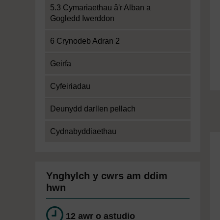
5.3 Cymariaethau â'r Alban a
Gogledd Iwerddon
6 Crynodeb Adran 2
Geirfa
Cyfeiriadau
Deunydd darllen pellach
Cydnabyddiaethau
Ynghylch y cwrs am ddim
hwn
12 awr o astudio