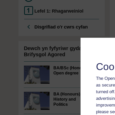
Lefel 1: Rhagarweiniol
Disgrifiad o'r cwrs cyfan
Dewch yn fyfyriwr gyda’r
Brifysgol Agored
Coo
BA/BSc (Honours)
Open degree
The Open 
as secure
turned of
BA (Honours)
advertisin
History and
Politics
improveme
please se