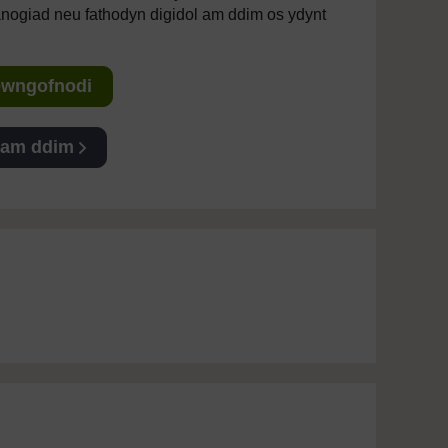
anogiad neu fathodyn digidol am ddim os ydynt
Mewngofnodi
 am ddim