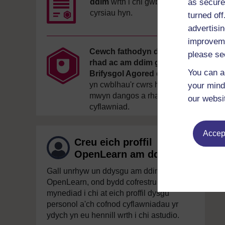
as secure
ddim
wrth i chi gwblhau'r
cyrsiau hyn.
turned of
advertisin
improveme
Cewch fathodyn digidol yn
please se
rhad ac am ddim gan y
You can a
Brifysgol Agored
os ydych
yn cwblhau'r cwrs hwn, er
your mind
mwyn dangos a rhannu eich
our websi
cyflawniad.
Accept
Creu eich proffil
OpenLearn am ddim
Gall unrhyw un ddysgu am ddim ar
OpenLearn, ond bydd cofrestru yn rhoi
mynediad i chi at eich proffil dysgu
personol a'ch cofnod cyflawniadau yr
ydych yn eu hennill wrth i chi astudio.