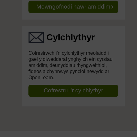
Mewngofnodi nawr am ddim
Cylchlythyr
Cofrestrwch i'n cylchlythyr rheolaidd i
gael y diweddaraf ynghylch ein cyrsiau
am ddim, deunyddiau rhyngweithiol,
fideos a chynnwys pynciol newydd ar
OpenLearn.
Cofrestru i'r cylchlythyr