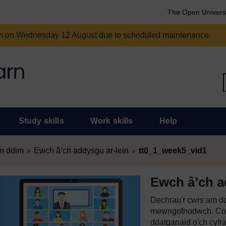
The Open Univers
am on Wednesday 12 August due to scheduled maintenance.
Study skills
Work skills
Help
m ddim
Ewch â’ch addysgu ar-lein
tt0_1_week5_vid1
Ewch â’ch a
Dechrau'r cwrs am dd
mewngofnodwch. Cof
ddatganaid o'ch cyfr