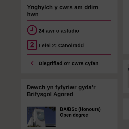
Ynghylch y cwrs am ddim
hwn
24 awr o astudio
Lefel 2: Canolradd
Disgrifiad o'r cwrs cyfan
Dewch yn fyfyriwr gyda’r
Brifysgol Agored
BA/BSc (Honours)
Open degree