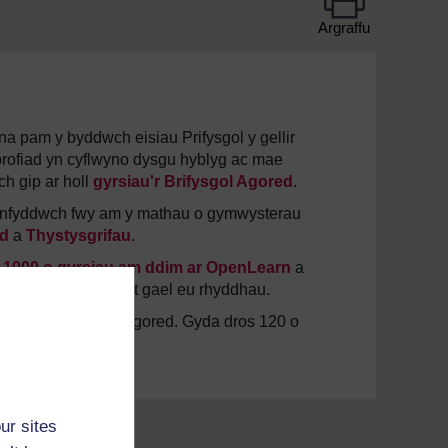
Argraffu
a pam y byddwch eisiau Prifysgol y gellir
brofiad yn cyflwyno dysgu hyblyg ac mae
ch gip ar holl
gyrsiau'r Brifysgol Agored
.
rganfyddwch fwy am y mathau o gymwysterau
d
a
Thystysgrifau
.
s
1000 o gyrsiau am ddim ar OpenLearn
a
m ddim, wrth iddynt gael eu rhyddhau.
 gyda'r Brifysgol Agored. Gyda dros 120 o
ur sites