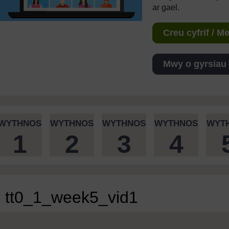
ar gael.
Creu cyfrif / 
Mwy o gyrsiau
WYTHNOS
WYTHNOS
WYTHNOS
WYTHNOS
WYT
1
2
3
4
tt0_1_week5_vid1
Video player: tt0_1_week5_vid1.mp4