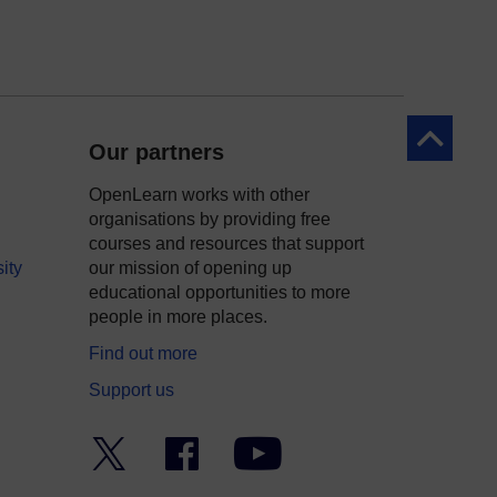
Yn ôl at y 
Our partners
OpenLearn works with other
organisations by providing free
courses and resources that support
ity
our mission of opening up
educational opportunities to more
people in more places.
Find out more
Support us
Twitter
Facebook
YouTube