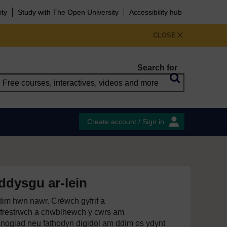
ity
Study with The Open University
Accessibility hub
CLOSE
Search for
Create account / Sign in
ddysgu ar-lein
im hwn nawr. Crëwch gyfrif a
restrwch a chwblhewch y cwrs am
anogiad neu fathodyn digidol am ddim os ydynt