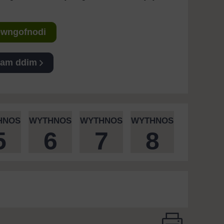
Mewngofnodi
 am ddim
HNOS
WYTHNOS
WYTHNOS
WYTHNOS
5
6
7
8