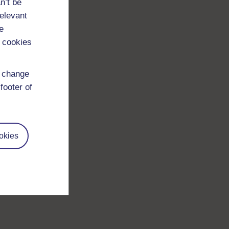
n’t be
relevant
e
 cookies
d change
footer of
okies