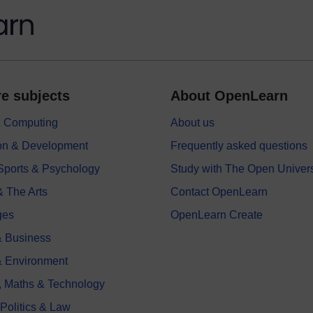
e subjects
About OpenLearn
 & Computing
About us
on & Development
Frequently asked questions
 Sports & Psychology
Study with The Open Univers
& The Arts
Contact OpenLearn
ges
OpenLearn Create
 Business
& Environment
, Maths & Technology
 Politics & Law