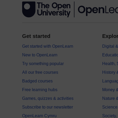
Get started
Explor
Get started with OpenLearn
Digital
New to OpenLearn
Educati
Try something popular
Health,
All our free courses
History 
Badged courses
Langua
Free learning hubs
Money &
Games, quizzes & activities
Nature 
Subscribe to our newsletter
Science
OpenLearn Cymru
Society,