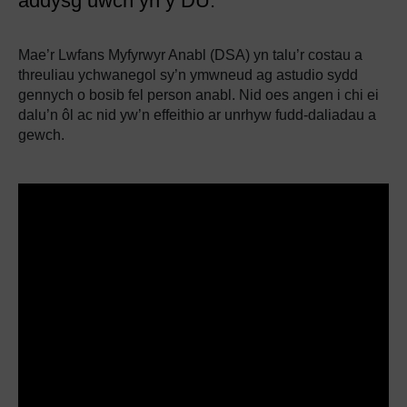
addysg uwch yn y DU.
Mae’r Lwfans Myfyrwyr Anabl (DSA) yn talu’r costau a
threuliau ychwanegol sy’n ymwneud ag astudio sydd
gennych o bosib fel person anabl. Nid oes angen i chi ei
dalu’n ôl ac nid yw’n effeithio ar unrhyw fudd-daliadau a
gewch.