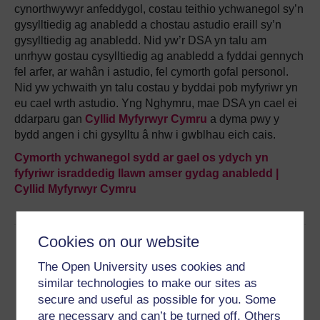
cynorthwywyr anfeddygol, costau teithio ychwanegol sy’n
gysylltiedig ag anabledd a chostau astudio eraill sy’n
gysylltiedig ag anabledd. Nid yw’r DSA yn talu am
unrhyw gostau cysylltiedig ag anabledd a fyddai gennych
fel arfer, ar wahân i astudio, fel cymorth gofal personol.
Nid yw ychwaith yn talu costau y byddai pob myfyriwr yn
eu cael wrth astudio. Yng Nghymru, mae DSA yn cael ei
ddarparu gan
Cyllid Myfyrwyr Cymru
a dyma pwy y
bydd angen i chi gysylltu â nhw i gwblhau eich cais.
Cymorth ychwanegol sydd ar gael os ydych yn
fyfyriwr israddedig llawn amser gydag anabledd |
Cyllid Myfyrwyr Cymru
Cookies on our website
The Open University uses cookies and
similar technologies to make our sites as
secure and useful as possible for you. Some
are necessary and can’t be turned off. Others