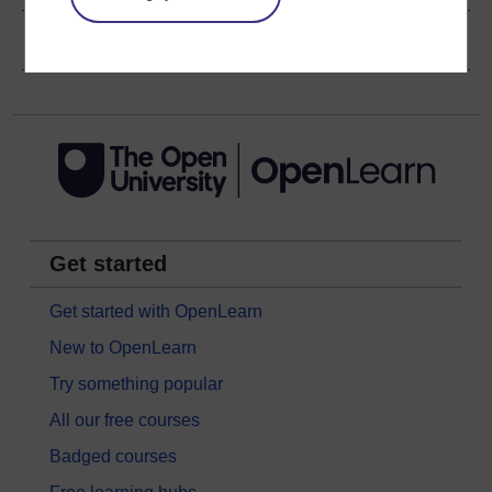
Gwybodaeth hawlfraint
Get started
Get started with OpenLearn
New to OpenLearn
Try something popular
All our free courses
Badged courses