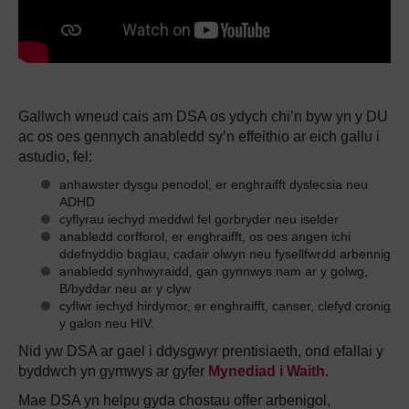
Gallwch wneud cais am DSA os ydych chi’n byw yn y DU
ac os oes gennych anabledd sy’n effeithio ar eich gallu i
astudio, fel:
anhawster dysgu penodol, er enghraifft dyslecsia neu
ADHD
cyflyrau iechyd meddwl fel gorbryder neu iselder
anabledd corfforol, er enghraifft, os oes angen ichi
ddefnyddio baglau, cadair olwyn neu fysellfwrdd arbennig
anabledd synhwyraidd, gan gynnwys nam ar y golwg,
B/byddar neu ar y clyw
cyflwr iechyd hirdymor, er enghraifft, canser, clefyd cronig
y galon neu HIV.
Nid yw DSA ar gael i ddysgwyr prentisiaeth, ond efallai y
byddwch yn gymwys ar gyfer
Mynediad i Waith
.
Mae DSA yn helpu gyda chostau offer arbenigol,