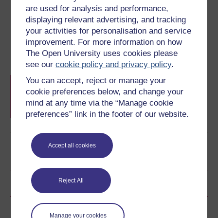
are used for analysis and performance,
Darparwyd yr adnodd hwn gan
Llywodraeth Cymru
ac
displaying relevant advertising, and tracking
mae'n rhan o'r hwb
Barod ar gyfer Prifysgol
.
your activities for personalisation and service
Gallwch ddod o hyd i fwy o adnoddau fel hyn ar hafan yr
improvement. For more information on how
hwb.
The Open University uses cookies please
see our
cookie policy and privacy policy
.
Hwb Barod ar gyfer Prifysgol
You can accept, reject or manage your
Casgliad o adnoddau o bob un o brifysgolion
cookie preferences below, and change your
Cymru i'ch helpu i ddechrau gydag addysg
mind at any time via the “Manage cookie
uwch.
preferences” link in the footer of our website.
Dysgwch fwy
Accept all cookies
Dewch yn fyfyriwr gyda’r Brifysgol Agored
Reject All
Sgorau a Sylwadau
Rhannu'r cwrs am ddim hwn
Manage your cookies