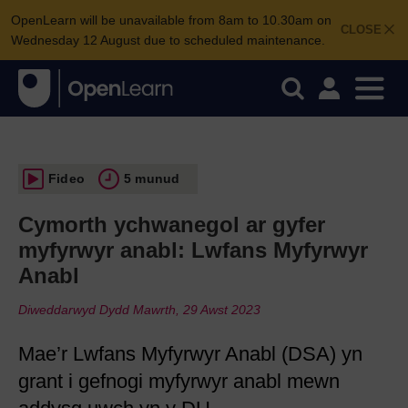
OpenLearn will be unavailable from 8am to 10.30am on
CLOSE
Wednesday 12 August due to scheduled maintenance.
Fideo
5 munud
Cymorth ychwanegol ar gyfer
myfyrwyr anabl: Lwfans Myfyrwyr
Anabl
Diweddarwyd Dydd Mawrth, 29 Awst 2023
Mae’r Lwfans Myfyrwyr Anabl (DSA) yn
grant i gefnogi myfyrwyr anabl mewn