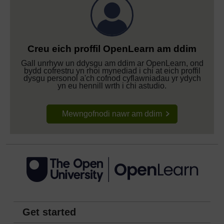
Creu eich proffil OpenLearn am ddim
Gall unrhyw un ddysgu am ddim ar OpenLearn, ond
bydd cofrestru yn rhoi mynediad i chi at eich proffil
dysgu personol a'ch cofnod cyflawniadau yr ydych
yn eu hennill wrth i chi astudio.
Mewngofnodi nawr am ddim
Get started