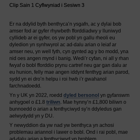
Clip Sain 1 Cyflwyniad i Sesiwn 3
Er na ddylid byth benthyca’n ysgafn, ac y dylai bob
amser fod ar gyfer rhywbeth fforddiadwy y lluniwyd
cyllideb ar ei gyfer, os yw pobl yn gallu rheoli eu
dyledion yn synhwyrol ac ad-dalu arian o leiaf ar
amser neu, yn well fyth, cyn gynted ag y bo modd, yna
nid oes angen mynd i banig. Wedi’r cyfan, ni all y rhan
fwyaf o bobl fforddio prynu cartref neu gar gan dalu ar
eu hunion, felly mae angen iddynt fenthyg arian parod,
sydd yn ei dro’n helpu i roi hwb i’r gwahanol
farchnadoedd.
Yn y UK yn 2022, roedd
dyled bersonol
yn gyfanswm
anhygoel o £1.8
triliwn
. Mae hynny’n £1,800 biliwn o
bunnoedd o arian a fenthyciwyd sy’n ddyledus gan
aelwydydd yn y DU.
Y newyddion da yw nad yw benthyca yn achosi
problemau ariannol i lawer o bobl. Ond i rai pobl, mae
ad-dalu arian a fenthyciwyd yn broblem.