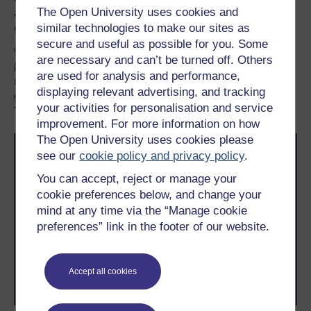
The Open University uses cookies and
amgylch eich bywyd. Cymerwch gipolwg
ar holl
similar technologies to make our sites as
gyrsiau’r Brifysgol Agored
.
secure and useful as possible for you. Some
Os nad oes gennych lawer o brofiad o astudiaeth lefel
are necessary and can’t be turned off. Others
prifysgol, darllenwch ein canllaw ar
Ble i fynd â’ch dysg
are used for analysis and performance,
nesaf
, neu dysgwch ragor am y mathau o gymwysterau a
displaying relevant advertising, and tracking
gynigiwn, yn cynnwys
modiwlau Mynediad
,
your activities for personalisation and service
Tystysgrifau
a
Chyrsiau Byr
lefel mynediad.
improvement. For more information on how
The Open University uses cookies please
see our
cookie policy and privacy policy
.
You can accept, reject or manage your
cookie preferences below, and change your
mind at any time via the “Manage cookie
preferences” link in the footer of our website.
Awyddus i gyflawni’ch uchelgais? Dewch i astudio gyda
ni a byddwch yn ymuno â thros 2 filiwn o fyfyrwyr sydd
wedi cyflawni eu nodau gyrfaol a phersonol gyda’r
Brifysgol Agored.
Accept all cookies
Porwch drwy holl gyrsiau’r Brifysgol Agored