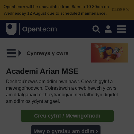
OpenLearn will be unavailable from 8am to 10.30am on
CLOSE
Wednesday 12 August due to scheduled maintenance.
Cynnwys y cwrs
Academi Arian MSE
Dechrau'r cwrs am ddim hwn nawr. Crëwch gyfrif a
mewngofnodwch. Cofrestrwch a chwblhewch y cwrs
am ddatganaid o'ch cyfranogiad neu fathodyn digidol
am ddim os ydynt ar gael.
Creu cyfrif / Mewngofnodi
Mwy o gyrsiau am ddim