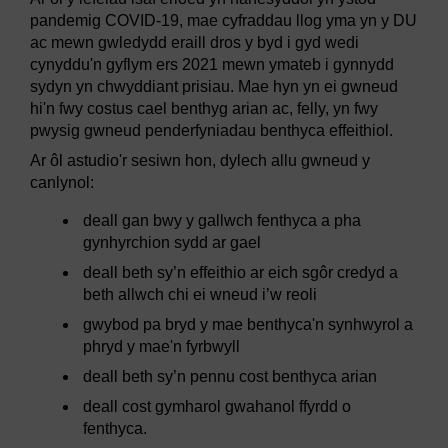
pandemig COVID-19, mae cyfraddau llog yma yn y DU
ac mewn gwledydd eraill dros y byd i gyd wedi
cynyddu'n gyflym ers 2021 mewn ymateb i gynnydd
sydyn yn chwyddiant prisiau. Mae hyn yn ei gwneud
hi'n fwy costus cael benthyg arian ac, felly, yn fwy
pwysig gwneud penderfyniadau benthyca effeithiol.
Ar ôl astudio'r sesiwn hon, dylech allu gwneud y
canlynol:
deall gan bwy y gallwch fenthyca a pha
gynhyrchion sydd ar gael
deall beth sy’n effeithio ar eich sgôr credyd a
beth allwch chi ei wneud i’w reoli
gwybod pa bryd y mae benthyca'n synhwyrol a
phryd y mae'n fyrbwyll
deall beth sy’n pennu cost benthyca arian
deall cost gymharol gwahanol ffyrdd o
fenthyca.