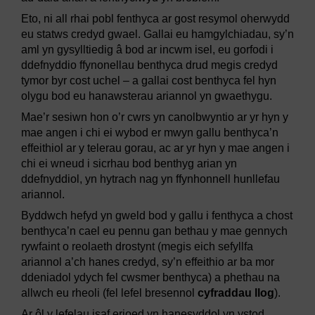
Eto, ni all rhai pobl fenthyca ar gost resymol oherwydd
eu statws credyd gwael. Gallai eu hamgylchiadau, sy’n
aml yn gysylltiedig â bod ar incwm isel, eu gorfodi i
ddefnyddio ffynonellau benthyca drud megis credyd
tymor byr cost uchel – a gallai cost benthyca fel hyn
olygu bod eu hanawsterau ariannol yn gwaethygu.
Mae’r sesiwn hon o’r cwrs yn canolbwyntio ar yr hyn y
mae angen i chi ei wybod er mwyn gallu benthyca’n
effeithiol ar y telerau gorau, ac ar yr hyn y mae angen i
chi ei wneud i sicrhau bod benthyg arian yn
ddefnyddiol, yn hytrach nag yn ffynhonnell hunllefau
ariannol.
Byddwch hefyd yn gweld bod y gallu i fenthyca a chost
benthyca’n cael eu pennu gan bethau y mae gennych
rywfaint o reolaeth drostynt (megis eich sefyllfa
ariannol a’ch hanes credyd, sy’n effeithio ar ba mor
ddeniadol ydych fel cwsmer benthyca) a phethau na
allwch eu rheoli (fel lefel bresennol
cyfraddau llog
).
Ar ôl y lefelau isaf erioed yn hanesyddol yn ystod