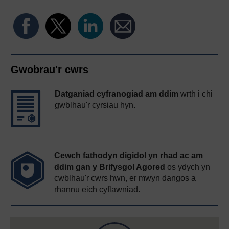
Gwobrau'r cwrs
Datganiad cyfranogiad am ddim
wrth i chi
gwblhau'r cyrsiau hyn.
Cewch fathodyn digidol yn rhad ac am
ddim gan y Brifysgol Agored
os ydych yn
cwblhau'r cwrs hwn, er mwyn dangos a
rhannu eich cyflawniad.