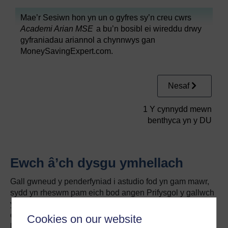
Mae’r Sesiwn hon yn un o gyfres sy’n creu cwrs
Academi Arian MSE
a bu’n bosibl ei wireddu drwy
gyfraniadau ariannol a chynnwys gan
MoneySavingExpert.com.
Nesaf
1 Y cynnydd mewn
benthyca yn y DU
Ewch â’ch dysgu ymhellach
Gall gwneud y penderfyniad i astudio fod yn gam mawr,
sydd yn rheswm pam eich bod angen Prifysgol y gallwch
ymddiried ynddi. Rydym wedi arloesi dysgu o bell ers
dros 50 o flynyddoedd, gan ddod â phrifysgol i chi lle
Cookies on our website
bynnag yr ydych fel eich bod yn gallu ffitio astudiaeth o