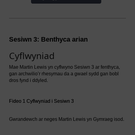
Sesiwn 3: Benthyca arian
Cyflwyniad
Mae Martin Lewis yn cyflwyno Sesiwn 3 ar fenthyca,
gan archwilio’r rhesymau da a gwael sydd gan bobl
dros fynd i ddyled.
Video player: Fideo 1 Cyflwyniad i Sesiwn 3
Fideo 1 Cyflwyniad i Sesiwn 3
Gwrandewch ar neges Martin Lewis yn Gymraeg isod.
Audio player: Clip Sain 1 Cyflwyniad i Sesiwn 3