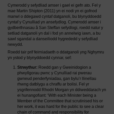
Cymerodd y sefydliad amser i gael ei gefn ato. Fel y
mae Martin Shipton (2011) yn ei nodi yn ei gofnod
manwl o ddegawd cyntaf datganoli, bu blynyddoedd
cyntaf y Cynulliad yn ansefydlog. Cymerodd amser i
gydberthnasau â San Steffan sefydlogi, roedd natur y
setliad datganoli yn dal i fod yn annelwig iawn, a bu
sawl sgandal a danseiliodd hygrededd y sefydliad
newydd.
Roedd tair prif feirniadaeth o ddatganoli yng Nghymru
yn ystod y blynyddoedd cynnar, sef:
Strwythur:
Roedd gan y Gweinidogion a
phwyllgorau pwnc y Cynulliad rai pwerau
gwneud penderfyniadau, gan bylu’r llinellau
rhwng datblygu a chraffu ar bolisi. Fel yr
ysgrifennodd Rhodri Morgan yn ddiweddarach yn
ei hunangofiant: ‘With each Minister being a
Member of the Committee that scrutinised his or
her work, it was hard for the public to see a clear
chain of command and responsibility for