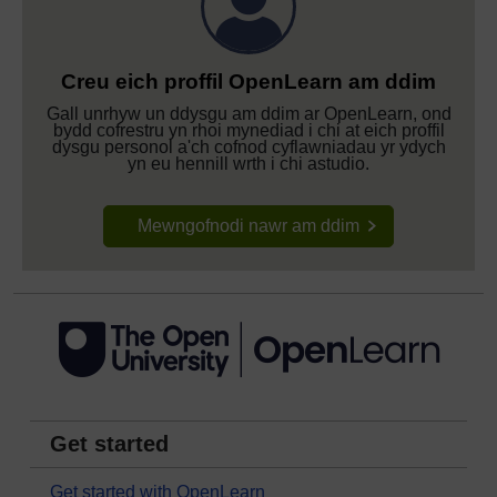
Creu eich proffil OpenLearn am ddim
Gall unrhyw un ddysgu am ddim ar OpenLearn, ond
bydd cofrestru yn rhoi mynediad i chi at eich proffil
dysgu personol a'ch cofnod cyflawniadau yr ydych
yn eu hennill wrth i chi astudio.
Mewngofnodi nawr am ddim
Get started
Get started with OpenLearn