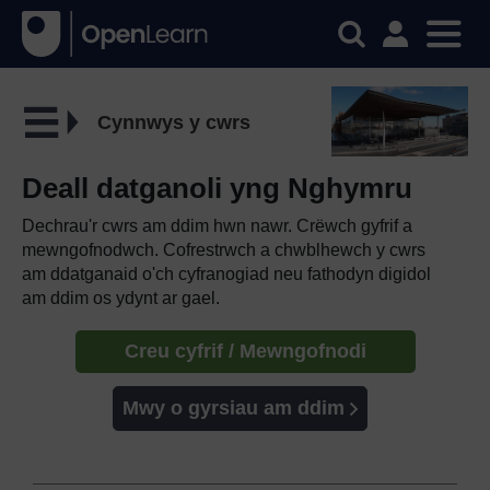
Cynnwys y cwrs
Deall datganoli yng Nghymru
Dechrau'r cwrs am ddim hwn nawr. Crëwch gyfrif a
mewngofnodwch. Cofrestrwch a chwblhewch y cwrs
am ddatganaid o'ch cyfranogiad neu fathodyn digidol
am ddim os ydynt ar gael.
Creu cyfrif / Mewngofnodi
Mwy o gyrsiau am ddim