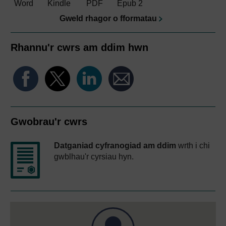
Word
Kindle
PDF
Epub 2
Gweld rhagor o fformatau
Rhannu'r cwrs am ddim hwn
Gwobrau'r cwrs
Datganiad cyfranogiad am ddim
wrth i chi
gwblhau'r cyrsiau hyn.