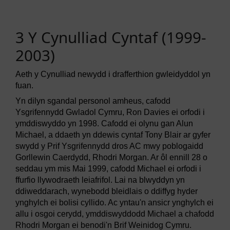
3 Y Cynulliad Cyntaf (1999-
2003)
Aeth y Cynulliad newydd i drafferthion gwleidyddol yn
fuan.
Yn dilyn sgandal personol amheus, cafodd
Ysgrifennydd Gwladol Cymru, Ron Davies ei orfodi i
ymddiswyddo yn 1998. Cafodd ei olynu gan Alun
Michael, a ddaeth yn ddewis cyntaf Tony Blair ar gyfer
swydd y Prif Ysgrifennydd dros AC mwy poblogaidd
Gorllewin Caerdydd, Rhodri Morgan. Ar ôl ennill 28 o
seddau ym mis Mai 1999, cafodd Michael ei orfodi i
ffurfio llywodraeth leiafrifol. Lai na blwyddyn yn
ddiweddarach, wynebodd bleidlais o ddiffyg hyder
ynghylch ei bolisi cyllido. Ac yntau'n ansicr ynghylch ei
allu i osgoi cerydd, ymddiswyddodd Michael a chafodd
Rhodri Morgan ei benodi'n Brif Weinidog Cymru.