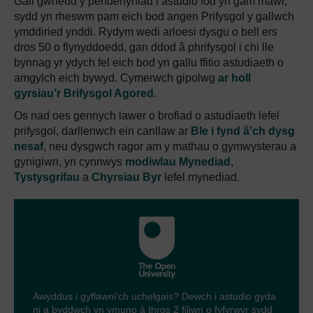
Gall gwneud y penderfyniad i astudio fod yn gam mawr,
sydd yn rheswm pam eich bod angen Prifysgol y gallwch
ymddiried ynddi. Rydym wedi arloesi dysgu o bell ers
dros 50 o flynyddoedd, gan ddod â phrifysgol i chi lle
bynnag yr ydych fel eich bod yn gallu ffitio astudiaeth o
amgylch eich bywyd. Cymerwch gipolwg
ar holl
gyrsiau’r Brifysgol Agored
.
Os nad oes gennych lawer o brofiad o astudiaeth lefel
prifysgol, darllenwch ein canllaw ar
Ble i fynd â’ch dysg
nesaf
, neu dysgwch ragor am y mathau o gymwysterau a
gynigiwn, yn cynnwys
modiwlau Mynediad
,
Tystysgrifau
a
Chyrsiau Byr
lefel mynediad.
Awyddus i gyflawni’ch uchelgais? Dewch i astudio gyda
ni a byddwch yn ymuno â thros 2 filiwn o fyfyrwyr sydd