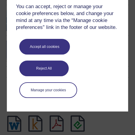
You can accept, reject or manage your
The making of Welsh
cookie preferences below, and change your
history
mind at any time via the “Manage cookie
preferences” link in the footer of our website.
Discovering Wales and
Accept all cookies
Welsh
Reject All
Lawrlwytho'r cwrs hwn
Manage your cookies
Lawrlwythwch y cwrs hwn i'w ddefnyddio heb fod ar-lein
neu ar ddyfeisiau eraill