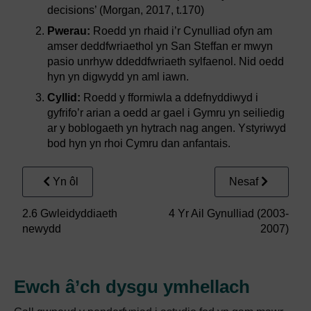
decisions’ (Morgan, 2017, t.170)
Pwerau:
Roedd yn rhaid i’r Cynulliad ofyn am
amser deddfwriaethol yn San Steffan er mwyn
pasio unrhyw ddeddfwriaeth sylfaenol. Nid oedd
hyn yn digwydd yn aml iawn.
Cyllid:
Roedd y fformiwla a ddefnyddiwyd i
gyfrifo’r arian a oedd ar gael i Gymru yn seiliedig
ar y boblogaeth yn hytrach nag angen. Ystyriwyd
bod hyn yn rhoi Cymru dan anfantais.
Yn ôl
Nesaf
2.6 Gwleidyddiaeth
4 Yr Ail Gynulliad (2003-
newydd
2007)
Ewch â’ch dysgu ymhellach