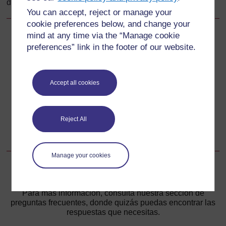
de las políticas desde su proyecto inicial.
You can accept, reject or manage your
cookie preferences below, and change your
mind at any time via the “Manage cookie
Anterior
Anterior
preferences” link in the footer of our website.
2.1 Armonización de la política docente con la política
educativa y otras políticas nacionales
Accept all cookies
Siguiente
Siguiente
Reject All
2.1.2 Armonización de la política docente con la política
educativa
Manage your cookies
Para más información, consulta nuestra sección de
preguntas frecuentes, donde quizás puedas encontrar las
respuestas que necesitas.