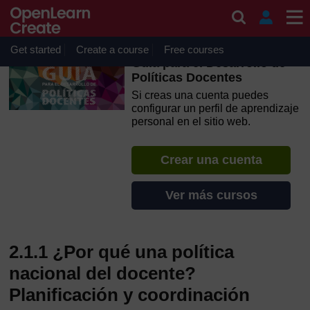
Salta al contenido principal
OpenLearn Create will be unavailable on Wednesday 12
August 2026 from 8am to 10.30am (GMT) due to routine
maintenance.
Get started
Create a course
Free courses
Guía para el Desarrollo de
Políticas Docentes
Si creas una cuenta puedes
configurar un perfil de aprendizaje
personal en el sitio web.
Crear una cuenta
Ver más cursos
2.1.1 ¿Por qué una política
nacional del docente?
Planificación y coordinación