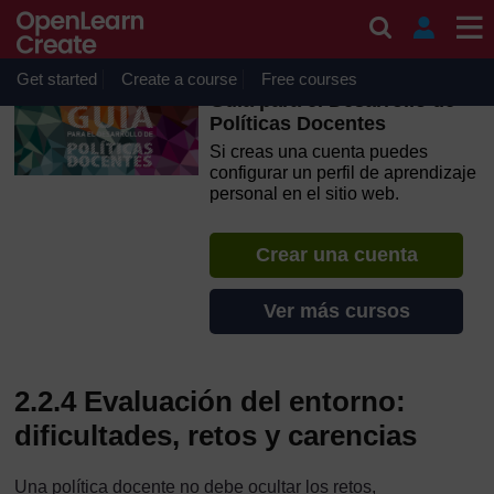
Salta al contenido principal
OpenLearn Create will be unavailable on Wednesday 12
August 2026 from 8am to 10.30am (GMT) due to routine
maintenance.
Get started
Create a course
Free courses
Guía para el Desarrollo de
Políticas Docentes
Si creas una cuenta puedes
configurar un perfil de aprendizaje
personal en el sitio web.
Crear una cuenta
Ver más cursos
2.2.4 Evaluación del entorno:
dificultades, retos y carencias
Una política docente no debe ocultar los retos,