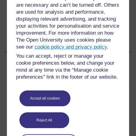
are necessary and can’t be turned off. Others
are used for analysis and performance,
2.2.3 Cobertura integral de las principales dimensiones
displaying relevant advertising, and tracking
your activities for personalisation and service
Siguiente
Siguiente
improvement. For more information on how
The Open University uses cookies please
2.2.5 Datos relevantes y gestión
see our
cookie policy and privacy policy
.
You can accept, reject or manage your
cookie preferences below, and change your
mind at any time via the “Manage cookie
preferences” link in the footer of our website.
Para más información, consulta nuestra sección de
preguntas frecuentes, donde quizás puedas encontrar las
respuestas que necesitas.
Accept all cookies
¿Tienes alguna pregunta?
Reject All
Si ha visto algo que le preocupe en este sitio web, no
dude en ponerse en contacto con nosotros aquí.