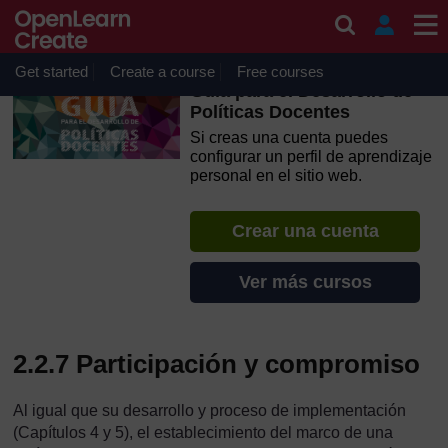
Salta al contenido principal
OpenLearn Create will be unavailable on Wednesday 12
August 2026 from 8am to 10.30am (GMT) due to routine
maintenance.
Get started
Create a course
Free courses
Guía para el Desarrollo de
Políticas Docentes
Si creas una cuenta puedes
configurar un perfil de aprendizaje
personal en el sitio web.
Crear una cuenta
Ver más cursos
2.2.7 Participación y compromiso
Al igual que su desarrollo y proceso de implementación
(Capítulos 4 y 5), el establecimiento del marco de una