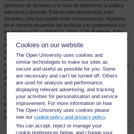
opiniones de docentes a la hora de determinar la política
educativa y docente. Esto no solo desmoraliza a los
docentes, sino que puede tener consecuencias negativas
en el correcto desarrollo las políticas y el compromiso con
las mismas (OIT y UNESCO, 2010: 7-18; Ratteree, 2004;
UNESCO, 2014a: 220-222). La formulación de una política
Cookies on our website
docente inclusiva e integral debe realizarse por medio de
un diálogo social (entre autoridades/administraciones
The Open University uses cookies and
educativas y profesores, sindicatos de docentes y
similar technologies to make our sites as
organizaciones profesionales), así como un diálogo acerca
secure and useful as possible for you. Some
de la política con otras partes interesadas cercanas a la
are necessary and can’t be turned off. Others
dinámica de enseñanza y aprendizaje en el aula
are used for analysis and performance,
(OIT/UNESCO, 1966: arts. 9, 10(k), 75; OIT, 2012: 202-204;
displaying relevant advertising, and tracking
OCDE, 2005: 214-218; Banco Mundial, 2013: 21). En los
your activities for personalisation and service
Capítulos 4 y 5 se trata con más detalle el papel de los
improvement. For more information on how
docentes, los sindicatos de docentes y las organizaciones
The Open University uses cookies please
profesionales en el desarrollo y la implementación de la
see our
cookie policy and privacy policy
.
política.
You can accept, reject or manage your
cookie preferences below, and change your