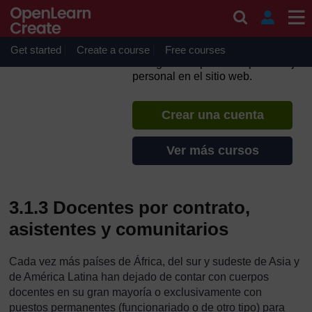
Salta al contenido principal
Guía para el Desarrollo de
Políticas Docentes
Get started
Create a course
Si creas una cuenta puedes
Free courses
configurar un perfil de aprendizaje
personal en el sitio web.
Crear una cuenta
Ver más cursos
3.1.3 Docentes por contrato,
asistentes y comunitarios
Cada vez más países de África, del sur y sudeste de Asia y
de América Latina han dejado de contar con cuerpos
docentes en su gran mayoría o exclusivamente con
puestos permanentes (funcionariado o de otro tipo) para