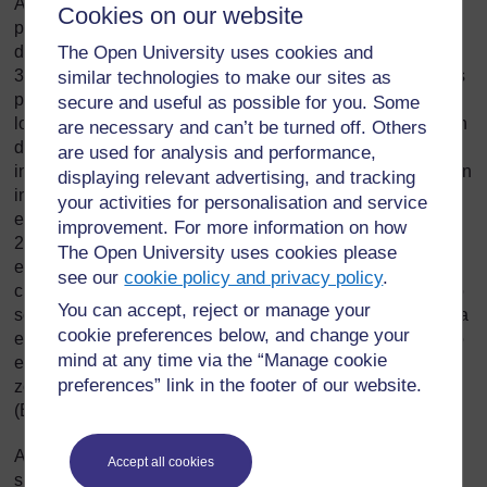
Auxiliares y Preparación Escolar, lanzado en 2006, ha
Cookies on our website
proporcionado aprendizaje a más de 100 000 niños. Más
de 7 000 docentes auxiliares, contratados a nivel local en
The Open University uses cookies and
32 provincias, fueron asignados en localizaciones remotas
similar technologies to make our sites as
para ayudar a niños de minorías étnicas a prepararse para
secure and useful as possible for you. Some
los centros escolares a través de actividades de educación
are necessary and can’t be turned off. Others
de la primera infancia durante dos meses antes de
are used for analysis and performance,
incorporarse al primer curso; también se les proporcionaron
displaying relevant advertising, and tracking
instrucciones adicionales cuando empezaron a ir a la
your activities for personalisation and service
escuela, así como ayuda para aprender vietnamita (Harris,
improvement. For more information on how
2009; UNESCO, 2014a: 280). En Camboya, los docentes
The Open University uses cookies please
en formación normalmente tienen que completar el 12.º
see our
cookie policy and privacy policy
.
curso para poder ser docentes; sin embargo, este requisito
You can accept, reject or manage your
se flexibilizó en zonas remotas donde no está disponible la
cookie preferences below, and change your
educación secundaria superior, lo que supuso un aumento
mind at any time via the “Manage cookie
en la oferta de docentes motivados para quedarse en las
preferences” link in the footer of our website.
zonas remotas y capaces de enseñar en el idioma local
(Benveniste
et al
., 2008; UNESCO, 2014a: 235).
Algunos países de renta alta y media han desarrollado
Accept all cookies
sistemas similares en los cuales se contratan licenciados