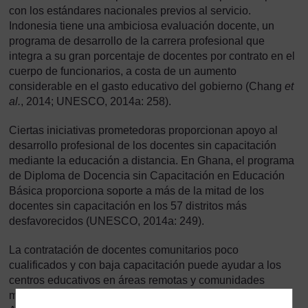
con los estándares nacionales previos al servicio.
Indonesia tiene una ambiciosa evaluación docente, un
programa de desarrollo de la carrera profesional que
integra a su gran porcentaje de docentes por contrato en el
cuerpo de funcionarios, a costa de un aumento
considerable en el gasto educativo del gobierno (Chang
et
al.
, 2014; UNESCO, 2014a: 258).
Ciertas iniciativas prometedoras proporcionan apoyo al
desarrollo profesional de los docentes sin capacitación
mediante la educación a distancia. En Ghana, el programa
de Diploma de Docencia sin Capacitación en Educación
Básica proporciona soporte a más de la mitad de los
docentes sin capacitación en los 57 distritos más
desfavorecidos (UNESCO, 2014a: 249).
La contratación de docentes comunitarios poco
cualificados y con baja capacitación puede ayudar a los
centros educativos en áreas remotas y comunidades
marginadas. En Vietnam, el programa de Docentes