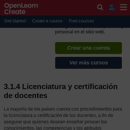
Salta al contenido principal
Guía para el Desarrollo de
Políticas Docentes
Get started
Create a course
Si creas una cuenta puedes
Free courses
configurar un perfil de aprendizaje
personal en el sitio web.
Crear una cuenta
Ver más cursos
3.1.4 Licenciatura y certificación
de docentes
La mayoría de los países cuenta con procedimientos para
la licenciatura o certificación de los docentes, a fin de
asegurar que quienes desean enseñar posean los
conocimientos, las competencias y los atributos