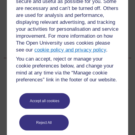
secure and useful as possible for you. Some
Anterior
Anterior
are necessary and can’t be turned off. Others
are used for analysis and performance,
3.1.3 Docentes por contrato, asistentes y comunitarios
displaying relevant advertising, and tracking
your activities for personalisation and service
Siguiente
Siguiente
improvement. For more information on how
The Open University uses cookies please
3.1.5 Equidad en la contratación docente
see our
cookie policy and privacy policy
.
You can accept, reject or manage your
cookie preferences below, and change your
mind at any time via the “Manage cookie
preferences” link in the footer of our website.
Para más información, consulta nuestra sección de
preguntas frecuentes, donde quizás puedas encontrar las
respuestas que necesitas.
Accept all cookies
¿Tienes alguna pregunta?
Reject All
Si ha visto algo que le preocupe en este sitio web, no