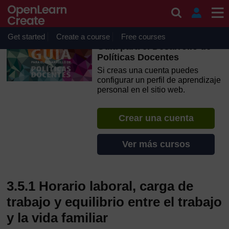
Salta al contenido principal
OpenLearn Create will be unavailable on Wednesday 12
August 2026 from 8am to 10.30am (GMT) due to routine
maintenance.
Get started
Create a course
Free courses
Guía para el Desarrollo de
Políticas Docentes
Si creas una cuenta puedes
configurar un perfil de aprendizaje
personal en el sitio web.
Crear una cuenta
Ver más cursos
3.5.1 Horario laboral, carga de
trabajo y equilibrio entre el trabajo
y la vida familiar