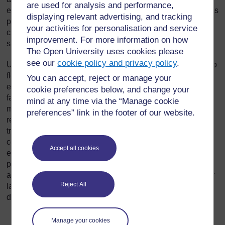
are used for analysis and performance,
eliminar gradualmente la docencia en varios turnos lo antes
displaying relevant advertising, and tracking
posible; además, los docentes no deben estar obligados a
your activities for personalisation and service
cubrir varios turnos por necesidades económicas debido a
improvement. For more information on how
salarios inaceptablemente bajos.
The Open University uses cookies please
see our
cookie policy and privacy policy
.
Una buena política docente debe permitir cargas de trabajo
flexibles y ajustar el tiempo para cumplir con las metas de
You can accept, reject or manage your
eficacia docente y el equilibrio entre la vida laboral y
cookie preferences below, and change your
familiar. Estas metas incluyen favorecer a los docentes de
mind at any time via the “Manage cookie
mayor o menor edad, a los hombres y mujeres con
preferences” link in the footer of our website.
responsabilidades familiares, docentes que desean
trabajar a tiempo parcial o en régimen de empleo
compartido y a aquellos con problemas de salud
Accept all cookies
específicos, como por ejemplo portadores de VIH o
personas con discapacidad. Estas políticas se deben
ajustar, en la medida de lo posible, para evitar sobrecargar
Reject All
la administración o gestión del personal docente. Estas
deben incluir disposiciones sobre:
jornadas de trabajo flexibles: escalonamiento de los
Manage your cookies