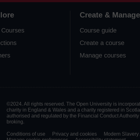
lore
Create & Manage
 Courses
Course guide
ections
Create a course
ners
Manage courses
©2024. All rights reserved. The Open University is incorpo
charity in England & Wales and a charity registered in Scot
authorised and regulated by the Financial Conduct Authority in
broking.
Conditions of use
Privacy and cookies
Modern Slavery 
Manage cookie preferences
Accessibility statement