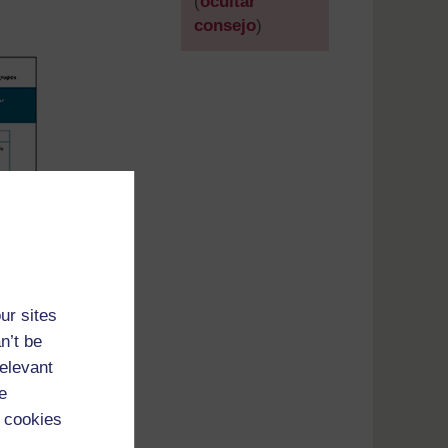
(
ocultar
consejo
)
]
ur sites
n’t be
relevant
e
 cookies