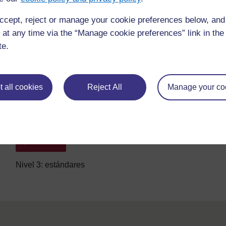
ccept, reject or manage your cookie preferences below, an
 at any time via the “Manage cookie preferences” link in the 
te.
Fuente: reproducido con autorización del Instituto de Educación, 2007
EducationInstitute/
Offices/
Documents/
NPSTSLE.pdf
)
 all cookies
Reject All
Manage your co
FIGURA 3.1: EL MARCO DE ESTÁNDARES DE QATAR
Anterior
Anterior
Nivel 3: estándares