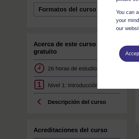
Formatos
del
You can a
curso
your mind
our websi
Acerca de este curso
gratuito
Accept
26 horas de estudio
1
Nivel 1: Introducción
Descripción del curso
Acreditaciones del curso