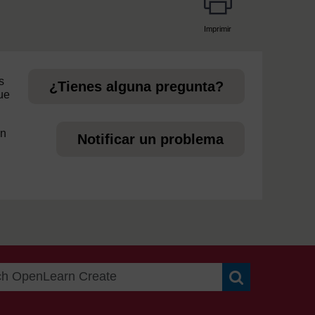
Imprimir
page
s
¿Tienes alguna pregunta?
ue
en
Notificar un problema
Search OpenLea