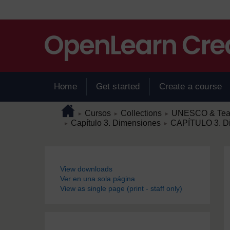
Salta al contenido principal
Home
Get started
Create a course
Ruta a la página
Home
/
/
/
Cursos
Collections
UNESCO & Teach
►
►
►
/
/
Capítulo 3. Dimensiones
CAPÍTULO 3. D
►
►
Bloques
View downloads
Ver en una sola página
View as single page (print - staff only)