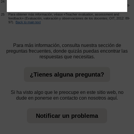
24
Para obtener más información, véase «Teacher evaluation, assessment and
feedback» (Evaluación, valoración y observaciones de los docentes; OIT, 2012: 89-
97).
Back to main text
25
Para obtener más información, véase «Teacher evaluation, assessment and
feedback» (Evaluación, valoración y observaciones de los docentes; OIT, 2012: 89-
97).
Back to main text
Para más información, consulta nuestra sección de
preguntas frecuentes, donde quizás puedas encontrar las
respuestas que necesitas.
¿Tienes alguna pregunta?
Si ha visto algo que le preocupe en este sitio web, no
dude en ponerse en contacto con nosotros aquí.
Notificar un problema