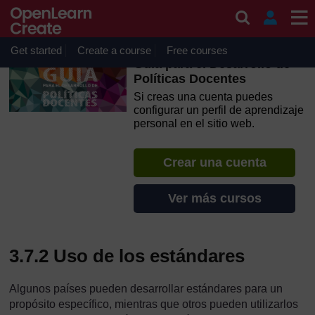
Salta al contenido principal
OpenLearn Create will be unavailable on Wednesday 12
August 2026 from 8am to 10.30am (GMT) due to routine
maintenance.
Get started
Create a course
Free courses
Guía para el Desarrollo de
Políticas Docentes
Si creas una cuenta puedes
configurar un perfil de aprendizaje
personal en el sitio web.
Crear una cuenta
Ver más cursos
3.7.2 Uso de los estándares
Algunos países pueden desarrollar estándares para un
propósito específico, mientras que otros pueden utilizarlos