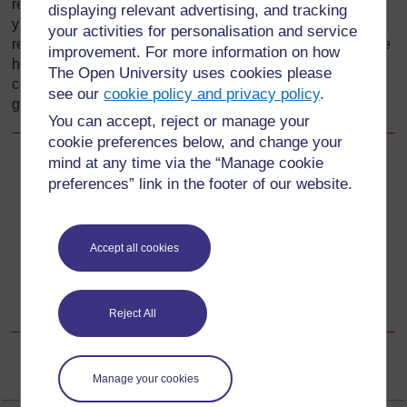
rendimiento también se pueden usar para fines de gestión
displaying relevant advertising, and tracking
Nota a pie de página
25
y responsabilidad
. Este tipo de evaluaciones
your activities for personalisation and service
responsabiliza a los docentes de su rendimiento y requiere
improvement. For more information on how
herramientas de evaluación bien diseñadas, válidas y
The Open University uses cookies please
comparables, así como de asesores capacitados para
see our
cookie policy and privacy policy
.
garantizar la imparcialidad de los criterios.
You can accept, reject or manage your
cookie preferences below, and change your
mind at any time via the “Manage cookie
Anterior
Anterior
preferences” link in the footer of our website.
Nivel 4: explicación detallada
Accept all cookies
Siguiente
Siguiente
3.7.3 Estándares para los directores
Reject All
Manage your cookies