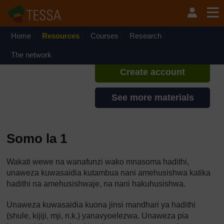
Ruka hadi kwa yaliyomo
TESSA - Tanzania
If you create an account, you can
set up a personal learning profile
Home
Resources
Courses
Research
on the site.
The network
Create account
See more materials
Somo la 1
Wakati wewe na wanafunzi wako mnasoma hadithi,
unaweza kuwasaidia kutambua nani amehusishwa katika
hadithi na amehusishwaje, na nani hakuhusishwa.
Unaweza kuwasaidia kuona jinsi mandhari ya hadithi
(shule, kijiji, mji, n.k.) yanavyoelezwa. Unaweza pia