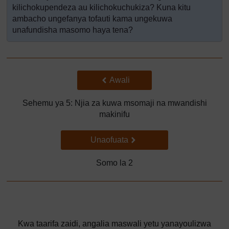
kilichokupendeza au kilichokuchukiza? Kuna kitu
ambacho ungefanya tofauti kama ungekuwa
unafundisha masomo haya tena?
Back to previous page
Awali
Sehemu ya 5: Njia za kuwa msomaji na mwandishi
makinifu
Go to next page
Unaofuata
Somo la 2
Kwa taarifa zaidi, angalia maswali yetu yanayoulizwa