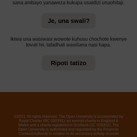
sana ambayo yanaweza kukupa usaidizi unaohitaji.
Je, una swali?
Ikiwa una wasiwasi wowote kuhusu chochote kwenye
tovuti hii, tafadhali wasiliana nasi hapa.
Ripoti tatizo
©2021. All rights reserved. The Open University is incorporated by
Royal Charter (RC 000391), an exempt charity in England &
Wales and a charity registered in Scotland (SC 038302). The
Open University is authorised and regulated by the Financial
Conduct Authority in relation to its secondary activity of credit