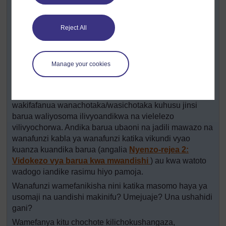
Isome hadithi hii kwa wanafunzi darasani, ukihakikisha
kuwa umewaonesha michoro.
Reject All
Waulize maswali yanayowachochea kufikiri kimakinifu
kuhusu hadithi ilivyoandikwa na vielelezo vilivyochorwa.
(Angalia
Nyenzo-rejea 1: Uulizaji wa maswali
kwa
Manage your cookies
mifano ya maswali ambayo ungetumia.)
Baadaye, watake wanafunzi kufanya kazi katika vikundi
vya wawiliwawili kwa kuandika barua kwa mhariri,
wakifafanua wanachotaka/wasichotaka kuhusu jinsi
barua waliyosoma ilivyoandikwa na vielelezo
vilivyochorwa. Andika barua ubaoni na jadili mawazo na
wanafunzi kabla ya wanafunzi katika vikundi vyao
kuanza kuandika barua (angalia
Nyenzo-rejea 2:
Vidokezo vya barua kwa mwandishi
) au kwa watoto
wadogo iandike rasimu hiyo pamoja.
Wanafunzi wamefanikisha nini katika masomo haya ya
usomaji na uandishi makinifu? Umejuaje? Una ushahidi
gani?
Wamefanya kitu chochote kilichokushangaza,