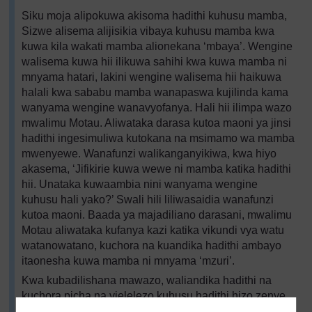
Siku moja alipokuwa akisoma hadithi kuhusu mamba,
Sizwe alisema alijisikia vibaya kuhusu mamba kwa
kuwa kila wakati mamba alionekana ‘mbaya’. Wengine
walisema kuwa hii ilikuwa sahihi kwa kuwa mamba ni
mnyama hatari, lakini wengine walisema hii haikuwa
halali kwa sababu mamba wanapaswa kujilinda kama
wanyama wengine wanavyofanya. Hali hii ilimpa wazo
mwalimu Motau. Aliwataka darasa kutoa maoni ya jinsi
hadithi ingesimuliwa kutokana na msimamo wa mamba
mwenyewe. Wanafunzi walikanganyikiwa, kwa hiyo
akasema, ‘Jifikirie kuwa wewe ni mamba katika hadithi
hii. Unataka kuwaambia nini wanyama wengine
kuhusu hali yako?’ Swali hili liliwasaidia wanafunzi
kutoa maoni. Baada ya majadiliano darasani, mwalimu
Motau aliwataka kufanya kazi katika vikundi vya watu
watanowatano, kuchora na kuandika hadithi ambayo
itaonesha kuwa mamba ni mnyama ‘mzuri’.
Kwa kubadilishana mawazo, waliandika hadithi na
kuchora picha na vielelezo kuhusu hadithi hizo zenye
ubunifu wa hali ya juu.