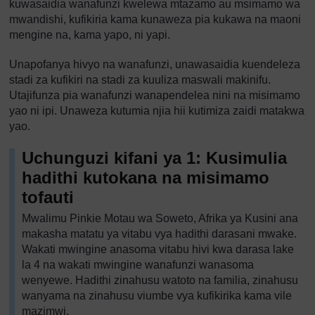
kuwasaidia wanafunzi kwelewa mtazamo au msimamo wa
mwandishi, kufikiria kama kunaweza pia kukawa na maoni
mengine na, kama yapo, ni yapi.
Unapofanya hivyo na wanafunzi, unawasaidia kuendeleza
stadi za kufikiri na stadi za kuuliza maswali makinifu.
Utajifunza pia wanafunzi wanapendelea nini na misimamo
yao ni ipi. Unaweza kutumia njia hii kutimiza zaidi matakwa
yao.
Uchunguzi kifani ya 1: Kusimulia
hadithi kutokana na misimamo
tofauti
Mwalimu Pinkie Motau wa Soweto, Afrika ya Kusini ana
makasha matatu ya vitabu vya hadithi darasani mwake.
Wakati mwingine anasoma vitabu hivi kwa darasa lake
la 4 na wakati mwingine wanafunzi wanasoma
wenyewe. Hadithi zinahusu watoto na familia, zinahusu
wanyama na zinahusu viumbe vya kufikirika kama vile
mazimwi.