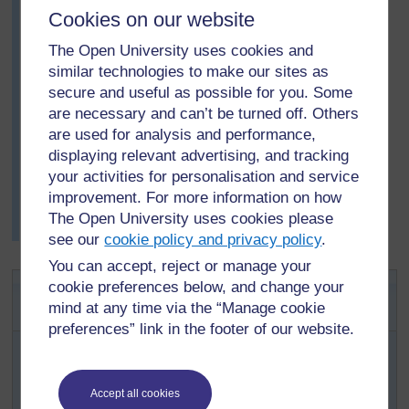
Cookies on our website
Wakati mwalimu Motau alipokuwa akisoma hadithi
hizo, alifikiria maneno na michoro ‘vilimwambia’ nini
The Open University uses cookies and
kuhusu uwezo wa wanafunzi wa kubuni hadithi kutumia
similar technologies to make our sites as
msimamo wa mamba mwenyewe. Siku iliyofuata,
secure and useful as possible for you. Some
alisoma hadithi za kila kikundi kwa sauti na kuonesha
are necessary and can’t be turned off. Others
picha na vielelezo. Baada ya kusoma kila hadithi,
are used for analysis and performance,
aliliambia darasa zima kikundi kimefanikiwa katika
displaying relevant advertising, and tracking
mambo yapi, na pia aliwataka wanafunzi kutoa maoni
your activities for personalisation and service
yao kuhusu maandishi na picha za kila kikundi.
improvement. For more information on how
Mwishowe, hadithi hizo zilitengenezwa kitabu kwa ajili
The Open University uses cookies please
ya maktaba ya darasa.
see our
cookie policy and privacy policy
.
You can accept, reject or manage your
Shughuli ya 1: Kuwa msomaji
cookie preferences below, and change your
mind at any time via the “Manage cookie
makinifu wa hadithi
preferences” link in the footer of our website.
Tafuta hadithi ambapo wahusika, mandhari na matukio
vimeandikwa na kuchorwa kutokana na msimamo
mmoja (k.m. wanyama wazuri, wazazi wa mwanafunzi
Accept all cookies
mtukutu).