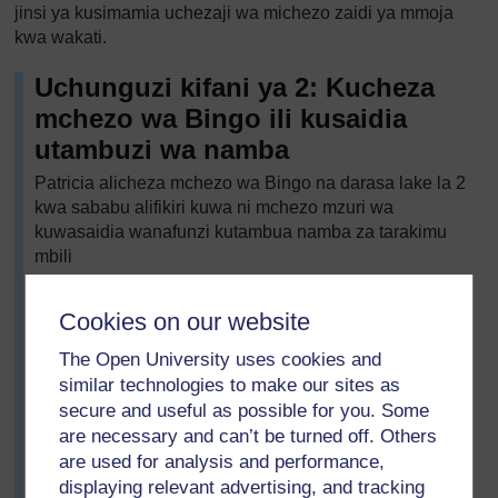
jinsi ya kusimamia uchezaji wa michezo zaidi ya mmoja
kwa wakati.
Uchunguzi kifani ya 2: Kucheza
mchezo wa Bingo ili kusaidia
utambuzi wa namba
Patricia alicheza mchezo wa Bingo na darasa lake la 2
kwa sababu alifikiri kuwa ni mchezo mzuri wa
kuwasaidia wanafunzi kutambua namba za tarakimu
mbili
Alicheza mchezo huo na darasa zima kwanza. Alimpa
kila mwanafunzi kadi na vifungo. Mwanafunzi alivuta
Cookies on our website
kadi, zenye namba 1 mpaka 50, kutoka kwenye
The Open University uses cookies and
kisanduku na kuzisoma kwa darasa. Kama mwanafunzi
similar technologies to make our sites as
alikuwa na namba iliyosomwa katika kadi zao,
secure and useful as possible for you. Some
waliweka kifungo juu yake. Mwanafunzi wa kwanza
ambaye alikuwa na vifungo vilivyojaza mstari, safu,
are necessary and can’t be turned off. Others
mshazari alishinda mchezo. Wanafunzi wakiwa
are used for analysis and performance,
wanacheza mchezo Patricia aliwazungukia darasani
displaying relevant advertising, and tracking