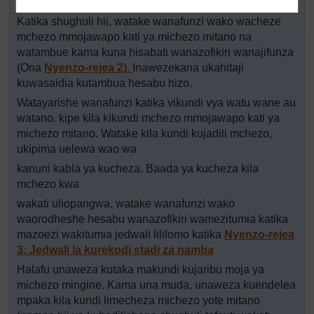
Katika shughuli hii, watake wanafunzi wako wacheze
mchezo mmojawapo kati ya michezo mitano na
watambue kama kuna hisabati wanazofikiri wanajifunza
(Ona
Nyenzo-rejea 2).
Inawezekana ukahitaji
kuwasaidia kutambua hesabu hizo.
Watayarishe wanafunzi katika vikundi vya watu wane au
watano. kipe kila kikundi mchezo mmojawapo kati ya
michezo mitano. Watake kila kundi kujadili mchezo,
ukipima uelewa wao wa
kanuni kabla ya kucheza. Baada ya kucheza kila
mchezo kwa
wakati uliopangwa, watake wanafunzi wako
waorodheshe hesabu wanazofikiri wamezitumia katika
mazoezi wakitumia jedwali lililomo katika
Nyenzo-rejea
3: Jedwali la kurekodi stadi za namba
Halafu unaweza kutaka makundi kujaribu moja ya
michezo mingine. Kama una muda, unaweza kuendelea
mpaka kila kundi limecheza michezo yote mitano