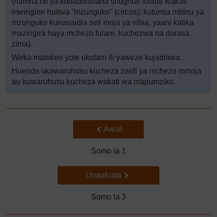
(namna hii ya kubadilishana shughuli tofauti wakati
mwingine huitwa “mzunguko” (circus); kutumia mbinu ya
mzunguko kunasaidia seti moja ya vifaa, yaani katika
mazingira haya mchezo fulani, kuchezwa na darasa
zima).
Weka matokeo yote ukutani ili yaweze kujadiliwa.
Huenda ukawaruhusu kucheza zaidi ya mchezo mmoja
au kuwaruhusu kucheza wakati wa mapumziko.
Back to previous page
Awali
Somo la 1
Go to next page
Unaofuata
Somo la 3