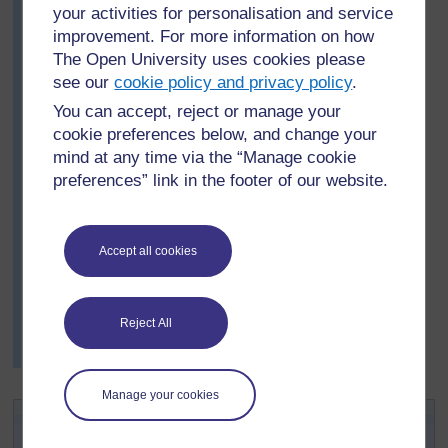
akiwasaidia. Kufaulu kumaliza kujaza vifungo katika
your activities for personalisation and service
mstari, safu, au mshazari ni ushahidi wa uwezo wa
improvement. For more information on how
kutambua kwa usahihi namba za tarakimu mbili.
The Open University uses cookies please
Katika hatua iliyofuta, aliligawa darasa katika makundi
see our
cookie policy and privacy policy
.
yenye wanafunzi wawili na walicheza mchezo kwa
You can accept, reject or manage your
wakati wao, wakibadilishana mtangazaji.
cookie preferences below, and change your
Patricia aliwaruhusu pia kucheza mchezo wa Bingo
mind at any time via the “Manage cookie
wakati wa mapumziko na alishangaa kuona wanafunzi
preferences” link in the footer of our website.
waliocheza, hasa wakati wa mvua. Alitambua pia jinsi
gani wanafunzi walivyojiamini katika madarasa ya
hesabu. Aliendeleza mchezo kwa kuongeza kadi katika
Accept all cookies
mchezo kwa kutumia namba 51 mpaka 99 kwa ajili ya
wanafunzi wenye uwezo zaidi.
Angalia
Nyenzo - rejea 2: Michezo ya kufanya
Reject All
mazoezi ya stadi za tarakimu/namba
kwa ajili ya
kanuni za Bingo na michezo mingine rahisi
Manage your cookies
Shughuli ya 2: Utambuaji wa
hesabu katika michezo