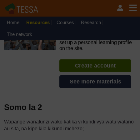
Ruka hadi kwa yaliyomo
OpenLearn Create will be unavailable on Wednesday 12
August 2026 from 8am to 10.30am (GMT) due to routine
maintenance.
Home
Resources
Courses
Research
TESSA - Tanzania
The network
If you create an account, you can
set up a personal learning profile
on the site.
Create account
See more materials
Somo la 2
Wapange wanafunzi wako katika vi kundi vya watu watano
au sita, na kipe kila kikundi mchezo;