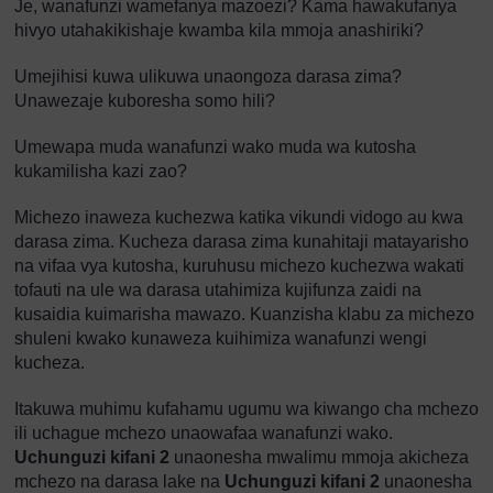
Je, wanafunzi wamefanya mazoezi? Kama hawakufanya
hivyo utahakikishaje kwamba kila mmoja anashiriki?
Umejihisi kuwa ulikuwa unaongoza darasa zima?
Unawezaje kuboresha somo hili?
Umewapa muda wanafunzi wako muda wa kutosha
kukamilisha kazi zao?
Michezo inaweza kuchezwa katika vikundi vidogo au kwa
darasa zima. Kucheza darasa zima kunahitaji matayarisho
na vifaa vya kutosha, kuruhusu michezo kuchezwa wakati
tofauti na ule wa darasa utahimiza kujifunza zaidi na
kusaidia kuimarisha mawazo. Kuanzisha klabu za michezo
shuleni kwako kunaweza kuihimiza wanafunzi wengi
kucheza.
Itakuwa muhimu kufahamu ugumu wa kiwango cha mchezo
ili uchague mchezo unaowafaa wanafunzi wako.
Uchunguzi kifani 2
unaonesha mwalimu mmoja akicheza
mchezo na darasa lake na
Uchunguzi kifani 2
unaonesha