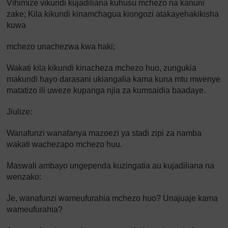
Vihimize vikundi kujadiliana kuhusu mchezo na kanuni
zake; Kila kikundi kinamchagua kiongozi atakayehakikisha
kuwa
mchezo unachezwa kwa haki;
Wakati kila kikundi kinacheza mchezo huo, zungukia
makundi hayo darasani ukiangalia kama kuna mtu mwenye
matatizo ili uweze kupanga njia za kumsaidia baadaye.
Jiulize:
Wanafunzi wanafanya mazoezi ya stadi zipi za namba
wakati wachezapo mchezo huu.
Maswali ambayo ungependa kuzingatia au kujadiliana na
wenzako:
Je, wanafunzi wameufurahia mchezo huo? Unajuaje kama
wameufurahia?