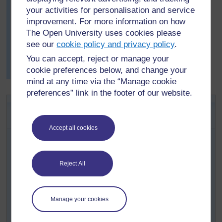
nyumbani na kucheza na yeyote huko kwa siku
your activities for personalisation and service
zilizobakia kumaliza juma.
improvement. For more information on how
Mwishoni mwa wiki, Mwalimu Jundu aliwauliza
The Open University uses cookies please
wanafunzi darasani wenzao huko nyumbani
see our
cookie policy and privacy policy
.
wameuonaje mchezo huo. Wengi walisema kuwa
You can accept, reject or manage your
wazazi wao na babu /bibi zao waliucheza mchezo huo
cookie preferences below, and change your
kama watoto.
mind at any time via the “Manage cookie
preferences” link in the footer of our website.
Shughuli muhimu: Kucheza
mchezo wa kiutamaduni wa namba
Accept all cookies
Kabla hujaanza, hakikish a unafahamu kanuni za
mchezo(angalia Nyenzo - rejea 3). Kusanya
mabango/mbao za kutosha na mbegu/maharage 48kwa
Reject All
kila kundi.
Ligawe darasa katika makundi mane na lipe kila kundi
ubao na mbegu/harage 48.
Manage your cookies
Kitake kila kikundi kubainisha wanafunzi wawili wa
wanaojitolea kucheza mchezo.