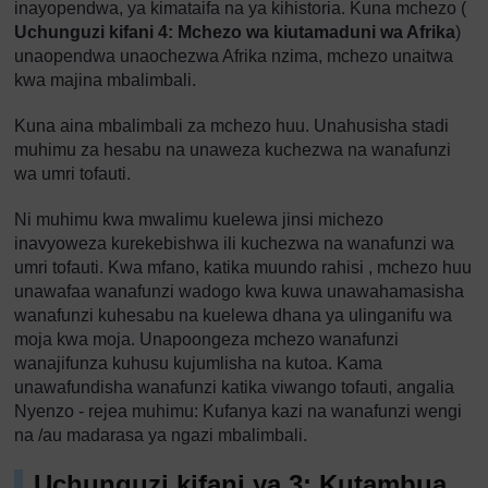
inayopendwa, ya kimataifa na ya kihistoria. Kuna mchezo (
Uchunguzi kifani 4: Mchezo wa kiutamaduni wa Afrika
)
unaopendwa unaochezwa Afrika nzima, mchezo unaitwa
kwa majina mbalimbali.
Kuna aina mbalimbali za mchezo huu. Unahusisha stadi
muhimu za hesabu na unaweza kuchezwa na wanafunzi
wa umri tofauti.
Ni muhimu kwa mwalimu kuelewa jinsi michezo
inavyoweza kurekebishwa ili kuchezwa na wanafunzi wa
umri tofauti. Kwa mfano, katika muundo rahisi , mchezo huu
unawafaa wanafunzi wadogo kwa kuwa unawahamasisha
wanafunzi kuhesabu na kuelewa dhana ya ulinganifu wa
moja kwa moja. Unapoongeza mchezo wanafunzi
wanajifunza kuhusu kujumlisha na kutoa. Kama
unawafundisha wanafunzi katika viwango tofauti, angalia
Nyenzo - rejea muhimu: Kufanya kazi na wanafunzi wengi
na /au madarasa ya ngazi mbalimbali.
Uchunguzi kifani ya 3: Kutambua