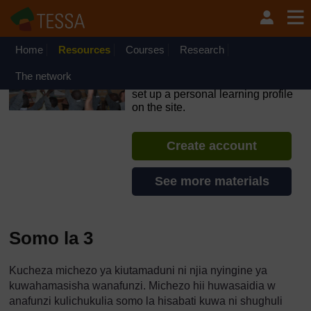
Ruka hadi kwa yaliyomo
OpenLearn Create will be unavailable on Wednesday 12
August 2026 from 8am to 10.30am (GMT) due to routine
maintenance.
Home
Resources
Courses
Research
TESSA - Tanzania
The network
If you create an account, you can
set up a personal learning profile
on the site.
Create account
See more materials
Somo la 3
Kucheza michezo ya kiutamaduni ni njia nyingine ya
kuwahamasisha wanafunzi. Michezo hii huwasaidia w
anafunzi kulichukulia somo la hisabati kuwa ni shughuli