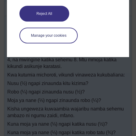
Shughuli ya 1: Kutumia michoro
ya michoroti ya sehemu
Reject All
Wapange wanafunzi katika vikundi vya wanafunzi
wanne wanne. Kipatie kila kikundi makaratasi manne
yenye urefu sawa ambayo yamechorwa michoroti
Manage your cookies
(angalia
Nyenzo-rejea 2: Michorotiya Sehemu
). Katika
kila kikundi, mwambie mwanafunzi mmoja akunje mstari
katika sehemu mbili zilizo sawa; mwingine sehemu nne
4, na mwingine katika sehemu 8. Mtu mmoja katika
kikundi asikunje karatasi.
Kwa kutumia michoroti, vikundi vinaweza kukubaliana:
Nusu (½) ngapi zinaunda kitu kizima?
Robo (¼) ngapi zinaunda nusu (½)?
Moja ya nane (⅛) ngapi zinaunda robo (¼)?
Kisha ungeweza kuwaambia wajaribu namba sehemu
ambazo ni ngumu zaidi, mfano.
Kuna moja ya nane (⅛) ngapi katika nusu (½)?
Kuna moja ya nane (⅛) ngapi katika robo tatu (¾)?