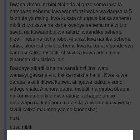
Bwana Umaru nchini Naijeria alianza somo lake la
namba za sehemu kwa wanafunzi wake wa darasa la 5
la shule ya msingi kwa kukata chungwa katika sehemu
mbili zilizo sawa na kisha kwenye sehemu nne zilizo
sawa, na kuwaambia wanafunzi waandike sehemu
hizo – nusu na kisha robo. Alianza kwa namba sehemu
rahisi, akionesha kila sehemu kwa kukunja vipande vya
karatasi katika mstatili. Alisisitiza kuwa nusu mbili
zinaunda kitu kizima, n.k.
Baadaye alijadiliana na wanafunzi jinsi watu
wanavyogawana vitu katika maisha halisi. Kwa kuwa
darasa lake lilikuwa kubwa, aliligawa katika vikundi
vidogo vitatu. Alichora duara, mstatili na mraba ubaoni
na kumwambia kila mwanafunzi achague umbo
mojawapo na kulichora mara sita. Aliwaambia waweke
kivuli katika maumbo yao na kuonesha;
nusu
nusu mbili
robo