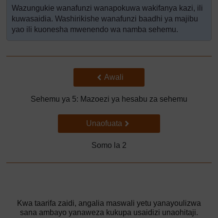
Wazungukie wanafunzi wanapokuwa wakifanya kazi, ili
kuwasaidia. Washirikishe wanafunzi baadhi ya majibu
yao ili kuonesha mwenendo wa namba sehemu.
Back to previous page
Awali
Sehemu ya 5: Mazoezi ya hesabu za sehemu
Go to next page
Unaofuata
Somo la 2
Kwa taarifa zaidi, angalia maswali yetu yanayoulizwa
sana ambayo yanaweza kukupa usaidizi unaohitaji.