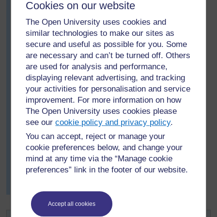
Cookies on our website
robo mbili
robo tatu
The Open University uses cookies and
similar technologies to make our sites as
robo nne
secure and useful as possible for you. Some
Kila mwanafunzi katika kikundi aliwaonesha wenzake
are necessary and can’t be turned off. Others
kile alichokifanya. Mwalimu aliwauliza kama
are used for analysis and performance,
wangeweza kuona ruwaza yoyote katika picha zao na
displaying relevant advertising, and tracking
baadhi ya wanafunzi walisema kwamba robo mbili ni
your activities for personalisation and service
sawa na nusu moja n.k. Walishirikishana jambo hili na
improvement. For more information on how
wanakikundi wengine pamoja na darasa zima.
The Open University uses cookies please
Ingawa darasa lake lilikuwa kubwa, Bwana Umaru
see our
cookie policy and privacy policy
.
aligundua kuwa mkabala wake wa kufanya kazi katika
vikundi ulimaanisha kuwa wanafunzi wote walipata
You can accept, reject or manage your
welewa wa awali wa namba sehemu zinazolingana
cookie preferences below, and change your
kutoka kwenye michoro yao na kushirikiana na
mind at any time via the “Manage cookie
wengine. Pia aliona kuwa walikuwa wamejiandaa
preferences” link in the footer of our website.
vema kwa ajili ya somo ambalo alikuwa amelipanga
baada ya somo hili.
Accept all cookies