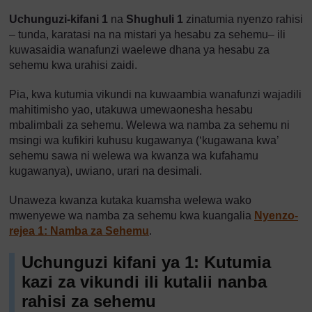
Uchunguzi-kifani 1
na
Shughuli 1
zinatumia nyenzo rahisi
– tunda, karatasi na na mistari ya hesabu za sehemu– ili
kuwasaidia wanafunzi waelewe dhana ya hesabu za
sehemu kwa urahisi zaidi.
Pia, kwa kutumia vikundi na kuwaambia wanafunzi wajadili
mahitimisho yao, utakuwa umewaonesha hesabu
mbalimbali za sehemu. Welewa wa namba za sehemu ni
msingi wa kufikiri kuhusu kugawanya (‘kugawana kwa’
sehemu sawa ni welewa wa kwanza wa kufahamu
kugawanya), uwiano, urari na desimali.
Unaweza kwanza kutaka kuamsha welewa wako
mwenyewe wa namba za sehemu kwa kuangalia
Nyenzo-
rejea 1: Namba za Sehemu
.
Uchunguzi kifani ya 1: Kutumia
kazi za vikundi ili kutalii nanba
rahisi za sehemu