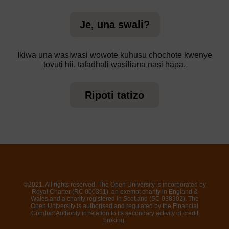
Je, una swali?
Ikiwa una wasiwasi wowote kuhusu chochote kwenye
tovuti hii, tafadhali wasiliana nasi hapa.
Ripoti tatizo
©2021. All rights reserved. The Open University is incorporated by
Royal Charter (RC 000391), an exempt charity in England &
Wales and a charity registered in Scotland (SC 038302). The
Open University is authorised and regulated by the Financial
Conduct Authority in relation to its secondary activity of credit
broking.