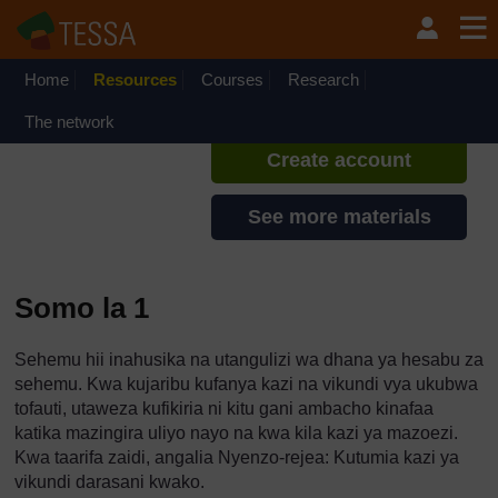
Ruka hadi kwa yaliyomo
TESSA - Tanzania
If you create an account, you can
set up a personal learning profile
Home
Resources
Courses
Research
on the site.
The network
Create account
See more materials
Somo la 1
Sehemu hii inahusika na utangulizi wa dhana ya hesabu za
sehemu. Kwa kujaribu kufanya kazi na vikundi vya ukubwa
tofauti, utaweza kufikiria ni kitu gani ambacho kinafaa
katika mazingira uliyo nayo na kwa kila kazi ya mazoezi.
Kwa taarifa zaidi, angalia Nyenzo-rejea: Kutumia kazi ya
vikundi darasani kwako.