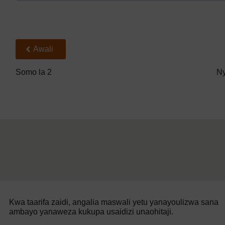
Back to previous page
Awali
Somo la 2
Ny
Kwa taarifa zaidi, angalia maswali yetu yanayoulizwa sana
ambayo yanaweza kukupa usaidizi unaohitaji.