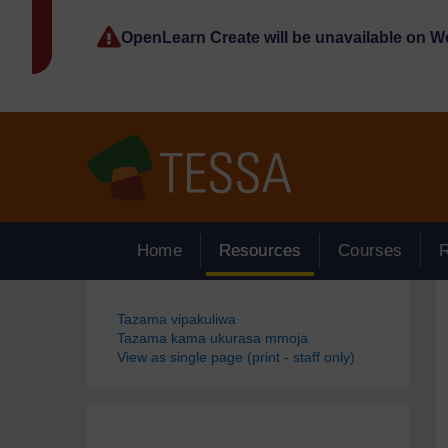
Ruka hadi kwa yaliyomo
OpenLearn Create will be unavailable on 
Home
Resources
Courses
Blocks
Tazama vipakuliwa
Tazama kama ukurasa mmoja
View as single page (print - staff only)