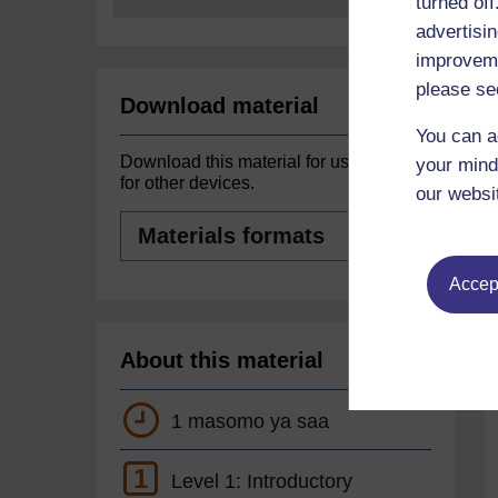
turned of
advertisin
improveme
please se
Download material
You can a
Download this material for use offline or
your mind
for other devices.
our websi
Materials
formats
Accept
About this material
1 masomo ya saa
1
Level 1: Introductory