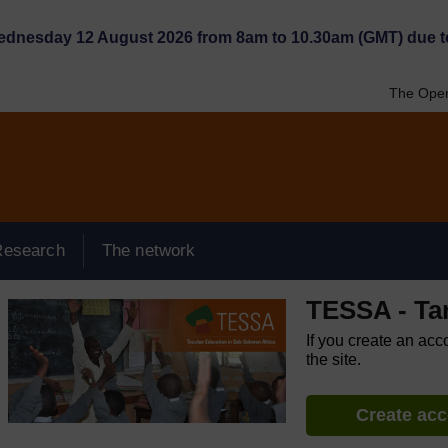
Wednesday 12 August 2026 from 8am to 10.30am (GMT) due t
The Open
Research
The network
TESSA - Ta
If you create an acc
the site.
Create ac