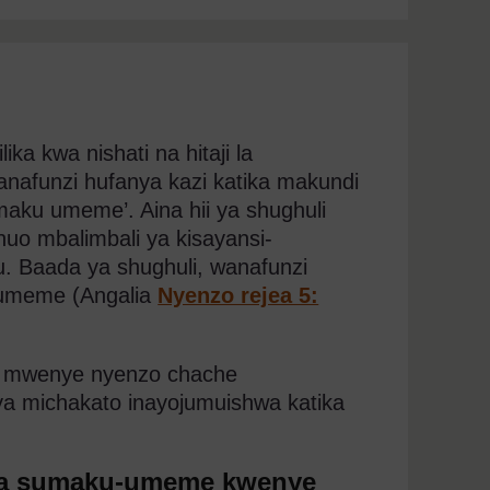
ka kwa nishati na hitaji la
anafunzi hufanya kazi katika makundi
ku umeme’. Aina hii ya shughuli
nuo mbalimbali ya kisayansi-
 Baada ya shughuli, wanafunzi
-umeme (Angalia
Nyenzo rejea 5:
u mwenye nyenzo chache
 ya michakato inayojumuishwa katika
uza sumaku-umeme kwenye