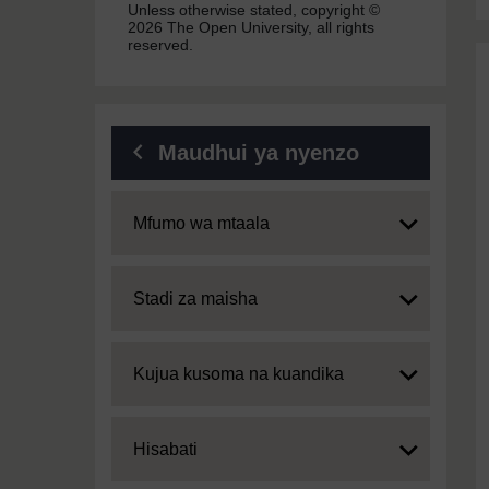
Unless otherwise stated, copyright ©
2026 The Open University, all rights
reserved.
Maudhui ya nyenzo
Expand
Mfumo wa mtaala
Expand
Stadi za maisha
Expand
Kujua kusoma na kuandika
Expand
Hisabati