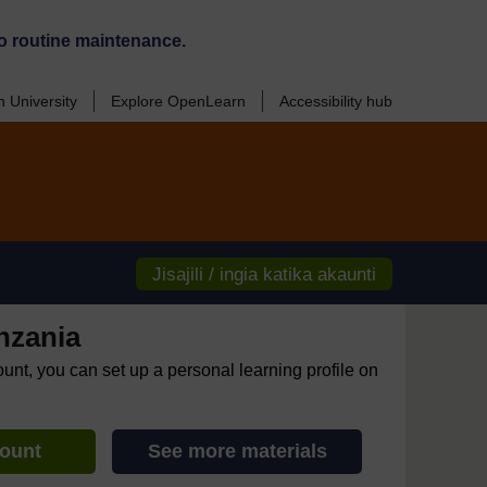
o routine maintenance.
 University
Explore OpenLearn
Accessibility hub
Jisajili / ingia katika akaunti
nzania
ount, you can set up a personal learning profile on
count
See more materials