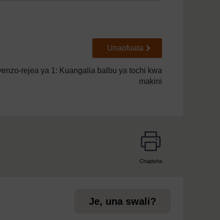
Go to next page
Unaofuata
enzo-rejea ya 1: Kuangalia balbu ya tochi kwa
makini
Chapisha
page
Je, una swali?