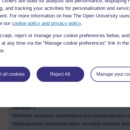
Bibi Kolimba alifurahia sana namna darasa lake lilivyosi
f. Others are used for analysis and performance, displaying 
mwingine alitakiwa kuhakikisha kuwa idadi sawa ya w
g, and tracking your activities for personalisation and servic
majaribio.
nt. For more information on how The Open University uses
e our
cookie policy and privacy policy
.
Shughuli muhimu: Kuchunguza s
ccept, reject or manage your cookie preferences below, an
Kusanya darasa lako likuzunguke na wachangie mawazo
 at any time via the “Manage cookie preferences” link in the 
Nyenzo Muhimu: Kutumia ramani ya mawazo na kuch
te.
Wameona wapi sumaku zikitumika? Sumaku ni vitu gan
na umeme? Hii inaitwa sumaku-umeme. Andika mawazo 
ukutani.
Liweke darasa lako katika makundi madogo ya wanafunzi 
 all cookies
Reject All
Manage your co
wape: pini ya chuma, betri ya tochi inayofanya kazi 1.5V;
za waya mwembamba wa shaba.
Yaambie makundi kuwa unayaandalia tatizo. Inabidi w
itakayonasa pini nyingi kadri iwezekanavyo. (Angalia
Ny
darasani
.)
Wahimize wanafunzi wachunguze jinsi ya kutengeneza 
Watakapokuwa wametatua tatizo, waambie wachore mchor