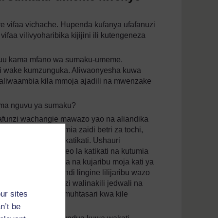
nye vifaa vichache. Hupenda kufanya ufafanuzi
aa vilivyoharibika kijijini ili kutengeneza
kuu kama mfano wa sumaku-umeme.
zi wake kumzunguka. Aliwaonyesha kuwa
liwaambia kila mmoja ajadili na mwenzake
ima nguvu ya sumaku?
afunzi wachangie mawazo yao na aliandika
ani kuwa angetumia zaidi betri za tochi,
a vitu mbalimbali katikati. Ushauri
aya kuzunguka eneo la katikati na kutumia
wawiliwawili kutoka na kujaribu moja kati ya
dwali ubaoni. Kundi lingine lilijaribu wazo
zo yote. Wanafunzi walinakili jedwali na
ur sites
ndika sentensi za muhtasari kwa kile
n’t be