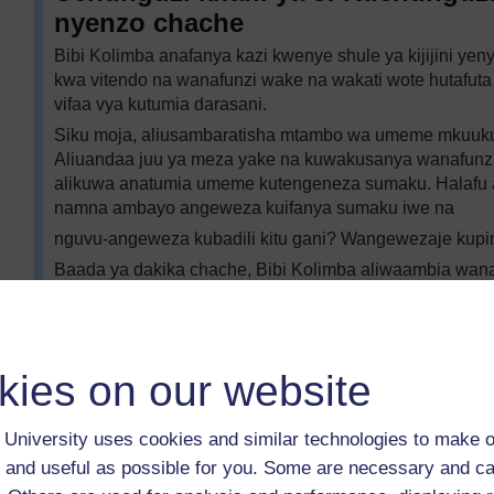
nyenzo chache
Bibi Kolimba anafanya kazi kwenye shule ya kijijini ye
kwa vitendo na wanafunzi wake na wakati wote hutafuta vif
vifaa vya kutumia darasani.
Siku moja, aliusambaratisha mtambo wa umeme mkuu
Aliuandaa juu ya meza yake na kuwakusanya wanafun
alikuwa anatumia umeme kutengeneza sumaku. Halafu a
namna ambayo angeweza kuifanya sumaku iwe na
nguvu-angeweza kubadili kitu gani? Wangewezaje kup
Baada ya dakika chache, Bibi Kolimba aliwaambia wan
maoni/ mapendekezo ubaoni. Baadhi ya wanafunzi walidh
sumaku ingepata nguvu zaidi. Wengine walishauri kutumi
mwingine ulihusisha waya mrefu, mizunguko mingi ya ny
ncha mbili za waya. Bibi Kolimba aliwaambia wanafunzi 
kies on our website
mawazo yaliyopatikana. Waliandika majibu yao kwenye je
tofauti, na kuendelea, hadi walipokuwa wamejaribu mawa
University uses cookies and similar technologies to make o
matokeo yake, halafu, wakiwa na wenzao, walijaribu kua
walichokiona.
 and useful as possible for you. Some are necessary and ca