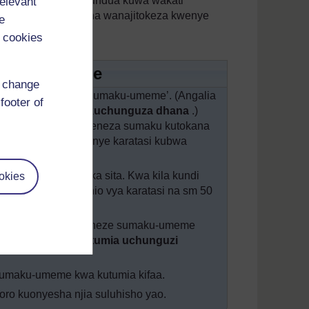
kilizana, lakini aligundua kuwa wakati
relevant
avulana na wasichana wanajitokeza kwenye
e
 cookies
umaku-umeme
d change
 juu ya dhana ya ‘sumaku-umeme’. (Angalia
footer of
angia mawazo ili kuchunguza dhana
.)
i? Tunaweza kutengeneza sumaku kutokana
yao ubaoni au kwenye karatasi kubwa
kati ya wane mpaka sita. Kwa kila kundi
okies
 pini ndogo au vibanio vya karatasi na sm 50
atumie vifaa watengeneze sumaku-umeme
enzo Muhimu
:
Kutumia uchunguzi
sumaku-umeme kwa kutumia kifaa.
o kuonyesha njia suluhisho yao.