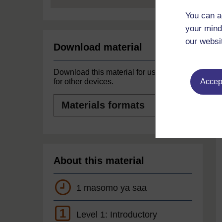
You can a
your mind
our websi
Download material
Download this material for use offline or
Accept
for other devices.
Materials
formats
About this material
1 masomo ya saa
1
Level 1: Introductory