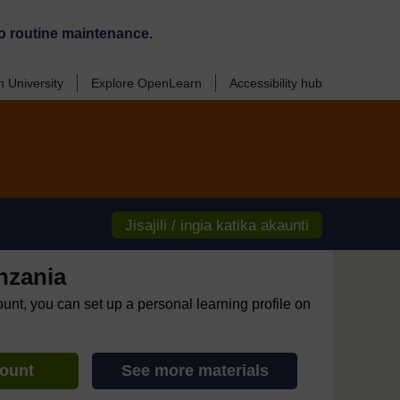
o routine maintenance.
 University
Explore OpenLearn
Accessibility hub
Jisajili / ingia katika akaunti
nzania
ount, you can set up a personal learning profile on
count
See more materials