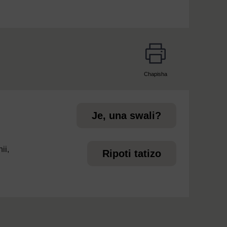
Chapisha
page
Je, una swali?
ii,
Ripoti tatizo