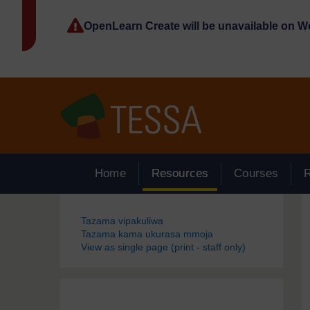
Ruka hadi kwa yaliyomo
OpenLearn Create will be unavailable on 
Home
Resources
Courses
Blocks
Tazama vipakuliwa
Tazama kama ukurasa mmoja
View as single page (print - staff only)