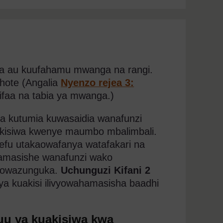
na au kuufahamu mwanga na rangi.
chote (Angalia
Nyenzo rejea 3:
a vifaa na tabia ya mwanga.)
za kutumia kuwasaidia wanafunzi
kisiwa kwenye maumbo mbalimbali.
zoefu utakaowafanya watafakari na
amasishe wanafunzi wako
ayowazunguka.
Uchunguzi Kifani 2
a kuakisi ilivyowahamasisha baadhi
juu ya kuakisiwa kwa