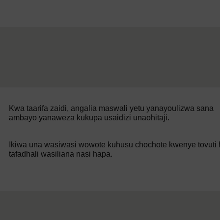
Kwa taarifa zaidi, angalia maswali yetu yanayoulizwa sana
ambayo yanaweza kukupa usaidizi unaohitaji.
Ikiwa una wasiwasi wowote kuhusu chochote kwenye tovuti h
tafadhali wasiliana nasi hapa.