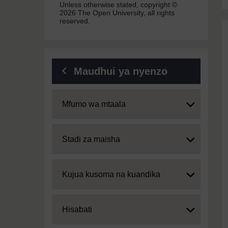
Unless otherwise stated, copyright ©
2026 The Open University, all rights
reserved.
Maudhui ya nyenzo
Expand
Mfumo wa mtaala
Expand
Stadi za maisha
Expand
Kujua kusoma na kuandika
Expand
Hisabati