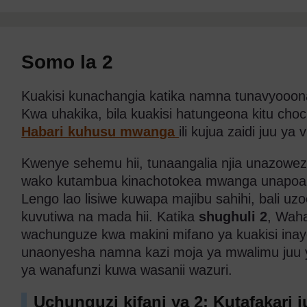
Somo la 2
Kuakisi kunachangia katika namna tunavyooo
Kwa uhakika, bila kuakisi hatungeona kitu cho
Habari kuhusu mwanga
ili kujua zaidi juu y
Kwenye sehemu hii, tunaangalia njia unazowe
wako kutambua kinachotokea mwanga unapoa
Lengo lao lisiwe kuwapa majibu sahihi, bali u
kuvutiwa na mada hii. Katika
shughuli 2
, Wah
wachunguze kwa makini mifano ya kuakisi in
unaonyesha namna kazi moja ya mwalimu juu y
ya wanafunzi kuwa wasanii wazuri.
Uchunguzi kifani ya 2: Kutafakari 