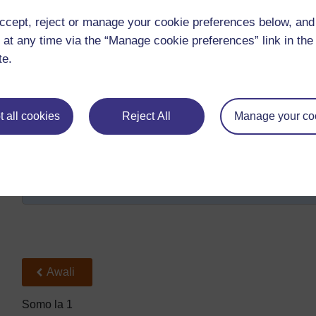
Anza na mchezo huu. Kwa makundi ya watu wawili wawili
mwenzake. Mwanafunzi mmoja anaongoza kwa umakini,
ccept, reject or manage your cookie preferences below, an
taratibu. Waache wanafunzi kufanya hivi kwa dakika cha
 at any time via the “Manage cookie preferences” link in the 
Jadili uzoefu. Je, wanagundua kuwa kama kiongozi akikon
te.
image’) anakonyeza kwa jicho la kulia?
Upinduaji katika uakisi
Sasa tumia rangi ya mdomo au wanja ili kuweka alama 
 all cookies
Reject All
Manage your co
wanafunzi. Andika ‘L’ au ‘R’ kwenye kiganja cha kila mko
‘OB’ kenye shavu la kushoto. Waache wachunguze wata
halisi. Jadili uchunguzi wao.
(Shughuli nyingi zaidi kuamsha ari ya kukisia na kuchu
Shughuli za uakisi za ziada
)
Back to previous page
Awali
Somo la 1