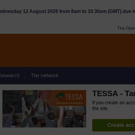
Wednesday 12 August 2026 from 8am to 10.30am (GMT) due t
The Open
Research
The network
TESSA - Ta
If you create an acc
the site.
Create ac