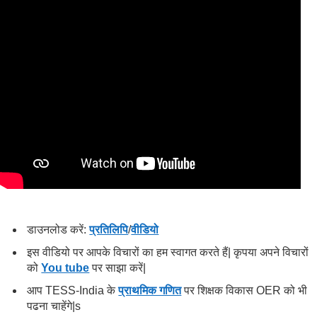
डाउनलोड करें:
प्रतिलिपि
/
वीडियो
इस वीडियो पर आपके विचारों का हम स्वागत करते हैं| कृपया अपने विचारों
को
You tube
पर साझा करें|
आप TESS-India के
प्राथमिक गणित
पर शिक्षक विकास OER को भी
पढना चाहेंगे|s