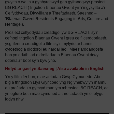
gwych o waith a gynhyrchwyd gan gyfranogwyr prosiect
BG REACH (Trigolion Blaenau Gwent yn Ymgysylltu â'r
Celfyddydau, Diwylliant a Threftadaeth, Saesneg
–
‘
B
laenau
G
went
R
esidents
E
ngaging in
A
rts,
C
ulture and
H
eritage’).
Prosiect celfyddydau creadigol yw BG REACH, sy'n
cefnogi trigolion Blaenau Gwent i greu celf, cerddoriaeth,
ysgrifennu creadigol a ffilm sy'n myfyrio ar hanes
cyfoethog a diddorol eu hardal leol. Mae'r arddangosfa
hon yn ddathliad o dreftadaeth Blaenau Gwent drwy
ddoniau'r bobl sy'n byw yno.
Hefyd ar gael yn Saesneg | Also available in English
Yn y ffilm fer hon, mae aelodau Grŵp Cymunedol Aber-
big a thrigolion Llys Glyncoed yng Nglynebwy yn rhannu
eu profiadau o gymryd rhan ym mhrosiect BG REACH, ac
yn egluro beth mae cymuned a threftadaeth yn ei olygu
iddyn nhw.