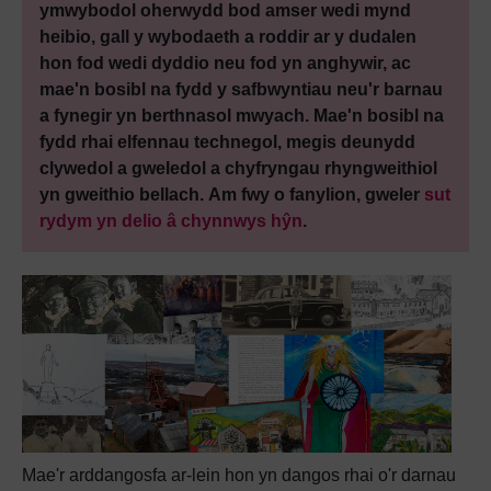
ymwybodol oherwydd bod amser wedi mynd
heibio, gall y wybodaeth a roddir ar y dudalen
hon fod wedi dyddio neu fod yn anghywir, ac
mae'n bosibl na fydd y safbwyntiau neu'r barnau
a fynegir yn berthnasol mwyach. Mae'n bosibl na
fydd rhai elfennau technegol, megis deunydd
clywedol a gweledol a chyfryngau rhyngweithiol
yn gweithio bellach. Am fwy o fanylion, gweler
sut
rydym yn delio â chynnwys hŷn
.
Mae'r arddangosfa ar-lein hon yn dangos rhai o'r darnau