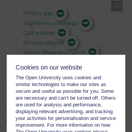
Cookies on our website
The Open University uses cookies and
similar technologies to make our sites as
Prosiect cydweithredol rhwng Grŵp
secure and useful as possible for you. Some
Cymunedol Aberbîg, Cymdeithas Tai Linc
are necessary and can’t be turned off. Others
Cymru a'r Brifysgol Agored yng Nghymru yw
are used for analysis and performance,
displaying relevant advertising, and tracking
Blaenau Gwent REACH, a chaiff ei ariannu
your activities for personalisation and service
gan Ymchwil ac Arloesi yn y DU.
improvement. For more information on how
The Open University uses cookies please