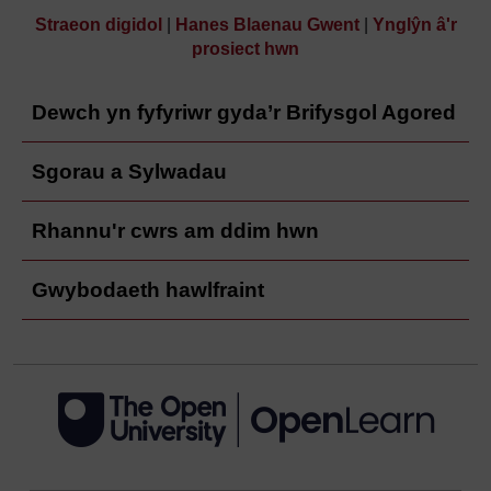
Straeon digidol
|
Hanes Blaenau Gwent
|
Ynglŷn â'r
prosiect hwn
Dewch yn fyfyriwr gyda’r Brifysgol Agored
Sgorau a Sylwadau
Rhannu'r cwrs am ddim hwn
Gwybodaeth hawlfraint