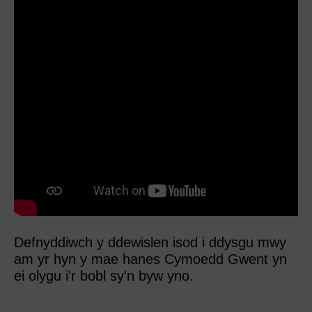
Defnyddiwch y ddewislen isod i ddysgu mwy
am yr hyn y mae hanes Cymoedd Gwent yn
ei olygu i'r bobl sy'n byw yno.