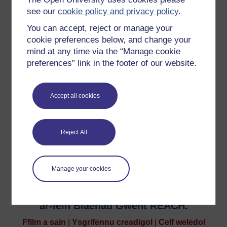
see our
cookie policy and privacy policy
.
You can accept, reject or manage your
cookie preferences below, and change your
mind at any time via the “Manage cookie
preferences” link in the footer of our website.
Accept all cookies
Reject All
Manage your cookies
Mae'r dudalen hon yn rhan o
arddangosfa
ar-lein Blaenau Gwent REACH
.
Ffilm a sain
|
Ysgrifennu creadigol
|
Celf weledol