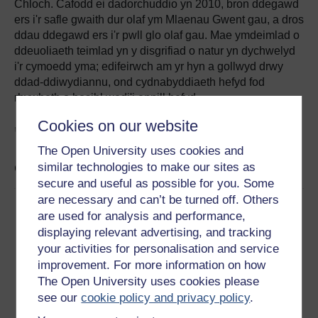
Chloch. Cafodd ei dadorchuddio yn 2010, bron ddegawd
ers i'r safle gwaith dur olaf ym Mlaenau Gwent gau, a dros
ddau ddegawd ers i'r pwll glo olaf gau. Mae ymdeimlad o
ddeuoliaeth teimlad yn y disgrifiad o natur yn dychwelyd
i'r cymoedd yma; edifeirwch am yr hyn a gollwyd drwy
ddad-ddiwydiannu, ond cydnabyddiaeth hefyd fod
rhywbeth o bosibl wedi'i ennill hefyd.
Cookies on our website
'Pit Ponies in Britain'
The Open University uses cookies and
similar technologies to make our sites as
Gan Katharine Marquis
secure and useful as possible for you. Some
are necessary and can’t be turned off. Others
are used for analysis and performance,
displaying relevant advertising, and tracking
your activities for personalisation and service
improvement. For more information on how
The Open University uses cookies please
see our
cookie policy and privacy policy
.