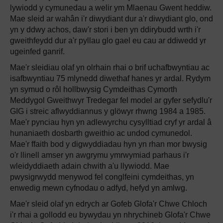
lywiodd y cymunedau a welir ym Mlaenau Gwent heddiw.
Mae sleid ar wahân i'r diwydiant dur a'r diwydiant glo, ond
yn y ddwy achos, daw'r stori i ben yn ddirybudd wrth i'r
gweithfeydd dur a'r pyllau glo gael eu cau ar ddiwedd yr
ugeinfed ganrif.
Mae'r sleidiau olaf yn olrhain rhai o brif uchafbwyntiau ac
isafbwyntiau 75 mlynedd diwethaf hanes yr ardal. Rydym
yn symud o rôl hollbwysig Cymdeithas Cymorth
Meddygol Gweithwyr Tredegar fel model ar gyfer sefydlu'r
GIG i streic aflwyddiannus y glöwyr rhwng 1984 a 1985.
Mae'r pynciau hyn yn adlewyrchu cysylltiad cryf yr ardal â
hunaniaeth dosbarth gweithio ac undod cymunedol.
Mae'r ffaith bod y digwyddiadau hyn yn rhan mor bwysig
o'r llinell amser yn awgrymu ymrwymiad parhaus i'r
wleidyddiaeth adain chwith a'u llywiodd. Mae
pwysigrwydd menywod fel conglfeini cymdeithas, yn
enwedig mewn cyfnodau o adfyd, hefyd yn amlwg.
Mae'r sleid olaf yn edrych ar Gofeb Glofa'r Chwe Chloch
i'r rhai a gollodd eu bywydau yn nhrychineb Glofa'r Chwe