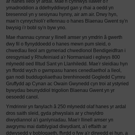
ar hanes lleol yr ardal. Mae'n cynnwys llawer o'r
ymadroddion a ddefnyddiwyd gan y rhai a oedd yn
bresennol yn y sesiynau hynny, air am air. Drwy hyn,
mae'n cynrychioli'r elfennau o hanes Blaenau Gwent sy'n
bwysig i'r bobl sy'n byw yno.
Mae rhannau cynnar y llinell amser yn ymdrin â gwerth
dwy fil o flynyddoedd o hanes mewn pum sleid, o
chwedlau lleol am gymeriad chwedlonol Bendigeidfran i
oresgyniad y Rhufeiniaid a'r Normaniaid i eglwys 800
mlynedd oed Illtud Sant yn Llanhiledd. Mae'r sleidiau hyn
yn ffordd wych o gwmpasu hanes cenedlaethol a lleol,
gan nodi buddugoliaethau brenhinoedd Gogledd Cymru
Gruffydd ap Cynan ac Owain Gwynedd cyn troi at ystyried
bywydau beunyddiol trigolion Blaenau Gwent yn yr
oesoedd canol.
Ymdrinnir yn fanylach â 250 mlynedd olaf hanes yr ardal
dros saith sleid, gyda phwyslais ar y chwyldro
diwydiannol a'i ganlyniadau. Mae'r llinell amser yn
awgrymu mai datblygiad diwydiant, a'i effaith ar
ddwysedd y boblogaeth, ffyrdd o fyw a'r dirwedd ei hun, a