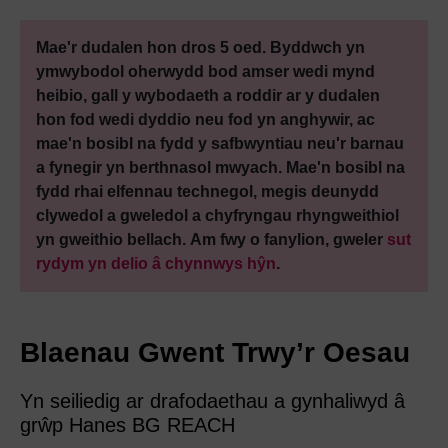
Mae'r dudalen hon dros 5 oed. Byddwch yn
ymwybodol oherwydd bod amser wedi mynd
heibio, gall y wybodaeth a roddir ar y dudalen
hon fod wedi dyddio neu fod yn anghywir, ac
mae'n bosibl na fydd y safbwyntiau neu'r barnau
a fynegir yn berthnasol mwyach. Mae'n bosibl na
fydd rhai elfennau technegol, megis deunydd
clywedol a gweledol a chyfryngau rhyngweithiol
yn gweithio bellach. Am fwy o fanylion, gweler
sut
rydym yn delio â chynnwys hŷn
.
Blaenau Gwent Trwy’r Oesau
Yn seiliedig ar drafodaethau a gynhaliwyd â
grŵp Hanes BG REACH