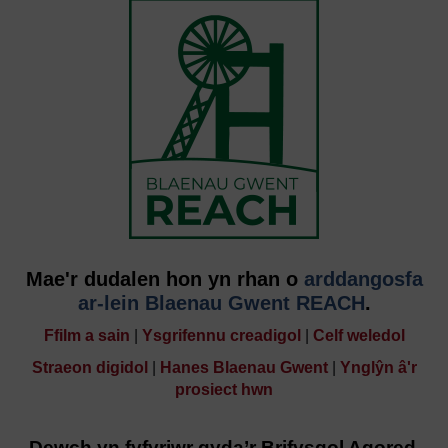
Mae'r dudalen hon yn rhan o
arddangosfa
ar-lein Blaenau Gwent REACH
.
Ffilm a sain
|
Ysgrifennu creadigol
|
Celf weledol
Straeon digidol
|
Hanes Blaenau Gwent
|
Ynglŷn â'r
prosiect hwn
Dewch yn fyfyriwr gyda’r Brifysgol Agored