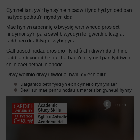
Cymhelliant yw'r hyn sy'n ein cadw i fynd hyd yn oed pan
na fydd pethau'n mynd yn dda.
Mae hyn yn arbennig o bwysig wrth wneud prosiect
hirdymor sy'n para sawl blwyddyn fel gweithio tuag at
radd neu ddatblygu llwybr gyrfa.
Gall gosod nodau dros dro i fynd â chi drwy'r daith hir o
radd tair blynedd helpu i barhau i'ch cymell pan fyddwch
chi'n cael pethau'n anodd.
Drwy weithio drwy'r tiwtorial hwn, dylech allu:
Darganfod beth fydd yn eich cymell o hyn ymlaen
Deall sut mae pennu nodau a manteision gwneud hynny