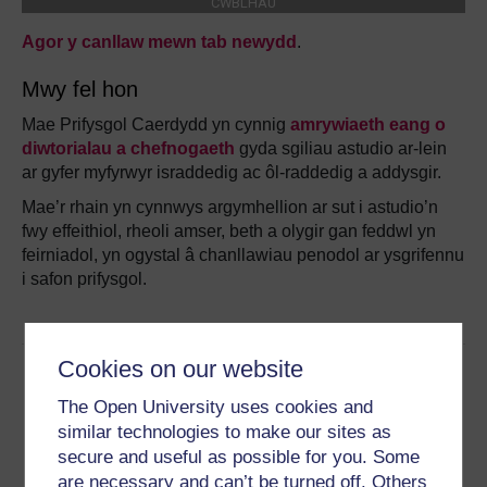
Agor y canllaw mewn tab newydd
.
Mwy fel hon
Mae Prifysgol Caerdydd yn cynnig
amrywiaeth eang o
diwtorialau a chefnogaeth
gyda sgiliau astudio ar-lein
ar gyfer myfyrwyr israddedig ac ôl-raddedig a addysgir.
Mae’r rhain yn cynnwys argymhellion ar sut i astudio’n
fwy effeithiol, rheoli amser, beth a olygir gan feddwl yn
feirniadol, yn ogystal â chanllawiau penodol ar ysgrifennu
i safon prifysgol.
Cookies on our website
The Open University uses cookies and
similar technologies to make our sites as
secure and useful as possible for you. Some
are necessary and can’t be turned off. Others