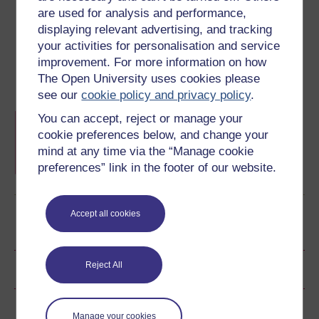
are used for analysis and performance,
Darparwyd yr adnodd hwn gan
Brifysgol Caerdydd
ac
displaying relevant advertising, and tracking
mae'n rhan o'r hwb
Barod ar gyfer Prifysgol
.
your activities for personalisation and service
Gallwch ddod o hyd i fwy o adnoddau fel hyn ar hafan yr
improvement. For more information on how
hwb.
The Open University uses cookies please
see our
cookie policy and privacy policy
.
Hwb Barod ar gyfer Prifysgol
You can accept, reject or manage your
Casgliad o adnoddau o bob un o brifysgolion
cookie preferences below, and change your
Cymru i'ch helpu i ddechrau gydag addysg
mind at any time via the “Manage cookie
uwch.
preferences” link in the footer of our website.
Dysgwch fwy
Accept all cookies
Dewch yn fyfyriwr gyda’r Brifysgol Agored
Reject All
Sgorau a Sylwadau
Rhannu'r cwrs am ddim hwn
Manage your cookies