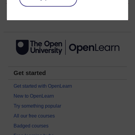
Gwybodaeth hawlfraint
Get started
Get started with OpenLearn
New to OpenLearn
Try something popular
All our free courses
Badged courses