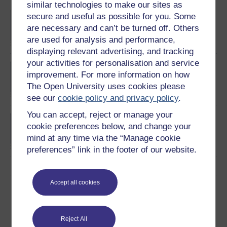
similar technologies to make our sites as
BA/BSc (Honours) Open
secure and useful as possible for you. Some
degree
are necessary and can’t be turned off. Others
are used for analysis and performance,
displaying relevant advertising, and tracking
your activities for personalisation and service
MSc in Finance
improvement. For more information on how
The Open University uses cookies please
see our
cookie policy and privacy policy
.
You can accept, reject or manage your
BA (Honours) Business
cookie preferences below, and change your
Management
mind at any time via the “Manage cookie
preferences” link in the footer of our website.
Accept all cookies
Rhannu'r cwrs am ddim hwn
Reject All