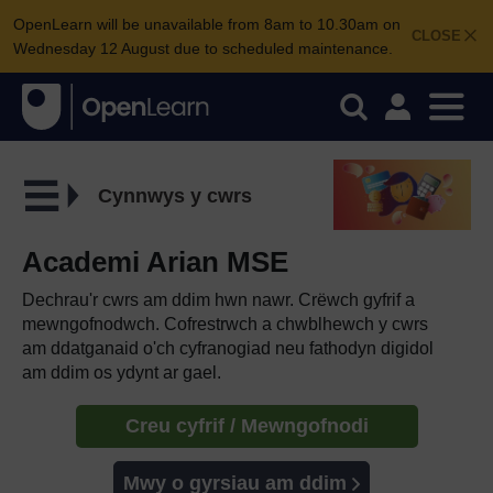
OpenLearn will be unavailable from 8am to 10.30am on
CLOSE
Wednesday 12 August due to scheduled maintenance.
Cynnwys y cwrs
Academi Arian MSE
Dechrau'r cwrs am ddim hwn nawr. Crëwch gyfrif a
mewngofnodwch. Cofrestrwch a chwblhewch y cwrs
am ddatganaid o'ch cyfranogiad neu fathodyn digidol
am ddim os ydynt ar gael.
Creu cyfrif / Mewngofnodi
Mwy o gyrsiau am ddim