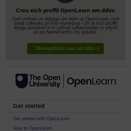
Creu eich proffil OpenLearn am ddim
Gall unrhyw un ddysgu am ddim ar OpenLearn, ond
bydd cofrestru yn rhoi mynediad i chi at eich proffil
dysgu personol a'ch cofnod cyflawniadau yr ydych
yn eu hennill wrth i chi astudio.
Mewngofnodi nawr am ddim
Get started
Get started with OpenLearn
New to OpenLearn