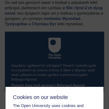
Os nad oes gennych lawer o brofiad o astudiaeth lefel
prifysgol, darllenwch ein canllaw ar
Ble i fynd â’ch dysg
nesaf
, neu dysgwch ragor am y mathau o gymwysterau a
gynigiwn, yn cynnwys
modiwlau Mynediad
,
Tystysgrifau
a
Chyrsiau Byr
lefel mynediad.
Awyddus i gyflawni’ch uchelgais? Dewch i astudio gyda
ni a byddwch yn ymuno â thros 2 filiwn o fyfyrwyr sydd
wedi cyflawni eu nodau gyrfaol a phersonol gyda’r
Brifysgol Agored.
Porwch drwy holl gyrsiau’r Brifysgol Agored
Cookies on our website
Dewch yn fyfyriwr gyda’r
The Open University uses cookies and
Brifysgol Agored