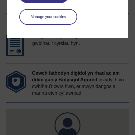
Manage your cookies
Gwobrau'r cwrs
Datganiad cyfranogiad am ddim
wrth i chi
gwblhau'r cyrsiau hyn.
Cewch fathodyn digidol yn rhad ac am
ddim gan y Brifysgol Agored
os ydych yn
cwblhau'r cwrs hwn, er mwyn dangos a
rhannu eich cyflawniad.