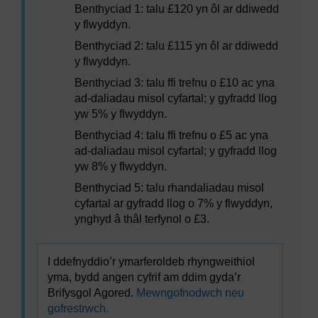
Benthyciad 1: talu £120 yn ôl ar ddiwedd
y flwyddyn.
Benthyciad 2: talu £115 yn ôl ar ddiwedd
y flwyddyn.
Benthyciad 3: talu ffi trefnu o £10 ac yna
ad-daliadau misol cyfartal; y gyfradd llog
yw 5% y flwyddyn.
Benthyciad 4: talu ffi trefnu o £5 ac yna
ad-daliadau misol cyfartal; y gyfradd llog
yw 8% y flwyddyn.
Benthyciad 5: talu rhandaliadau misol
cyfartal ar gyfradd llog o 7% y flwyddyn,
ynghyd â thâl terfynol o £3.
I ddefnyddio’r ymarferoldeb rhyngweithiol
yma, bydd angen cyfrif am ddim gyda’r
Brifysgol Agored.
Mewngofnodwch neu
gofrestrwch.