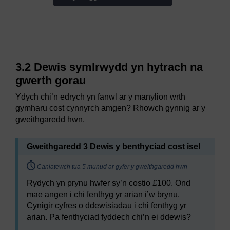
3.2 Dewis symlrwydd yn hytrach na
gwerth gorau
Ydych chi’n edrych yn fanwl ar y manylion wrth
gymharu cost cynnyrch amgen? Rhowch gynnig ar y
gweithgaredd hwn.
Gweithgaredd 3 Dewis y benthyciad cost isel
Timing:
Caniatewch tua 5 munud ar gyfer y gweithgaredd hwn
Rydych yn prynu hwfer sy’n costio £100. Ond
mae angen i chi fenthyg yr arian i’w brynu.
Cynigir cyfres o ddewisiadau i chi fenthyg yr
arian. Pa fenthyciad fyddech chi’n ei ddewis?