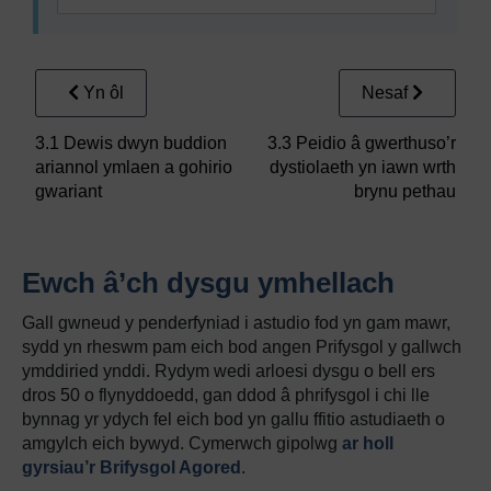
Yn ôl
Nesaf
3.1 Dewis dwyn buddion
3.3 Peidio â gwerthuso’r
ariannol ymlaen a gohirio
dystiolaeth yn iawn wrth
gwariant
brynu pethau
Ewch â’ch dysgu ymhellach
Gall gwneud y penderfyniad i astudio fod yn gam mawr,
sydd yn rheswm pam eich bod angen Prifysgol y gallwch
ymddiried ynddi. Rydym wedi arloesi dysgu o bell ers
dros 50 o flynyddoedd, gan ddod â phrifysgol i chi lle
bynnag yr ydych fel eich bod yn gallu ffitio astudiaeth o
amgylch eich bywyd. Cymerwch gipolwg
ar holl
gyrsiau’r Brifysgol Agored
.