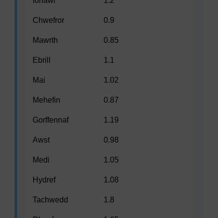
Ionawr
1.2
Chwefror
0.9
Mawrth
0.85
Ebrill
1.1
Mai
1.02
Mehefin
0.87
Gorffennaf
1.19
Awst
0.98
Medi
1.05
Hydref
1.08
Tachwedd
1.8