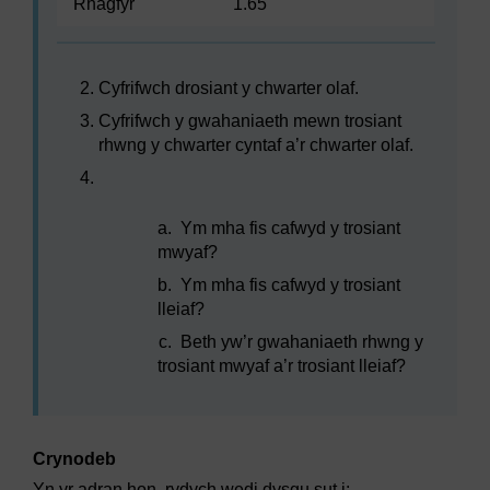
Rhagfyr
1.65
Cyfrifwch drosiant y chwarter olaf.
Cyfrifwch y gwahaniaeth mewn trosiant
rhwng y chwarter cyntaf a’r chwarter olaf.
a.
Ym mha fis cafwyd y trosiant
mwyaf?
b.
Ym mha fis cafwyd y trosiant
lleiaf?
c.
Beth yw’r gwahaniaeth rhwng y
trosiant mwyaf a’r trosiant lleiaf?
Crynodeb
Yn yr adran hon, rydych wedi dysgu sut i: