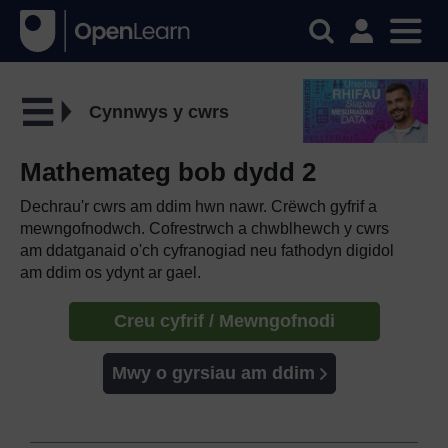
Cynnwys y cwrs
Mathemateg bob dydd 2
Dechrau'r cwrs am ddim hwn nawr. Crëwch gyfrif a
mewngofnodwch. Cofrestrwch a chwblhewch y cwrs
am ddatganaid o'ch cyfranogiad neu fathodyn digidol
am ddim os ydynt ar gael.
Creu cyfrif / Mewngofnodi
Mwy o gyrsiau am ddim