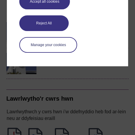
Accept all cookies
Dewch yn fyfyriwr gyda’r
Brifysgol Agored
Reject All
BA/BSc (Honours) Open
degree
Manage your cookies
Concepts in chemistry
Lawrlwytho'r cwrs hwn
Lawrlwythwch y cwrs hwn i'w ddefnyddio heb fod ar-lein
neu ar ddyfeisiau eraill