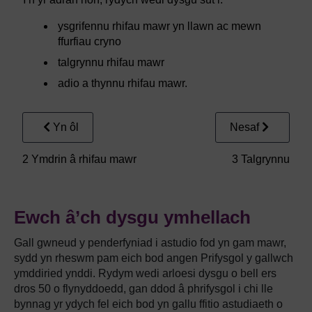
ysgrifennu rhifau mawr yn llawn ac mewn
ffurfiau cryno
talgrynnu rhifau mawr
adio a thynnu rhifau mawr.
Yn ôl
Nesaf
2 Ymdrin â rhifau mawr
3 Talgrynnu
Ewch â’ch dysgu ymhellach
Gall gwneud y penderfyniad i astudio fod yn gam mawr,
sydd yn rheswm pam eich bod angen Prifysgol y gallwch
ymddiried ynddi. Rydym wedi arloesi dysgu o bell ers
dros 50 o flynyddoedd, gan ddod â phrifysgol i chi lle
bynnag yr ydych fel eich bod yn gallu ffitio astudiaeth o