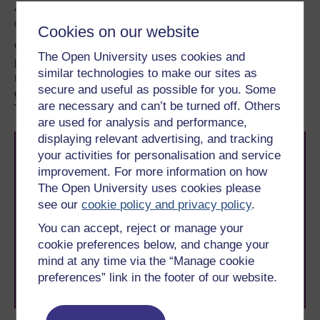
amgylch eich bywyd. Cymerwch gipolwg
ar holl
gyrsiau’r Brifysgol Agored
.
Cookies on our website
Os nad oes gennych lawer o brofiad o astudiaeth lefel
The Open University uses cookies and
prifysgol, darllenwch ein canllaw ar
Ble i fynd â’ch dysg
similar technologies to make our sites as
nesaf
, neu dysgwch ragor am y mathau o gymwysterau a
secure and useful as possible for you. Some
gynigiwn, yn cynnwys
modiwlau Mynediad
,
are necessary and can’t be turned off. Others
Tystysgrifau
a
Chyrsiau Byr
lefel mynediad.
are used for analysis and performance,
displaying relevant advertising, and tracking
your activities for personalisation and service
improvement. For more information on how
The Open University uses cookies please
see our
cookie policy and privacy policy
.
You can accept, reject or manage your
Awyddus i gyflawni’ch uchelgais? Dewch i astudio gyda
cookie preferences below, and change your
ni a byddwch yn ymuno â thros 2 filiwn o fyfyrwyr sydd
wedi cyflawni eu nodau gyrfaol a phersonol gyda’r
mind at any time via the “Manage cookie
Brifysgol Agored.
preferences” link in the footer of our website.
Porwch drwy holl gyrsiau’r Brifysgol Agored