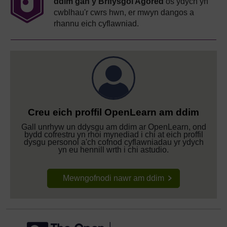
ddim gan y Brifysgol Agored
os ydych yn
cwblhau'r cwrs hwn, er mwyn dangos a
rhannu eich cyflawniad.
Creu eich proffil OpenLearn am ddim
Gall unrhyw un ddysgu am ddim ar OpenLearn, ond
bydd cofrestru yn rhoi mynediad i chi at eich proffil
dysgu personol a'ch cofnod cyflawniadau yr ydych
yn eu hennill wrth i chi astudio.
Mewngofnodi nawr am ddim