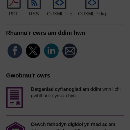
PDF
RSS
OUXML File
OUXML Pckg
Rhannu'r cwrs am ddim hwn
Gwobrau'r cwrs
Datganiad cyfranogiad am ddim
wrth i chi
gwblhau'r cyrsiau hyn.
Cewch fathodyn digidol yn rhad ac am