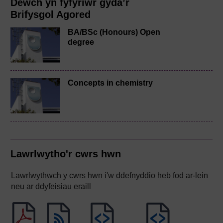
Dewch yn fyfyriwr gyda’r
Brifysgol Agored
BA/BSc (Honours) Open
degree
Concepts in chemistry
Lawrlwytho'r cwrs hwn
Lawrlwythwch y cwrs hwn i'w ddefnyddio heb fod ar-lein
neu ar ddyfeisiau eraill