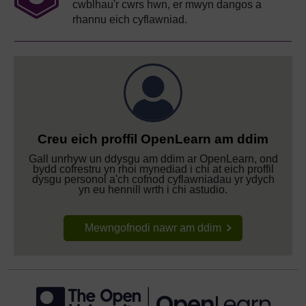
cwblhau'r cwrs hwn, er mwyn dangos a
rhannu eich cyflawniad.
Creu eich proffil OpenLearn am ddim
Gall unrhyw un ddysgu am ddim ar OpenLearn, ond
bydd cofrestru yn rhoi mynediad i chi at eich proffil
dysgu personol a'ch cofnod cyflawniadau yr ydych
yn eu hennill wrth i chi astudio.
Mewngofnodi nawr am ddim