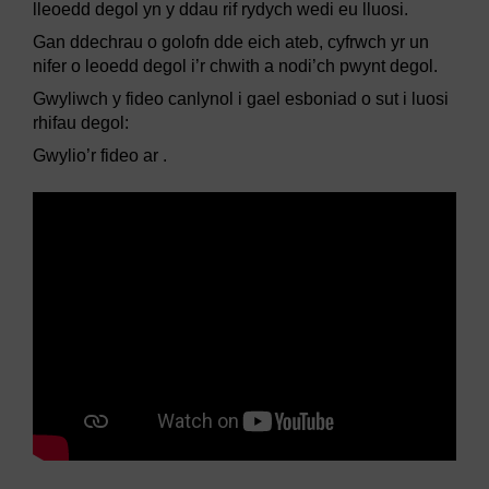
lleoedd degol yn y ddau rif rydych wedi eu lluosi.
Gan ddechrau o golofn dde eich ateb, cyfrwch yr un
nifer o leoedd degol i’r chwith a nodi’ch pwynt degol.
Gwyliwch y fideo canlynol i gael esboniad o sut i luosi
rhifau degol:
Gwylio’r fideo ar .