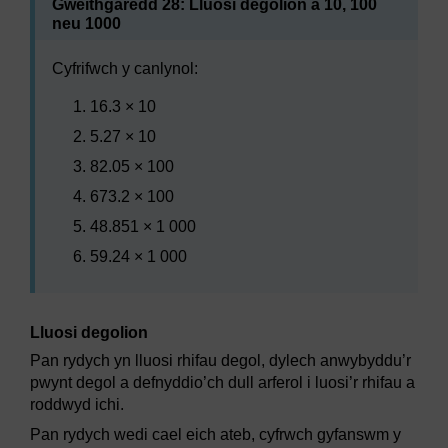
Gweithgaredd 28: Lluosi degolion â 10, 100
neu 1000
Cyfrifwch y canlynol:
16.3 × 10
5.27 × 10
82.05 × 100
673.2 × 100
48.851 × 1 000
59.24 × 1 000
Lluosi degolion
Pan rydych yn lluosi rhifau degol, dylech anwybyddu’r
pwynt degol a defnyddio’ch dull arferol i luosi’r rhifau a
roddwyd ichi.
Pan rydych wedi cael eich ateb, cyfrwch gyfanswm y