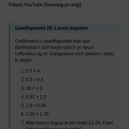
Fideos YouTube (Saesneg yn unig)
Gweithgaredd 29: Lluosi degolion
Cwblhewch y gweithgaredd hwn gan
ddefnyddio’r dull lluosi rydych yn fwyaf
cyfforddus ag ef. Dangoswch eich atebion i ddau
le degol.
0.7 × 4
0.3 × 0.4
18.7 × 3
6.31 × 2.2
1.9 × 0.59
2.35 × 1.78
Mae bocs o fagiau te yn costio £1.29. Faint