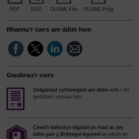
PDF
RSS
OUXML File
OUXML Pckg
Rhannu'r cwrs am ddim hwn
Gwobrau'r cwrs
Datganiad cyfranogiad am ddim
wrth i chi
gwblhau'r cyrsiau hyn.
Cewch fathodyn digidol yn rhad ac am
ddim gan y Brifysgol Agored
os ydych yn