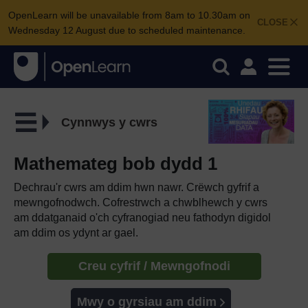
OpenLearn will be unavailable from 8am to 10.30am on
CLOSE
Wednesday 12 August due to scheduled maintenance.
Cynnwys y cwrs
Mathemateg bob dydd 1
Dechrau'r cwrs am ddim hwn nawr. Crëwch gyfrif a
mewngofnodwch. Cofrestrwch a chwblhewch y cwrs
am ddatganaid o'ch cyfranogiad neu fathodyn digidol
am ddim os ydynt ar gael.
Creu cyfrif / Mewngofnodi
Mwy o gyrsiau am ddim