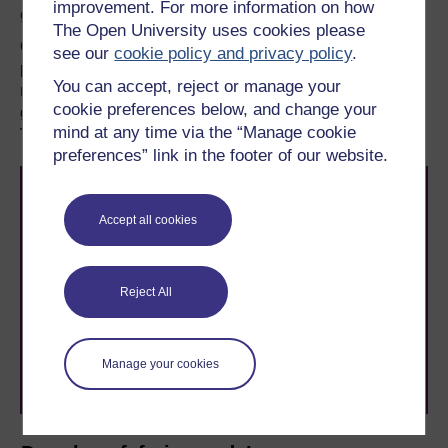
improvement. For more information on how
gyrsiau’r Brifysgol Agored
.
The Open University uses cookies please
Os nad oes gennych lawer o brofiad o astudiaeth lefel
see our
cookie policy and privacy policy
.
prifysgol, darllenwch ein canllaw ar
Ble i fynd â’ch dysg
You can accept, reject or manage your
nesaf
, neu dysgwch ragor am y mathau o gymwysterau a
cookie preferences below, and change your
gynigiwn, yn cynnwys
modiwlau Mynediad
,
mind at any time via the “Manage cookie
Tystysgrifau
a
Chyrsiau Byr
lefel mynediad.
preferences” link in the footer of our website.
Accept all cookies
Reject All
Awyddus i gyflawni’ch uchelgais? Dewch i astudio gyda
ni a byddwch yn ymuno â thros 2 filiwn o fyfyrwyr sydd
wedi cyflawni eu nodau gyrfaol a phersonol gyda’r
Brifysgol Agored.
Manage your cookies
Porwch drwy holl gyrsiau’r Brifysgol Agored