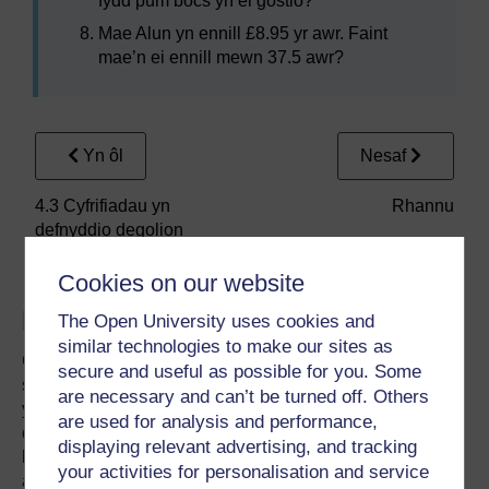
fydd pum bocs yn ei gostio?
Mae Alun yn ennill £8.95 yr awr. Faint
mae’n ei ennill mewn 37.5 awr?
Yn ôl
Nesaf
4.3 Cyfrifiadau yn
Rhannu
defnyddio degolion
Cookies on our website
Ewch â’ch dysgu ymhellach
The Open University uses cookies and
similar technologies to make our sites as
Gall gwneud y penderfyniad i astudio fod yn gam mawr,
secure and useful as possible for you. Some
sydd yn rheswm pam eich bod angen Prifysgol y gallwch
are necessary and can’t be turned off. Others
ymddiried ynddi. Rydym wedi arloesi dysgu o bell ers
are used for analysis and performance,
dros 50 o flynyddoedd, gan ddod â phrifysgol i chi lle
displaying relevant advertising, and tracking
bynnag yr ydych fel eich bod yn gallu ffitio astudiaeth o
your activities for personalisation and service
amgylch eich bywyd. Cymerwch gipolwg
ar holl