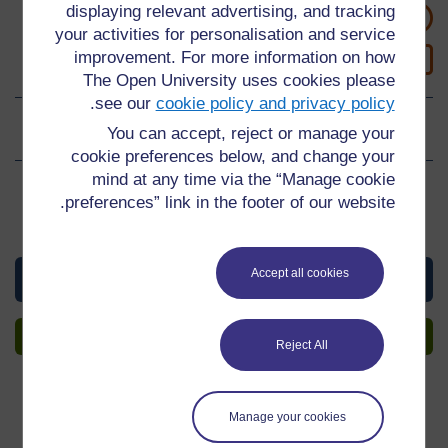
displaying relevant advertising, and tracking
1 ساعة دراسة
your activities for personalisation and service
0
improvement. For more information on how
المستوى 0: مبتدئ
The Open University uses cookies please
.
see our
cookie policy and privacy policy
التقييمات
0
من 5 نجوم
You can accept, reject or manage your
cookie preferences below, and change your
mind at any time via the “Manage cookie
أنشئ حساباً للحصول على المزيد
preferences” link in the footer of our website.
بإنشاء حساب، يمكنك أن تنشئ ملفاً تعليمياً شخصياً على الموقع
Accept all cookies
View this material
أنشئ حسابا
Reject All
Manage your cookies