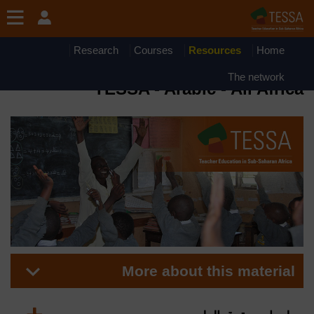
جاوز إلى المحتوى الرئيسي
OpenLearn Create will be unavailable on Wednesday 12
August 2026 from 8am to 10.30am (GMT) due to routine
maintenance.
Research
Courses
Resources
Home
Material
The network
TESSA - Arabic - All Africa
More about this material