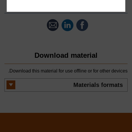
Share this material
Share
Share
Share
by
on
on
LinkedIn
email
Facebook
Download material
Download this material for use offline or for other devices.
Materials
formats