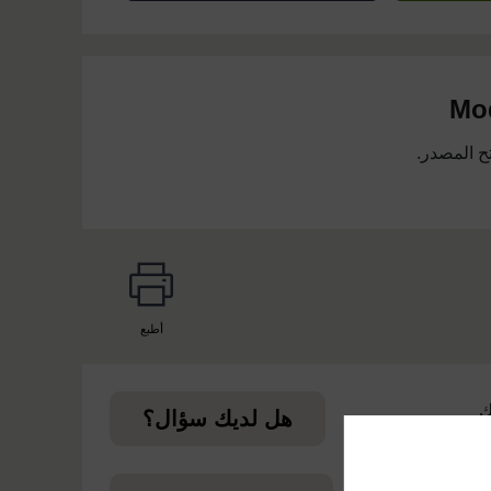
Mod
ح المصدر.
أطبع
page
ك
هل لديك سؤال؟