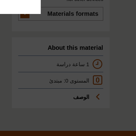
Materials
formats
About this material
1 ساعة دراسة
0
المستوى 0: مبتدئ
الوصف