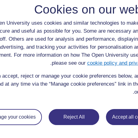
يرجى الاتصال بنا هنا إذا كان لديك أي مخاوف بشأن أي شيء على هذ
Cookies on our web
الموقع.
n University uses cookies and similar technologies to make
cure and useful as possible for you. Some are necessary an
off. Others are used for analysis and performance, displayin
advertising, and tracking your activities for personalisation 
ment. For more information on how The Open University us
.
please see our
cookie policy and priv
 accept, reject or manage your cookie preferences below, 
d at any time via the “Manage cookie preferences” link in the
o
ge your cookies
Reject All
Accept all 