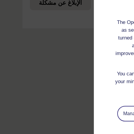
ا
الإبلاغ عن مشكلة
The Ope
as se
turned 
improve
You can
your min
Mana