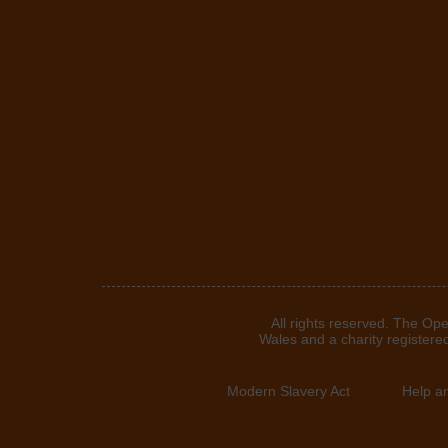
©2024. All rights reserved. T
Wales and a charity registere
Modern Slavery Act
Help a