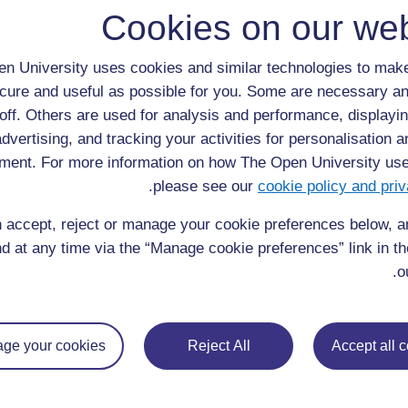
يرجى الاتصال بنا هنا إذا كان لديك أي مخاوف بشأن أي شيء على هذ
Cookies on our web
الموقع.
n University uses cookies and similar technologies to make
cure and useful as possible for you. Some are necessary an
off. Others are used for analysis and performance, displayin
advertising, and tracking your activities for personalisation 
ment. For more information on how The Open University us
.
please see our
cookie policy and priv
 accept, reject or manage your cookie preferences below, 
d at any time via the “Manage cookie preferences” link in the
o
ge your cookies
Reject All
Accept all 