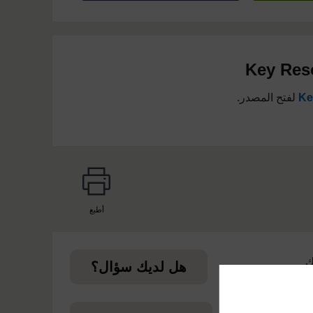
Key Res
Ke
لفتح المصدر.
أطبع
page
ك
هل لديك سؤال؟