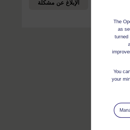
ا
الإبلاغ عن مشكلة
The Ope
as se
turned 
improve
You can
your min
Mana