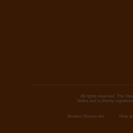
©2024. All rights reserved. T
Wales and a charity registere
Modern Slavery Act
Help a