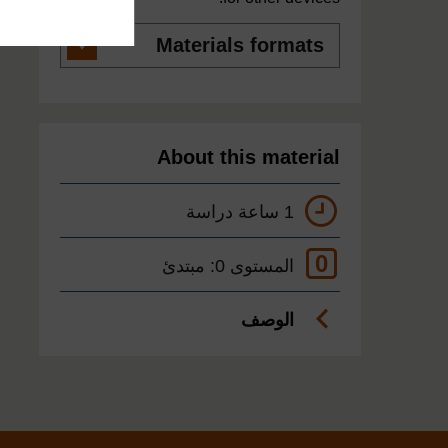
Materials
formats
About this material
1 ساعة دراسة
0
المستوى 0: مبتدئ
الوصف