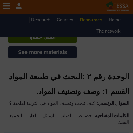
جاوز إلى المحتوى الرئيسي
TESSA - Arabic - All Africa
إذا أنشأت حسابا، يمكنك أن تنشئ ملفاً
Research
Courses
Resources
Home
شخصياً على الموقع
The network
أنشئ حساباً
See more materials
الوحدة رقم ٢ :البحث في طبيعة المواد
القسم ١: وصف وتصنيف
المواد
.
السؤال الرئيسي:
كيف تبحث وتصنف المواد في التربيةالعلمية ؟
الكلمات المفتاحية:
خصائص - الصلب - السائل – الغاز – التجميع –
البحث