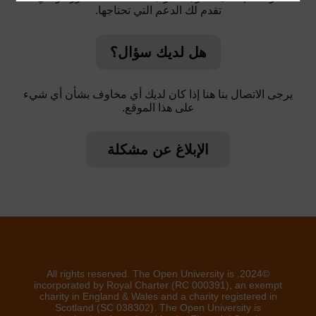
تقدم لك الدعم التي تحتاجها.
هل لديك سؤال؟
يرجى الاتصال بنا هنا إذا كان لديك أي مخاوف بشأن أي شيء
على هذا الموقع.
الإبلاغ عن مشكلة
©2024. All rights reserved. The Open University is
incorporated by Royal Charter (RC 000391), an exempt
charity in England & Wales and a charity registered in
Scotland (SC 038302). The Open University is