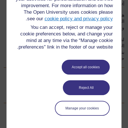
إن مجرد التفكير في إجراء أنشطة من هذا القبيل تربك العقل!
improvement. For more information on how
The Open University uses cookies please
هذا الجزء يلقي الضوء على الطرق التي تمكنك من مساعدة
.
see our
cookie policy and privacy policy
التلاميذ لتطوير قدراتهم العلمية للتعرف على المادة من حولهم
You can accept, reject or manage your
ومعرفة طرق تصنيفها من خلال دراسة خواصها.
cookie preferences below, and change your
لقد تمكنا من اكتشاف أساليب مثل ممارسة الألعاب، تسمية
mind at any time via the “Manage cookie
الأشياء وإجراء الأبحاث البسيطة ودورها في مساعدة التلاميذ على
preferences” link in the footer of our website.
بناء خريطة عقلية أكثر وضوحاً في أذهانهم عن العالم المادي من
حولهم
Accept all cookies
تالي
التالي
Reject All
دراسة الحلقة ١
:
الماء والحياة
Manage your cookies
لمعلومات إضافية، الرجاء مراجعة الأسئلة المتكررة والتي قد