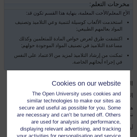
مخرجات التعلم:
الأخ المعلم/الأخت المعلمة، بنهاية هذا القسم تكون قد:
استخدمت الألعاب كوسيلة لتنمية وعي التلاميذ وتصنيف
المواد بعالمهم الطبيعي;
اكتشفت طرق لعرض خواص المادة للمتعلمين وكذلك
مساعدة التلاميذ في تصنيف المواد الموجودة حولهم;
تمكنت من إرشاد التلاميذ لمزيد من الاعتماد على النفس
في إجراء أبحاثهم الخاصة.
Cookies on our website
التمهيد
The Open University uses cookies and
إلى المادة من حولنا.
similar technologies to make our sites as
secure and useful as possible for you. Some
هل خطر بذهنك يوماً، أن تتساءل عن العديد من الأشياء التي
نتعامل معها ونستخدمها؟
are necessary and can’t be turned off. Others
are used for analysis and performance,
أو حتى إجراء مسح للأشياء أو كتابتها في قائمة؟
displaying relevant advertising, and tracking
your activities for personalisation and service