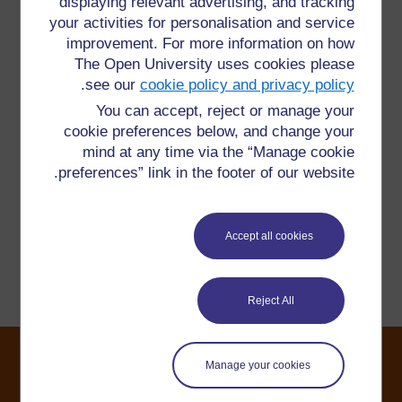
displaying relevant advertising, and tracking
your activities for personalisation and service
improvement. For more information on how
لمعلومات إضافية، الرجاء مراجعة الأسئلة المتكررة والتي قد
The Open University uses cookies please
تقدم لك الدعم التي تحتاجها.
.
see our
cookie policy and privacy policy
You can accept, reject or manage your
هل لديك سؤال؟
cookie preferences below, and change your
mind at any time via the “Manage cookie
يرجى الاتصال بنا هنا إذا كان لديك أي مخاوف بشأن أي شيء
preferences” link in the footer of our website.
على هذا الموقع.
Accept all cookies
الإبلاغ عن مشكلة
Reject All
Manage your cookies
©2024. All rights reserved. The Open University is