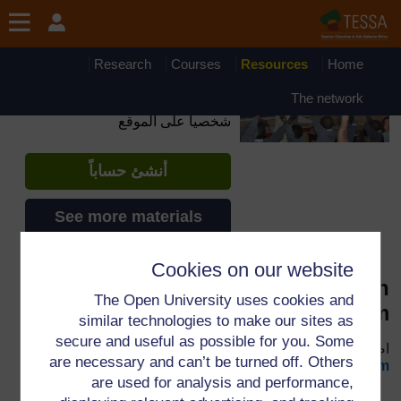
جاوز إلى المحتوى الرئيسي
OpenLearn Create will be unavailable on Wednesday 12
August 2026 from 8am to 10.30am (GMT) due to routine
maintenance.
Research
Courses
Resources
Home
TESSA - Arabic - All Africa
The network
إذا أنشأت حسابا، يمكنك أن تنشئ ملفاً
شخصياً على الموقع
أنشئ حساباً
See more materials
Cookies on our website
Key Resource: Using group work in
The Open University uses cookies and
your classroom
similar technologies to make our sites as
secure and useful as possible for you. Some
اضغط الوصلة
Key Resource: Using group work in your
are necessary and can’t be turned off. Others
classroom
لفتح المصدر.
are used for analysis and performance,