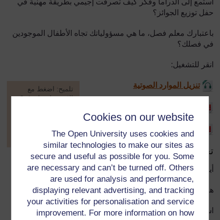
استمع إلى الدراما وفكر كيف تصرفت إجيمي بطريقة مهنية في
حفل توزيع الجوائز؟
باعتبارك معلم فصل، ما هي مسؤولياتك تجاه الأطفال الموجودين
في فصلك؟
انقر للتشغيل:
تنزيل الموارد الصوتية
[
تلميح: اضغط مع
الاستمرار على Ctrl
تنزيل النص
وانقر فوق الرابط
Cookies on our website
لفتحه في علامة
تبويب جديدة (
إخفاء
تنزيل الملخص
The Open University uses cookies and
التلميح
)
similar technologies to make our sites as
تحيا أوميزي:
]
secure and useful as possible for you. Some
are necessary and can’t be turned off. Others
أين يمكن تنفيذ عملية التعليم؟
are used for analysis and performance,
displaying relevant advertising, and tracking
هل هو مقصور على الفصل الدراسي؟
your activities for personalisation and service
استمع إلى خطط المعلمة فلورينس المتعلقة بفصلها.
improvement. For more information on how