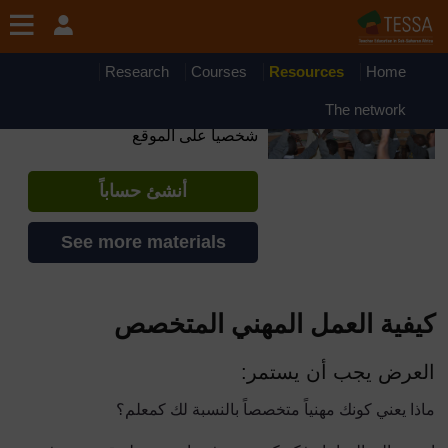
جاوز إلى المحتوى الرئيسي
OpenLearn Create will be unavailable on Wednesday 12
August 2026 from 8am to 10.30am (GMT) due to routine
maintenance.
Research
Courses
Resources
Home
TESSA - Arabic - All Africa
The network
إذا أنشأت حسابا، يمكنك أن تنشئ ملفاً
شخصياً على الموقع
أنشئ حساباً
See more materials
كيفية العمل المهني المتخصص
العرض يجب أن يستمر:
ماذا يعني كونك مهنياً متخصصاً بالنسبة لك كمعلم؟