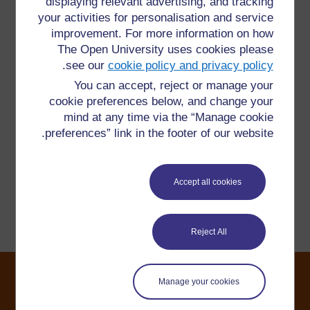
displaying relevant advertising, and tracking
your activities for personalisation and service
improvement. For more information on how
لمعلومات إضافية، الرجاء مراجعة الأسئلة المتكررة والتي قد
The Open University uses cookies please
تقدم لك الدعم التي تحتاجها.
.
see our
cookie policy and privacy policy
You can accept, reject or manage your
هل لديك سؤال؟
cookie preferences below, and change your
mind at any time via the “Manage cookie
يرجى الاتصال بنا هنا إذا كان لديك أي مخاوف بشأن أي شيء
preferences” link in the footer of our website.
على هذا الموقع.
Accept all cookies
الإبلاغ عن مشكلة
Reject All
Manage your cookies
©2024. All rights reserved. The Open University is