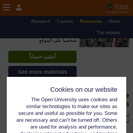
جاوز إلى المحتوى الرئيسي
OpenLearn Create will be unavailable on Wednesday 12
August 2026 from 8am to 10.30am (GMT) due to routine
maintenance.
Research
Courses
Resources
Home
TESSA - Arabic - All Africa
The network
إذا أنشأت حسابا، يمكنك أن تنشئ ملفاً
شخصياً على الموقع
أنشئ حساباً
See more materials
Cookies on our website
Key Resource: Working with large
The Open University uses cookies and
classes
similar technologies to make our sites as
secure and useful as possible for you. Some
اضغط الوصلة
Key Resource: Working with large classes
are necessary and can’t be turned off. Others
لفتح المصدر.
are used for analysis and performance,