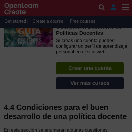
Salta al contenido principal
OpenLearn Create will be unavailable on Wednesday 12
August 2026 from 8am to 10.30am (GMT) due to routine
maintenance.
Get started
Create a course
Free courses
Guía para el Desarrollo de
Políticas Docentes
Si creas una cuenta puedes
configurar un perfil de aprendizaje
personal en el sitio web.
Crear una cuenta
Ver más cursos
4.4 Condiciones para el buen
desarrollo de una política docente
En esta sección se enumeran algunas cuestiones