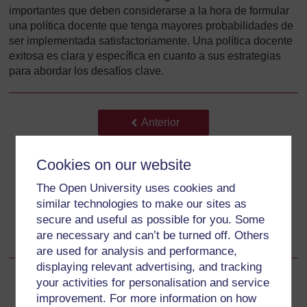
importantes que deben considerarse a la hora de formular
una política docente que tenga mayores probabilidades de
ser implementada satisfactoriamente. Una política docente
exitosa es clara y específica en cuanto a sus estrategias
para abordar los desafíos clave.
Anterior
Anterior
4.3 Costes
Cookies on our website
Siguiente
The Open University uses cookies and
Siguiente
similar technologies to make our sites as
4.4.1 Coherencia entre la nueva política y las políticas y
secure and useful as possible for you. Some
estructuras existentes
are necessary and can’t be turned off. Others
are used for analysis and performance,
displaying relevant advertising, and tracking
your activities for personalisation and service
improvement. For more information on how