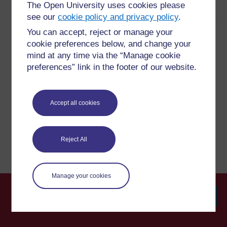
The Open University uses cookies please
Para más información, consulta nuestra sección de
preguntas frecuentes, donde quizás puedas encontrar las
see our
cookie policy and privacy policy
.
respuestas que necesitas.
You can accept, reject or manage your
cookie preferences below, and change your
¿Tienes alguna pregunta?
mind at any time via the “Manage cookie
preferences” link in the footer of our website.
Si ha visto algo que le preocupe en este sitio web, no
dude en ponerse en contacto con nosotros aquí.
Accept all cookies
Notificar un problema
Reject All
Manage your cookies
Searc