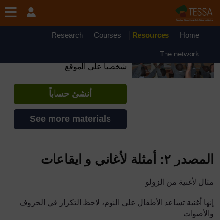
جاوز إلى المحتوى الرئيسي
OpenLearn Create will be unavailable on Wednesday 12
August 2026 from 8am to 10.30am (GMT) due to routine
maintenance.
Research
Courses
Resources
Home
TESSA - Arabic - All Africa
The network
إذا أنشأت حسابا، يمكنك أن تنشئ ملفاً
شخصياً على الموقع
أنشئ حساباً
See more materials
المصدر ٢: أمثلة لأغاني و ايقاعات
مثال لأغنية من الزولو
إنها أغنية تساعد الأطفال على النوم، لاحظ التكرار في الحروف
والأصوات