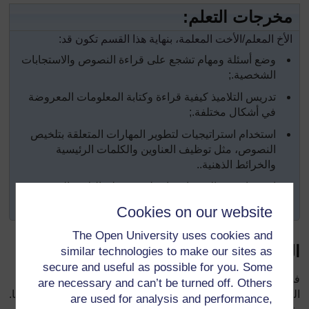
مخرجات التعلم:
الأخ المعلم/الأخت المعلمة، بنهاية هذا القسم تكون قد:
وضع أسئلة ومهام تشجع على قراءة النصوص والاستجابات
الشخصية.
;
تدريس التلاميذ كيفية قراءة وكتابة المعلومات المعروضة
في أشكال مختلفة.
;
استخدام استراتيجيات لتطوير المهارات المتعلقة بتلخيص
النصوص، مثل توظيف العناوين والكلمات الرئيسية
والخرائط الذهنية.
.
استخدام هذه الاستراتيجيات لتقييم تعلم التلاميذالجديد
المبتكر.
Cookies on our website
The Open University uses cookies and
التمهيد
similar technologies to make our sites as
secure and useful as possible for you. Some
في عصر المعلومات الحالي، هناك حاجة شديدة لمقدرات قراءة
are necessary and can’t be turned off. Others
المعلومات المعروضة في أشكال مختلفة والتجاوب والتفاعل معها.
are used for analysis and performance,