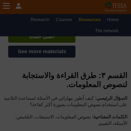
جاوز إلى المحتوى الرئيسي
TESSA - Arabic - All Africa
إذا أنشأت حسابا، يمكنك أن تنشئ ملفاً
Research
Courses
Resources
Home
شخصياً على الموقع
The network
أنشئ حساباً
See more materials
القسم ٣: طرق القراءة والاستجابة
لنصوص المعلومات
.
السؤال الرئيسي:
كيف أطور مهاراتي في الأسئلة لمساعدة التلاميذ
على استخدام نصوص المعلومات بصورة أكثر كفاءة
؟
الكلمات المفتاحية:
نصوص المعلومات، الاستيعاب، التلخيص،
الأسئلة، التقييم.