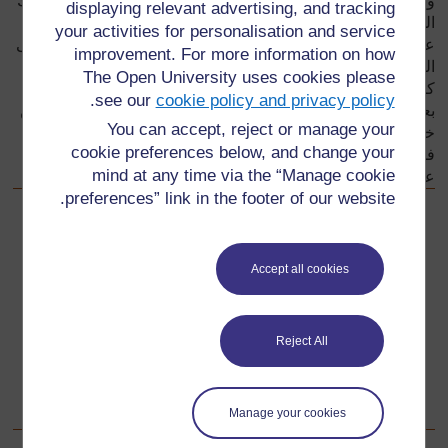
وتحتاج قراءة معلومات الجداول والخرائط لمهارات تختلف عن تلك
displaying relevant advertising, and tracking
المطلوبة لقراءة القصص. ومن مهامك كمعلم، أن تدرب التلاميذ
your activities for personalisation and service
على فهم ما يقرأونه وتلخيص النقاط الأساسية في النصوص، وعلى
improvement. For more information on how
التجاوب من خلال طرح أفكارهم الخاصة. إن مقدرة التلاميذ على
The Open University uses cookies please
كتابة أجوبة على أسئلة حول ما قرأوه لأمر ضروري وهام، إلا أن
.
see our
cookie policy and privacy policy
بعضهم ينتج عملا أجود عندما يجدون الفرصة لتطبيق ما فهموه من
You can accept, reject or manage your
خلال أنشطة أخرى مثل عمل إعلان أو رسم بياني على شكل
cookie preferences below, and change your
فطيرة. هذا القسم يقترح استراتيجيات تدريسية لمساعدة التلاميذ
mind at any time via the “Manage cookie
على تطوير مهارات الاستيعاب والتلخيص.
preferences” link in the footer of our website.
سابق
السابق
Accept all cookies
المصدر ٤:
أسئلة يمكن طرحها بعد أن يؤدي التلاميذ القراءة
الصامتة المستدامة
Reject All
تالي
التالي
دراسة الحلقة ١
:
Manage your cookies