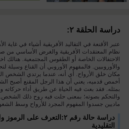
دراسة الحلقة ٢:
عتبر الأقنعة في التقاليد الأفريقية أشياء في غاية الأ
نظام المعتقدات الأفريقية والغرض الأساسي من صنع
الاحتفالات الخاصة أو الطقوس المجتمعية. هنالك اختل
والأوروبيين. فالمفهوم الأوروبي أن القناع وسيلة لتحض
مكان خلق الأرواح. أي أنه، عندما يرتدي الشخص ا
أخمص قدميه، يعني أن هذا الرجل المقنع أصبح الش
بمثله. فقد بعث فيه الحياة عن طريق أداء حركاته و
والتحكم بصوته؛ بمعنى حلت فيه روح ذلك الشخص. عل
ماديين جسدوا المفهوم المجرد للأرواح وسط الشعوب
دراسة حالة رقم
٢
:
التعرف على الرموز وال
التقليدية