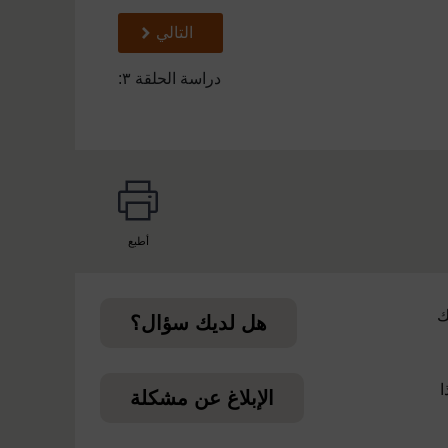
تالي
التالي
دراسة الحلقة ٣:
أطبع
page
ك
هل لديك سؤال؟
ا
الإبلاغ عن مشكلة