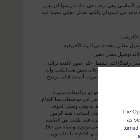
عليم الأساسي وهي ترغب في أثناء تدريسها لدروس
ا لا توجد في السودان ولكنها تحمل معاني معينة عند
لأفريقية.
صيل معاني محددة في البيئة الأفريقية.
لاله توصيل معنى معين.
صدر رقم
3
) التي تشتمل على صور لأقنعة تراثية
درسوا في شكل مجموعات بعض هذه الكتب وأن
قية. ويتعين على كل مجموعة أن تعد قائمة توضح
البالوبا في الكنغو وهو ذو مواصفات مميزة
مت الأستاذة بإعداد درس عن مواصفات هذا القناع،
 على رموز مجددة ترتبط به وهي وتمثل الخوف
The Ope
 خاصة على أن هذا الفنان استخدم هذه الرموز
as se
ام الدرس مشروعاً للعمل، فقد طلبت من التلاميذ
جتماعية أو شعور اجتماعي يودون توصيله من خلال
turned 
والأساليب التي استخدمها الأفارقة التقليديون.