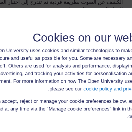
الكشف عن الصوت بطريقة فردية ثم تتدرج إلى اختبار الصو
العمل الموسيقي المشترك.
تهدف النشاطات الموسيقية للربط بين الصوت والنوعية وا
التلاميذ على فهمهم الموسيقى كنوع من أنواع التواصل الفعا
Cookies on our web
هذه النشاطات تقوم على شغف التلاميذ ورحابة مصادرهم بال
والتعاونية.
n University uses cookies and similar technologies to make
cure and useful as possible for you. Some are necessary an
هذه النشاطات تشتمل على اختبار الصوت وصنع الآلات المو
off. Others are used for analysis and performance, displayin
على كيفية صنع الموسيقى من الآلات المتنوعة في مجتمعك
advertising, and tracking your activities for personalisation 
ment. For more information on how The Open University us
.
please see our
cookie policy and priv
سابق
السابق
 accept, reject or manage your cookie preferences below, 
d at any time via the “Manage cookie preferences” link in the
المصدر ٣:
التحمية
وضعية الجسم
o