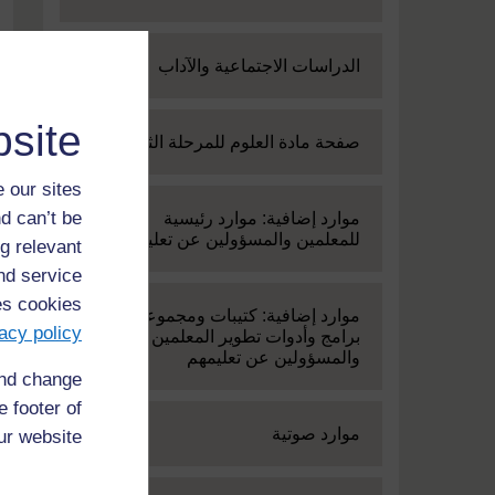
Expand
الدراسات الاجتماعية والآداب
site
Expand
صفحة مادة العلوم للمرحلة الثانوية
 our sites
d can’t be
Expand
موارد إضافية: موارد رئيسية
للمعلمين والمسؤولين عن تعليمهم
g relevant
and service
es cookies
Expand
موارد إضافية: كتيبات ومجموعة من
acy policy
برامج وأدوات تطوير المعلمين
والمسؤولين عن تعليمهم
and change
 footer of
Expand
موارد صوتية
ur website.