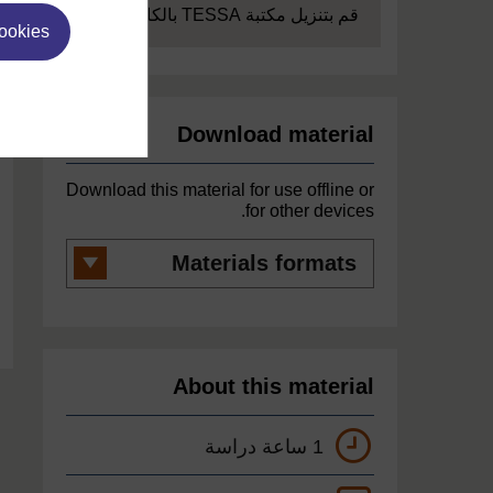
Expand
قم بتنزيل مكتبة TESSA بالكامل
cookies
Download material
Download this material for use offline or
for other devices.
Materials
formats
About this material
1 ساعة دراسة