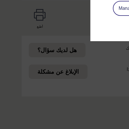
Mana
أطبع
page
ك
هل لديك سؤال؟
ا
الإبلاغ عن مشكلة