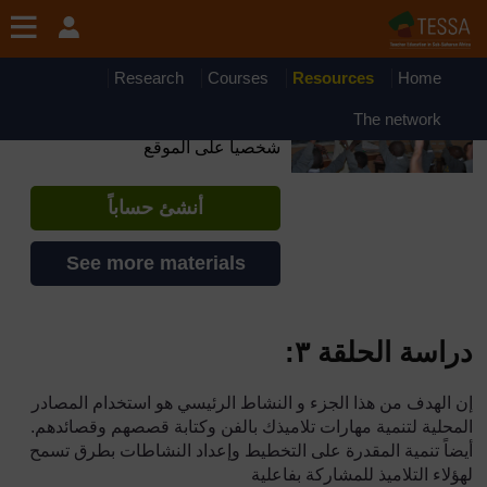
جاوز إلى المحتوى الرئيسي
OpenLearn Create will be unavailable on Wednesday 12
August 2026 from 8am to 10.30am (GMT) due to routine
maintenance.
Research
Courses
Resources
Home
TESSA - Arabic - All Africa
The network
إذا أنشأت حسابا، يمكنك أن تنشئ ملفاً
شخصياً على الموقع
أنشئ حساباً
See more materials
دراسة الحلقة ٣:
إن الهدف من هذا الجزء و النشاط الرئيسي هو استخدام المصادر
المحلية لتنمية مهارات تلاميذك بالفن وكتابة قصصهم وقصائدهم.
أيضاً تنمية المقدرة على التخطيط وإعداد النشاطات بطرق تسمح
لهؤلاء التلاميذ للمشاركة بفاعلية