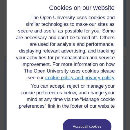
تستحق أن يكتب عنها في مجتمعاتكم؟
Cookies on our website
ما هي العناصر الرئيسية والمكونات لكتابة قصة او موضوع
The Open University uses cookies and
ما؟ قامت بسؤال تلاميذها اخر سؤال بعد نهاية الحصة لانها تريد
similar technologies to make our sites as
ان يكون الالهام في الحصة هو الموضوع الاساسي. في النهاية
secure and useful as possible for you. Some
طلبت منهم ان يجربوا بعض التقنيات المقترحة من القاصة عند
are necessary and can’t be turned off. Others
كتابة القطعة الجديدة. ستقوم بعد ذلك بوضع علامات وتعطيهم
are used for analysis and performance,
رأي حذر بهذا الشأن
displaying relevant advertising, and tracking
your activities for personalisation and service
النشاط الأساسي:
كتابة وسرد القصص
improvement. For more information on how
The Open University uses cookies please
شجع تلاميذك على تلمس واستنباط الأفكار من مجتمعاتهم.
.
see our
cookie policy and privacy policy
أنظرإلى المصادر
5
–
3
لمعاينة الثلاثة صور الموجودة في هذه
المصادر ويمكنك اختيار أشياء مماثلة.
You can accept, reject or manage your
استخدم المصدر
6
، لمناقشة الصورة التي اختارها فصلك
cookie preferences below, and change your
للنقاش
mind at any time via the “Manage cookie
preferences” link in the footer of our website.
اطلب من كل تلميذ ان يكتب نسخته من القصة وشجعهم على
اضافة افكارهم ومواضيعهم المختلفة للكتابة.
في اليوم التالي، فليقرأ التلاميذ قصصهم على بعضهم البعض
Accept all cookies
في شكل مجموعات صغيرة وذكرهم بأهمية استخدام الصوت