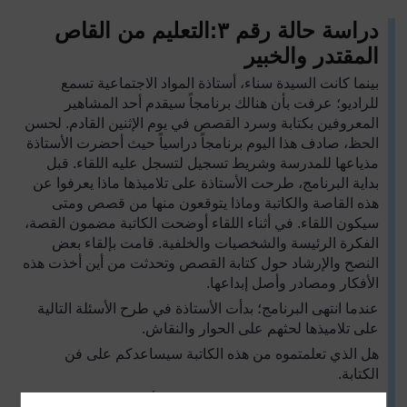
دراسة حالة رقم
٣
:
التعليم من القاص
المقتدر والخبير
بينما كانت السيدة سناء، أستاذة المواد الاجتماعية تسمع
للراديو؛ عرفت بأن هنالك برنامجاً سيقدم أحد المشاهير
المعروفين بكتابة وسرد القصص في يوم الإثنين القادم. لحسن
الحظ، صادف هذا اليوم برنامجاً دراسياً حيث أحضرت الأستاذة
مذياعها للمدرسة وشريط تسجيل لتسجل عليه اللقاء. قبل
بداية البرنامج، طرحت الأستاذة على تلاميذها ماذا يعرفوا عن
هذه القاصة والكاتبة وماذا يتوقعون منها من قصص ومتى
سيكون اللقاء. في أثناء اللقاء أوضحت الكاتبة مضمون القصة،
الفكرة الرئيسة والشخصيات والخلفية. قامت بإلقاء بعض
النصح والإرشاد حول كتابة القصص وتحدثت من أين أخذت هذه
الأفكار ومصادر وأصل إبداعها.
عندما انتهى البرنامج؛ بدأت الأستاذة في طرح الأسئلة التالية
على تلاميذها لحثهم على الحوار والنقاش.
هل الذي تعلمتموه من هذه الكاتبة سيساعدكم على فن
الكتابة.
ما هو مصدر إلهامها؟ هل هنالك بعض الأشياء والمواضيع