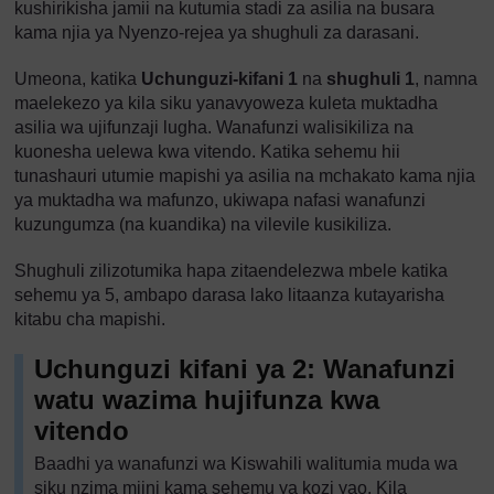
kushirikisha jamii na kutumia stadi za asilia na busara
kama njia ya Nyenzo-rejea ya shughuli za darasani.
Umeona, katika
Uchunguzi-kifani 1
na
shughuli 1
, namna
maelekezo ya kila siku yanavyoweza kuleta muktadha
asilia wa ujifunzaji lugha. Wanafunzi walisikiliza na
kuonesha uelewa kwa vitendo. Katika sehemu hii
tunashauri utumie mapishi ya asilia na mchakato kama njia
ya muktadha wa mafunzo, ukiwapa nafasi wanafunzi
kuzungumza (na kuandika) na vilevile kusikiliza.
Shughuli zilizotumika hapa zitaendelezwa mbele katika
sehemu ya 5, ambapo darasa lako litaanza kutayarisha
kitabu cha mapishi.
Uchunguzi kifani ya 2: Wanafunzi
watu wazima hujifunza kwa
vitendo
Baadhi ya wanafunzi wa Kiswahili walitumia muda wa
siku nzima mjini kama sehemu ya kozi yao. Kila