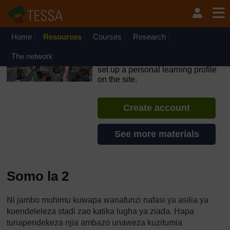
Ruka hadi kwa yaliyomo
OpenLearn Create will be unavailable on Wednesday 12
August 2026 from 8am to 10.30am (GMT) due to routine
maintenance.
Home
Resources
Courses
Research
TESSA - Tanzania
The network
If you create an account, you can
set up a personal learning profile
on the site.
Create account
See more materials
Somo la 2
Ni jambo muhimu kuwapa wanafunzi nafasi ya asilia ya
kuendeleleza stadi zao katika lugha ya ziada. Hapa
tunapendekeza njia ambazo unaweza kuzitumia