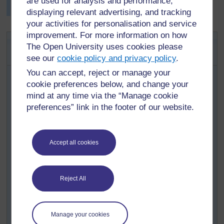
are used for analysis and performance,
katika teksi na kurudi nyumbani.
displaying relevant advertising, and tracking
your activities for personalisation and service
improvement. For more information on how
Shughuli ya 2: Kujifunza kwa
The Open University uses cookies please
vitendo vya shughuli za kijamii
see our
cookie policy and privacy policy
.
Waambie wanafunzi wako kwamba watakwenda
You can accept, reject or manage your
kutafuta jinsi shughuli za nyumbani zinavyotekelezwa
cookie preferences below, and change your
na kueleza njia za mchakato katika lugha ya ziada.
mind at any time via the “Manage cookie
Watake wanafunzi kuleta taarifa kutoka nyumbani au
preferences” link in the footer of our website.
mkaribishe mwenyeji shuleni kutoka katika jamii ili
kuonesha stadi.
Wagawane wanafunzi katika jozi au katika vikundi
Accept all cookies
(vikundi hivi vinaweza kuwa vya mchanganyiko wa
uwezo tofauti), kufanya kazi, na ikiwezekana kuandika
hatua za moja ya mchakato katika lugha ya ziada.
Reject All
Zungukia darasa na kuwasaidia msamiati mpya ambao
watuhitaji.
Vipe vikundi muda wa kukariri na kufanya mazoezi ya
Manage your cookies
hatua zinazotumika, katika kujitayarisha kuwasaidia