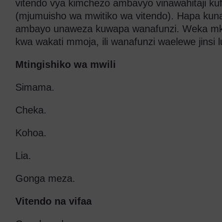
vitendo vya kimchezo ambavyo vinawahitaji ku
(mjumuisho wa mwitiko wa vitendo). Hapa ku
ambayo unaweza kuwapa wanafunzi. Weka mka
kwa wakati mmoja, ili wanafunzi waelewe jinsi 
Mtingishiko wa mwili
Simama.
Cheka.
Kohoa.
Lia.
Gonga meza.
Vitendo na vifaa