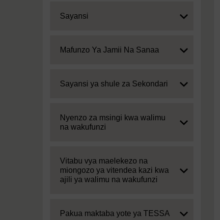
Expand
Sayansi
Expand
Mafunzo Ya Jamii Na Sanaa
Expand
Sayansi ya shule za Sekondari
Expand
Nyenzo za msingi kwa walimu
na wakufunzi
Expand
Vitabu vya maelekezo na
miongozo ya vitendea kazi kwa
ajili ya walimu na wakufunzi
Expand
Pakua maktaba yote ya TESSA