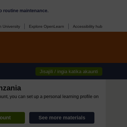
o routine maintenance.
 University
Explore OpenLearn
Accessibility hub
Jisajili / ingia katika akaunti
nzania
ount, you can set up a personal learning profile on
count
See more materials