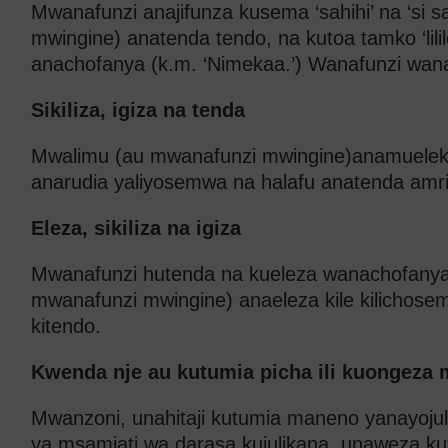
Mwanafunzi anajifunza kusema ‘sahihi’ na ‘si 
mwingine) anatenda tendo, na kutoa tamko ‘lililo 
anachofanya (k.m. ‘Nimekaa.’) Wanafunzi wanase
Sikiliza, igiza na tenda
Mwalimu (au mwanafunzi mwingine)anamuelek
anarudia yaliyosemwa na halafu anatenda amri
Eleza, sikiliza na igiza
Mwanafunzi hutenda na kueleza wanachofanya
mwanafunzi mwingine) anaeleza kile kilichos
kitendo.
Kwenda nje au kutumia picha ili kuongeza 
Mwanzoni, unahitaji kutumia maneno yanayoj
ya msamiati wa darasa kujulikana, unaweza ku