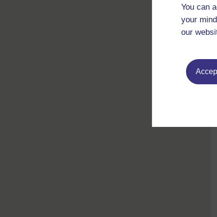
You can a
your mind
our websi
Accept