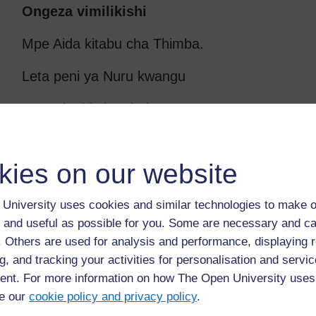
Ongeza vimilikishi
Mpe Aida kitabu cha Thimba.
Leta peni ya Nuru kwangu
Mpe Kito kitabu chake.
Mpe Eshe miwani yake.
kies on our website
Hiki na kile; hapa na pale
University uses cookies and similar technologies to make o
Mpe hiki Adia.
 and useful as possible for you. Some are necessary and ca
Tafuta kile kutoka kwake.
f. Others are used for analysis and performance, displaying 
g, and tracking your activities for personalisation and servic
Tafuta kalamu na iweke hapa.
nt. For more information on how The Open University uses
e our
cookie policy and privacy policy
.
Tafuta kitabu na kiweke pale.