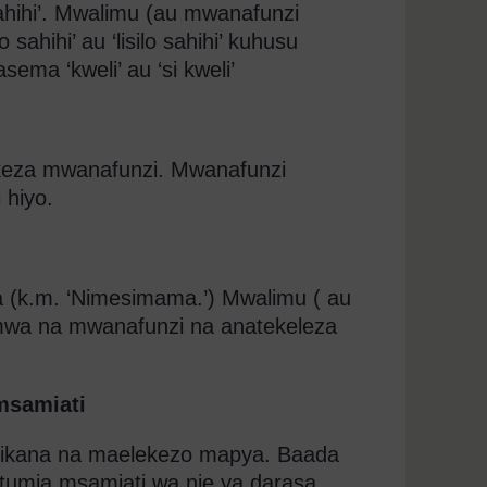
sahihi’. Mwalimu (au mwanafunzi
sahihi’ au ‘lisilo sahihi’ kuhusu
ma ‘kweli’ au ‘si kweli’
eza mwanafunzi. Mwanafunzi
 hiyo.
 (k.m. ‘Nimesimama.’) Mwalimu ( au
emwa na mwanafunzi na anatekeleza
msamiati
ulikana na maelekezo mapya. Baada
tumia msamiati wa nje ya darasa,