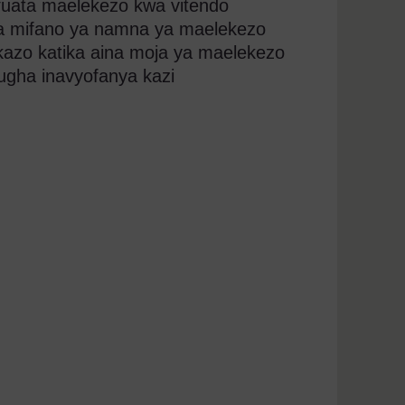
fuata maelekezo kwa vitendo
na mifano ya namna ya maelekezo
zo katika aina moja ya maelekezo
lugha inavyofanya kazi