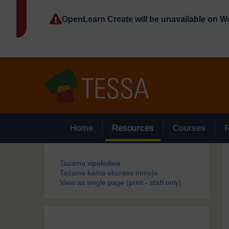
Ruka hadi kwa yaliyomo
OpenLearn Create will be unavailable on 
Home
Resources
Courses
Blocks
Tazama vipakuliwa
Tazama kama ukurasa mmoja
View as single page (print - staff only)