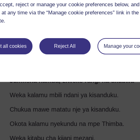
ccept, reject or manage your cookie preferences below, an
Kuhusisha nafasi
 at any time via the “Manage cookie preferences” link in the 
te.
Weka kalamu katikati ya vitabu viwili.
Weka kalamu karibu na rula.
 all cookies
Reject All
Manage your co
Weka kifutio ndani ya kisanduku.
Weka rula juu ya kisanduku.
Jumlisha namba, ziweke rangi na ukubwa
Weka kalamu mbili ndani ya kisanduku.
Chukua mawe matatu nje ya kisanduku.
Okota kalamu nyekundu na mpe Thimba.
Weka kitabu cha kijani mezani.