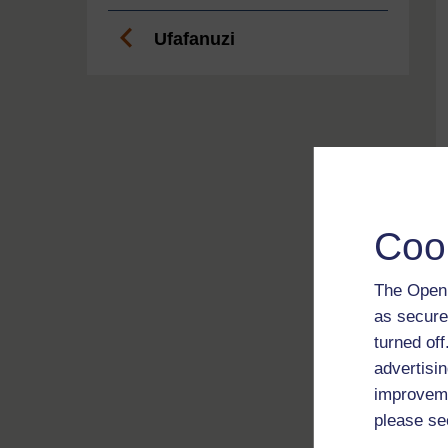
Ufafanuzi
Coo
The Open 
as secure
turned of
advertisin
improveme
please se