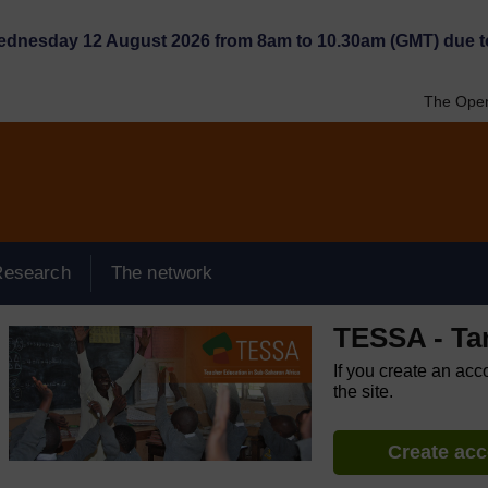
Wednesday 12 August 2026 from 8am to 10.30am (GMT) due t
The Open
Research
The network
TESSA - Ta
If you create an acc
the site.
Create ac