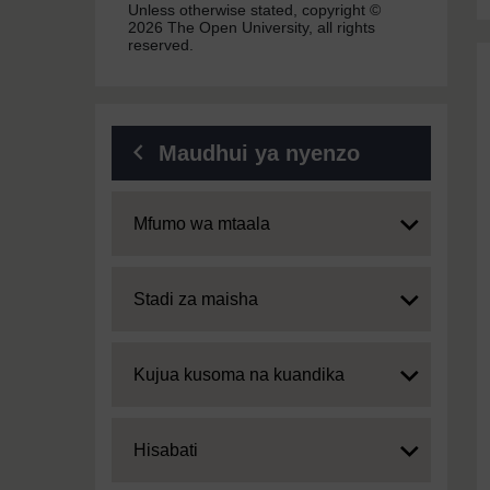
Unless otherwise stated, copyright ©
2026 The Open University, all rights
reserved.
Maudhui ya nyenzo
Expand
Mfumo wa mtaala
Expand
Stadi za maisha
Expand
Kujua kusoma na kuandika
Expand
Hisabati