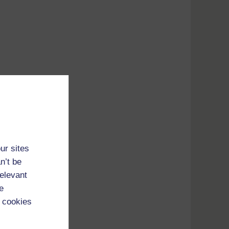
ur sites
n’t be
relevant
e
 cookies