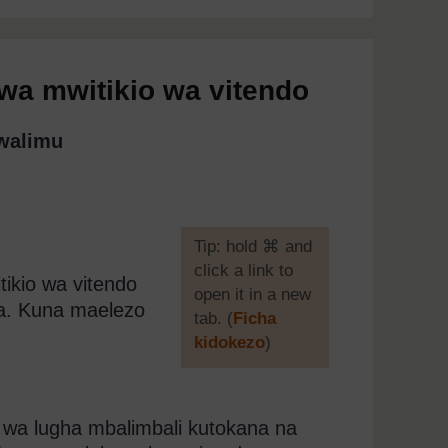
wa mwitikio wa vitendo
mwalimu
[
Tip: hold ⌘ and
click a link to
ikio wa vitendo
open it in a new
gha. Kuna maelezo
tab. (
Ficha
kidokezo
)
]
wa lugha mbalimbali kutokana na