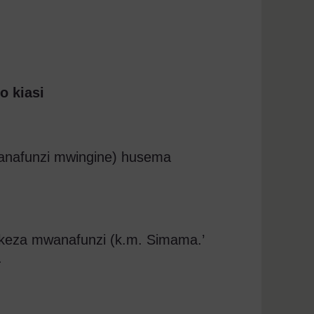
 kiasi
anafunzi mwingine) husema
keza mwanafunzi (k.m. Simama.’
.