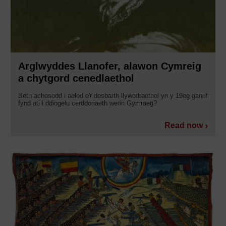
Arglwyddes Llanofer, alawon Cymreig
a chytgord cenedlaethol
Beth achosodd i aelod o'r dosbarth llywodraethol yn y 19eg ganrif
fynd ati i ddiogelu cerddoriaeth werin Gymraeg?
Read now