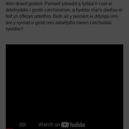
felin draed gosbol. Peiriant ydoedd a fyddai'n cael ei
ddefnyddio i gosbi carcharorion, a byddai rhai'n dadlau ei
fod yn offeryn arteithio. Beth all y peiriant ei ddysgu inni
am y syniad o gosb neu adsefydlu mewn carchardai
heddiw?