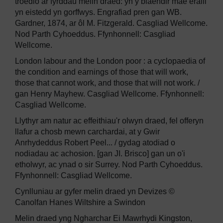
troedio ar fyrddau melin draed: yn y blaendir mae eraill
yn eistedd yn gorffwys. Engrafiad pren gan WB.
Gardner, 1874, ar ôl M. Fitzgerald. Casgliad Wellcome.
Nod Parth Cyhoeddus. Ffynhonnell: Casgliad
Wellcome.
London labour and the London poor : a cyclopaedia of
the condition and earnings of those that will work,
those that cannot work, and those that will not work. /
gan Henry Mayhew. Casgliad Wellcome. Ffynhonnell:
Casgliad Wellcome.
Llythyr am natur ac effeithiau'r olwyn draed, fel offeryn
llafur a chosb mewn carchardai, at y Gwir
Anrhydeddus Robert Peel... / gydag atodiad o
nodiadau ac achosion. [gan JI. Brisco] gan un o'i
etholwyr, ac ynad o sir Surrey. Nod Parth Cyhoeddus.
Ffynhonnell: Casgliad Wellcome.
Cynlluniau ar gyfer melin draed yn Devizes ©
Canolfan Hanes Wiltshire a Swindon
Melin draed yng Ngharchar Ei Mawrhydi Kingston,