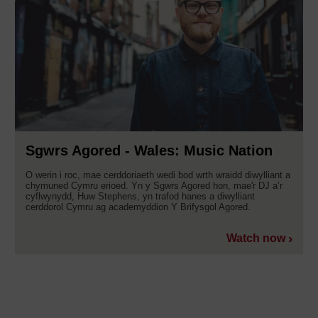
Sgwrs Agored - Wales: Music Nation
O werin i roc, mae cerddoriaeth wedi bod wrth wraidd diwylliant a
chymuned Cymru erioed. Yn y Sgwrs Agored hon, mae'r DJ a’r
cyflwynydd, Huw Stephens, yn trafod hanes a diwylliant
cerddorol Cymru ag academyddion Y Brifysgol Agored.
Watch now