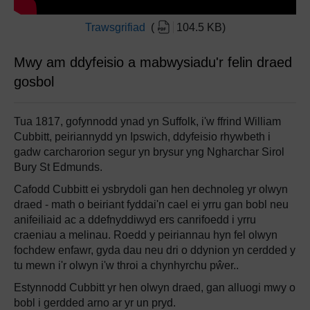
Trawsgrifiad
(
104.5 KB
)
Mwy am ddyfeisio a mabwysiadu'r felin draed
gosbol
Tua 1817, gofynnodd ynad yn Suffolk, i'w ffrind William
Cubbitt, peiriannydd yn Ipswich, ddyfeisio rhywbeth i
gadw carcharorion segur yn brysur yng Ngharchar Sirol
Bury St Edmunds.
Cafodd Cubbitt ei ysbrydoli gan hen dechnoleg yr olwyn
draed - math o beiriant fyddai'n cael ei yrru gan bobl neu
anifeiliaid ac a ddefnyddiwyd ers canrifoedd i yrru
craeniau a melinau. Roedd y peiriannau hyn fel olwyn
fochdew enfawr, gyda dau neu dri o ddynion yn cerdded y
tu mewn i'r olwyn i'w throi a chynhyrchu pŵer..
Estynnodd Cubbitt yr hen olwyn draed, gan alluogi mwy o
bobl i gerdded arno ar yr un pryd.