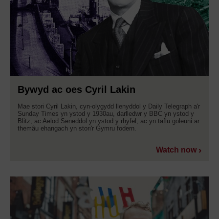
Bywyd ac oes Cyril Lakin
Mae stori Cyril Lakin, cyn-olygydd llenyddol y Daily Telegraph a'r
Sunday Times yn ystod y 1930au, darlledwr y BBC yn ystod y
Blitz, ac Aelod Seneddol yn ystod y rhyfel, ac yn taflu goleuni ar
themâu ehangach yn stori'r Gymru fodern.
Watch now