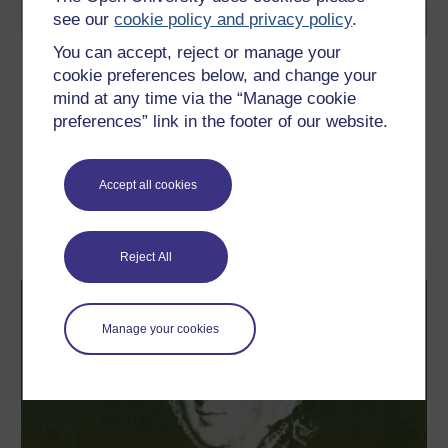
see our
cookie policy and privacy policy
.
You can accept, reject or manage your
Exploring the history of prisoner
cookie preferences below, and change your
education
mind at any time via the “Manage cookie
preferences” link in the footer of our website.
This free course, Exploring the history of prisoner education,
looks at the history of prison education in the British Isles. It will
examine the motivations behind the provision of education, the
types of learning that were offered and the experiences of
prisoners over the first 100 years of education in prisons.
Accept all cookies
Learn more
Reject All
Manage your cookies