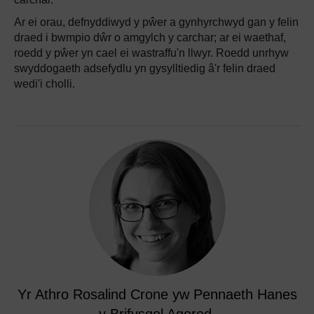
Ar ei orau, defnyddiwyd y pŵer a gynhyrchwyd gan y felin
draed i bwmpio dŵr o amgylch y carchar; ar ei waethaf,
roedd y pŵer yn cael ei wastraffu'n llwyr. Roedd unrhyw
swyddogaeth adsefydlu yn gysylltiedig â'r felin draed
wedi'i cholli.
Yr Athro Rosalind Crone yw Pennaeth Hanes