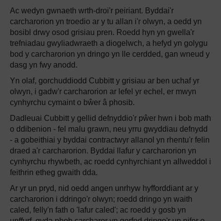
Ac wedyn gwnaeth wrth-droi'r peiriant. Byddai'r
carcharorion yn troedio ar y tu allan i'r olwyn, a oedd yn
bosibl drwy osod grisiau pren. Roedd hyn yn gwella'r
trefniadau gwyliadwraeth a diogelwch, a hefyd yn golygu
bod y carcharorion yn dringo yn lle cerdded, gan wneud y
dasg yn fwy anodd.
Yn olaf, gorchuddiodd Cubbitt y grisiau ar ben uchaf yr
olwyn, i gadw'r carcharorion ar lefel yr echel, er mwyn
cynhyrchu cymaint o bŵer â phosib.
Dadleuai Cubbitt y gellid defnyddio'r pŵer hwn i bob math
o ddibenion - fel malu grawn, neu yrru gwyddiau defnydd
- a gobeithiai y byddai contractwyr allanol yn rhentu'r felin
draed a'r carcharorion. Byddai llafur y carcharorion yn
cynhyrchu rhywbeth, ac roedd cynhyrchiant yn allweddol i
feithrin etheg gwaith dda.
Ar yr un pryd, nid oedd angen unrhyw hyfforddiant ar y
carcharorion i ddringo'r olwyn; roedd dringo yn waith
caled, felly'n fath o 'lafur caled'; ac roedd y gosb yn
unffurf, gyda phob carcharor yn gorfod dringo'r un nifer o