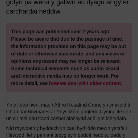
gofyn pa wersi y gallwn eu dysgu ar gyfer
carchardai heddiw.
This page was published over 2 years ago.
Please be aware that due to the passage of time,
the information provided on this page may be out
of date or otherwise inaccurate, and any views or
opinions expressed may no longer be relevant.
Some technical elements such as audio-visual
and interactive media may no longer work. For
more detail, see
how we deal with older content
.
Yn y fideo hwn, mae’r Athro Rosalind Crone yn ymweld â
Charchar Biwmares ar Ynys Môn, gogledd Cymru, lle ceir
un o'r melinau traed cosbol olaf sydd ar ôl ym Mhrydain.
Nid rhywbeth y byddech yn cael hyd iddo mewn ystafell
ffitrwydd, fel y peiriant tebyg sy'n bodoli heddiw, oedd y