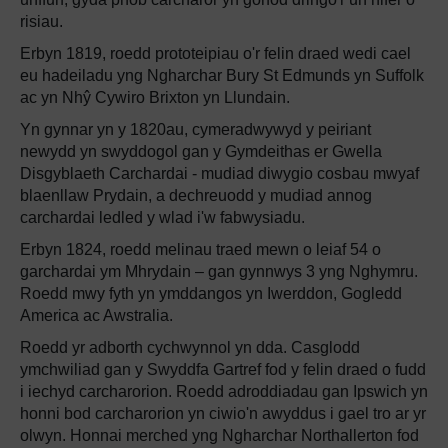
risiau.
Erbyn 1819, roedd prototeipiau o'r felin draed wedi cael
eu hadeiladu yng Ngharchar Bury St Edmunds yn Suffolk
ac yn Nhŷ Cywiro Brixton yn Llundain.
Yn gynnar yn y 1820au, cymeradwywyd y peiriant
newydd yn swyddogol gan y Gymdeithas er Gwella
Disgyblaeth Carchardai - mudiad diwygio cosbau mwyaf
blaenllaw Prydain, a dechreuodd y mudiad annog
carchardai ledled y wlad i'w fabwysiadu.
Erbyn 1824, roedd melinau traed mewn o leiaf 54 o
garchardai ym Mhrydain – gan gynnwys 3 yng Nghymru.
Roedd mwy fyth yn ymddangos yn Iwerddon, Gogledd
America ac Awstralia.
Roedd yr adborth cychwynnol yn dda. Casglodd
ymchwiliad gan y Swyddfa Gartref fod y felin draed o fudd
i iechyd carcharorion. Roedd adroddiadau gan Ipswich yn
honni bod carcharorion yn ciwio'n awyddus i gael tro ar yr
olwyn. Honnai merched yng Ngharchar Northallerton fod