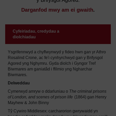
y Brifysgol Agored.
Darganfod mwy am ei gwaith
.
Cyfeiriadau, credydau a
diolchiadau
Ysgrifennwyd a chyflwynwyd y fideo hwn gan yr Athro
Rosalind Crone, ac fe'i cynhyrchwyd gan y Brifysgol
Agored yng Nghymru. Gyda diolch i Gyngor Tref
Biwmares am ganiatâd i ffilmio yng Ngharchar
Biwmares.
Delweddau
Cymerwyd amryw o ddarluniau o
The criminal prisons
of London, and scenes of prison life
(1864) gan Henry
Mayhew & John Binny
Tŷ Cywiro Middlesex: carcharorion gwrywaidd yn