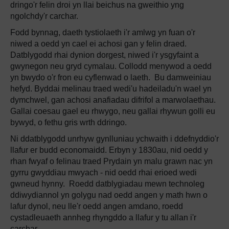
dringo'r felin droi yn llai beichus na gweithio yng
ngolchdy'r carchar.
Fodd bynnag, daeth tystiolaeth i'r amlwg yn fuan o'r
niwed a oedd yn cael ei achosi gan y felin draed.
Datblygodd rhai dynion dorgest, niwed i'r ysgyfaint a
gwynegon neu gryd cymalau. Collodd menywod a oedd
yn bwydo o'r fron eu cyflenwad o laeth. Bu damweiniau
hefyd. Byddai melinau traed wedi'u hadeiladu'n wael yn
dymchwel, gan achosi anafiadau difrifol a marwolaethau.
Gallai coesau gael eu rhwygo, neu gallai rhywun golli eu
bywyd, o fethu gris wrth ddringo.
Ni ddatblygodd unrhyw gynlluniau ychwaith i ddefnyddio'r
llafur er budd economaidd. Erbyn y 1830au, nid oedd y
rhan fwyaf o felinau traed Prydain yn malu grawn nac yn
gyrru gwyddiau mwyach - nid oedd rhai erioed wedi
gwneud hynny. Roedd datblygiadau mewn technoleg
ddiwydiannol yn golygu nad oedd angen y math hwn o
lafur dynol, neu lle'r oedd angen amdano, roedd
cystadleuaeth annheg rhyngddo a llafur y tu allan i'r
carchar.