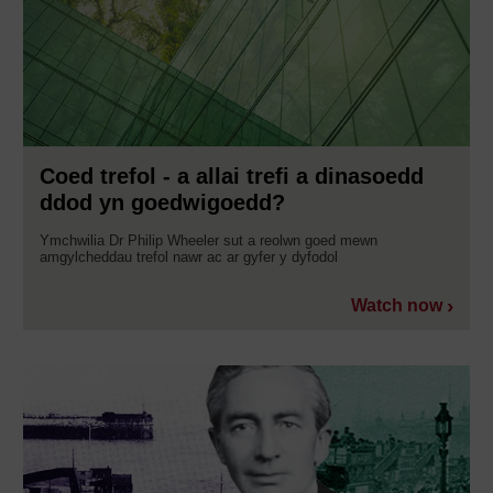
Coed trefol - a allai trefi a dinasoedd
ddod yn goedwigoedd?
Ymchwilia Dr Philip Wheeler sut a reolwn goed mewn
amgylcheddau trefol nawr ac ar gyfer y dyfodol
Watch now