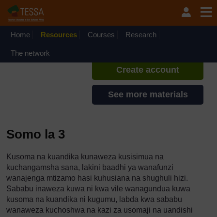
Ruka hadi kwa yaliyomo
TESSA - Swahili - All Africa
If you create an account, you can
set up a personal learning profile
Home
Resources
Courses
Research
on the site.
The network
Create account
See more materials
Somo la 3
Kusoma na kuandika kunaweza kusisimua na
kuchangamsha sana, lakini baadhi ya wanafunzi
wanajenga mtizamo hasi kuhusiana na shughuli hizi.
Sababu inaweza kuwa ni kwa vile wanagundua kuwa
kusoma na kuandika ni kugumu, labda kwa sababu
wanaweza kuchoshwa na kazi za usomaji na uandishi