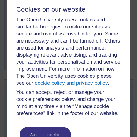
wanaojua lugha nyingi wamsaidie katika shughuli hii.
Cookies on our website
Mmoja anaongea Kirundi, lugha ya wanafunzi kutoka
Burundi. Vikundi vitatu vya darasa lile vilikwenda safari.
The Open University uses cookies and
Marafiki wa Bwana Limbunga walishiriki katika mjadala
similar technologies to make our sites as
darasani na kwenye shughuli zilizofuata za usomaji na
secure and useful as possible for you. Some
uandishi. Kufikia mwishoni mwa wiki, watu wale watatu
are necessary and can’t be turned off. Others
walikubali kuwa wanafunzi wamejua zaidi jinsi taarifa
are used for analysis and performance,
inavyoweza kuwasilishwa kwa njia mbalimbali na kwa
displaying relevant advertising, and tracking
lugha mbalimbali na baadhi walionekana wamefurahia
your activities for personalisation and service
zaidi usomaji na uandishi kuliko hapo awali.
improvement. For more information on how
The Open University uses cookies please
see our
cookie policy and privacy policy
.
Shughuli muhimu: Kusoma Alama
You can accept, reject or manage your
Kabla ya somo, soma
Nyenzo Rejea 4: Kujiandaa kwa
cookie preferences below, and change your
matembezi ya kijumuiya
ili kupanga matembezi na
mind at any time via the “Manage cookie
kuandaa maswali yako. Andika maswali ubaoni.
preferences” link in the footer of our website.
Ili kuanza somo, waambie wanafunzi kuhusu matembezi
na, kama wanaweza, waambie wanakili yale maswali
kutoka kwenye ubao. Kama hawawezi, andaa orodha ya
Accept all cookies