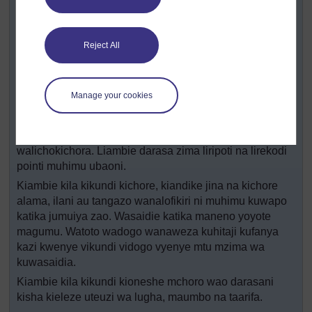
maswali kwa kila kiongozi wa kikundi kwa ajili ya
kuwauliza katika matembezi.
Wachukue kwa ajili ya matembezi yaliyopangwa mpaka
Reject All
kwenye jumuiya yenu mnayokaa.
Wakiwa wanatembea, lazima watoe au waandike
majibu ya maswali na wachore mifano ya chapa au
Manage your cookies
picha wanazoziona.
Baada ya muda, waambie wanafunzi kwenye vikundi
washirikishane kile walichokiona, walichokiandika na
walichokichora. Liambie darasa zima liripoti na lirekodi
pointi muhimu ubaoni.
Kiambie kila kikundi kichore, kiandike jina na kichore
alama, ilani au tangazo wanalofikiri ni muhimu kuwapo
katika jumuiya zao. Wasaidie katika maneno yoyote
magumu. Watoto wadogo wanaweza kuhitaji kufanya
kazi kwenye vikundi vidogo vyenye mtu mzima wa
kuwasaidia.
Kiambie kila kikundi kioneshe mchoro wao darasani
kisha kieleze uteuzi wa lugha, maumbo na taarifa.