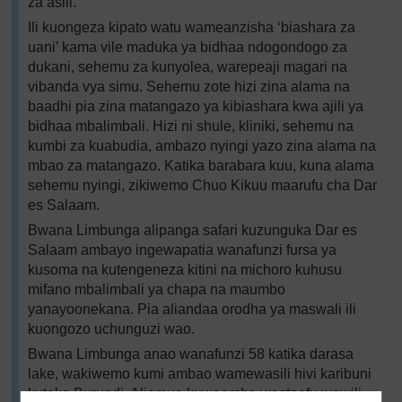
za asili.
Ili kuongeza kipato watu wameanzisha ‘biashara za
uani’ kama vile maduka ya bidhaa ndogondogo za
dukani, sehemu za kunyolea, warepeaji magari na
vibanda vya simu. Sehemu zote hizi zina alama na
baadhi pia zina matangazo ya kibiashara kwa ajili ya
bidhaa mbalimbali. Hizi ni shule, kliniki, sehemu na
kumbi za kuabudia, ambazo nyingi yazo zina alama na
mbao za matangazo. Katika barabara kuu, kuna alama
sehemu nyingi, zikiwemo Chuo Kikuu maarufu cha Dar
es Salaam.
Bwana Limbunga alipanga safari kuzunguka Dar es
Salaam ambayo ingewapatia wanafunzi fursa ya
kusoma na kutengeneza kitini na michoro kuhusu
mifano mbalimbali ya chapa na maumbo
yanayoonekana. Pia aliandaa orodha ya maswali ili
kuongozo uchunguzi wao.
Bwana Limbunga anao wanafunzi 58 katika darasa
lake, wakiwemo kumi ambao wamewasili hivi karibuni
kutoka Burundi. Aliamua kuwaomba wastaafu wawili