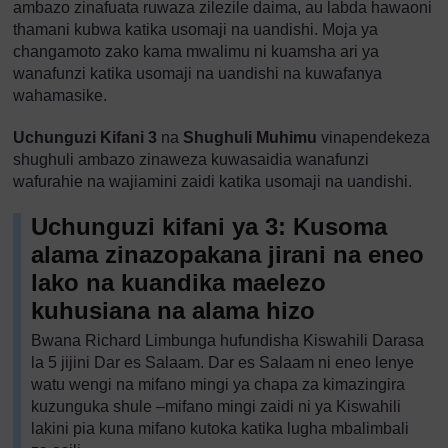
ambazo zinafuata ruwaza zilezile daima, au labda hawaoni
thamani kubwa katika usomaji na uandishi. Moja ya
changamoto zako kama mwalimu ni kuamsha ari ya
wanafunzi katika usomaji na uandishi na kuwafanya
wahamasike.
Uchunguzi Kifani 3
na
Shughuli Muhimu
vinapendekeza
shughuli ambazo zinaweza kuwasaidia wanafunzi
wafurahie na wajiamini zaidi katika usomaji na uandishi.
Uchunguzi kifani ya 3: Kusoma
alama zinazopakana jirani na eneo
lako na kuandika maelezo
kuhusiana na alama hizo
Bwana Richard Limbunga hufundisha Kiswahili Darasa
la 5 jijini Dar es Salaam. Dar es Salaam ni eneo lenye
watu wengi na mifano mingi ya chapa za kimazingira
kuzunguka shule –mifano mingi zaidi ni ya Kiswahili
lakini pia kuna mifano kutoka katika lugha mbalimbali