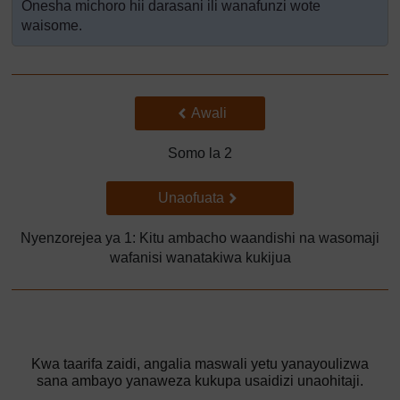
Onesha michoro hii darasani ili wanafunzi wote
waisome.
Back to previous page
Awali
Somo la 2
Go to next page
Unaofuata
Nyenzo­rejea ya 1: Kitu ambacho waandishi na wasomaji
wafanisi wanatakiwa kukijua
Kwa taarifa zaidi, angalia maswali yetu yanayoulizwa
sana ambayo yanaweza kukupa usaidizi unaohitaji.