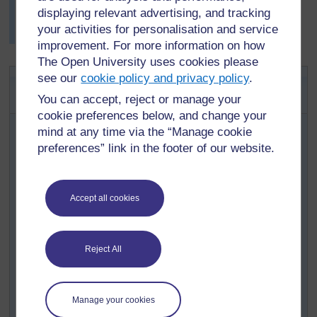
Kwa taarifa zaidi katika kuchunguza kazi za sanaa
displaying relevant advertising, and tracking
rejea nyenzo rejea 2:
your activities for personalisation and service
Kudadisi kazi za sanaa
.
improvement. For more information on how
The Open University uses cookies please
Shughuli ya 1: Kuwaza kwa
see our
cookie policy and privacy policy
.
undani maisha ya zamani
You can accept, reject or manage your
cookie preferences below, and change your
Kwanza jisomee
Nyenzo rejea 3: Historia ya
mind at any time via the “Manage cookie
teknolojia
preferences” link in the footer of our website.
mwenyewe kupata mawazo kuhusu teknolojia ya
mwanzo.
Sasa, waketishe wanafunzi kukuzunguka. Waamuru
Accept all cookies
kufummba macho na kufikiria miaka mingi nyuma. Wao
ni familia za wafugaji na wawindaji, wanaoishi msituni,
wakitengeneza zana zao na kutafuta mahitaji yao kwa
Reject All
kuishi. Waambie waendelee kufumba macho na kukariri
majibu vichwani kwa maswali yaliyo ulizwa.(baadae
utazungumzia kuhusu majibu). Waombe kuwaza
Manage your cookies
wakiamka. Wameamukia wapi? Nini kiliwalinda usiku?