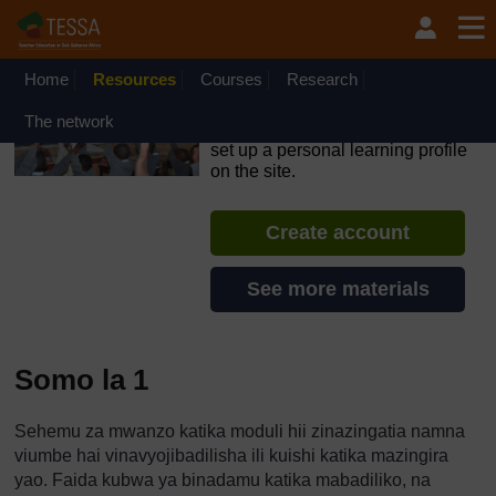
Ruka hadi kwa yaliyomo
OpenLearn Create will be unavailable on Wednesday 12
August 2026 from 8am to 10.30am (GMT) due to routine
maintenance.
Home
Resources
Courses
Research
TESSA - Swahili - All Africa
The network
If you create an account, you can
set up a personal learning profile
on the site.
Create account
See more materials
Somo la 1
Sehemu za mwanzo katika moduli hii zinazingatia namna
viumbe hai vinavyojibadilisha ili kuishi katika mazingira
yao. Faida kubwa ya binadamu katika mabadiliko, na