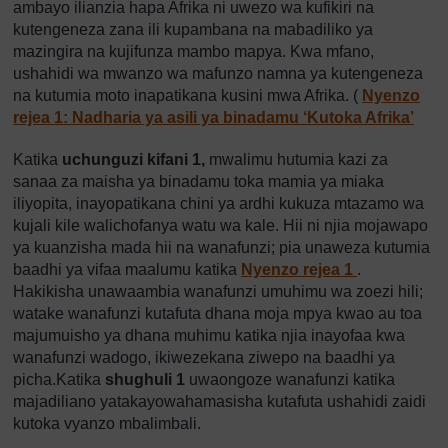
ambayo ilianzia hapa Afrika ni uwezo wa kufikiri na
kutengeneza zana ili kupambana na mabadiliko ya
mazingira na kujifunza mambo mapya. Kwa mfano,
ushahidi wa mwanzo wa mafunzo namna ya kutengeneza
na kutumia moto inapatikana kusini mwa Afrika. (
Nyenzo
rejea 1: Nadharia ya asili ya binadamu ‘Kutoka Afrika’
Katika
uchunguzi kifani 1,
mwalimu hutumia kazi za
sanaa za maisha ya binadamu toka mamia ya miaka
iliyopita, inayopatikana chini ya ardhi kukuza mtazamo wa
kujali kile walichofanya watu wa kale. Hii ni njia mojawapo
ya kuanzisha mada hii na wanafunzi; pia unaweza kutumia
baadhi ya vifaa maalumu katika
Nyenzo rejea 1
.
Hakikisha unawaambia wanafunzi umuhimu wa zoezi hili;
watake wanafunzi kutafuta dhana moja mpya kwao au toa
majumuisho ya dhana muhimu katika njia inayofaa kwa
wanafunzi wadogo, ikiwezekana ziwepo na baadhi ya
picha.Katika
shughuli 1
uwaongoze wanafunzi katika
majadiliano yatakayowahamasisha kutafuta ushahidi zaidi
kutoka vyanzo mbalimbali.