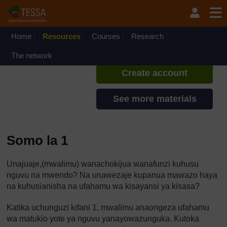
Ruka hadi kwa yaliyomo
TESSA - Swahili - All Africa
If you create an account, you can
set up a personal learning profile
Home
Resources
Courses
Research
on the site.
The network
Create account
See more materials
Somo la 1
Unajuaje,(mwalimu) wanachokijua wanafunzi kuhusu
nguvu na mwendo? Na unawezaje kupanua mawazo haya
na kuhusianisha na ufahamu wa kisayansi ya kisasa?
Katika uchunguzi kifani 1, mwalimu anaongeza ufahamu
wa matukio yote ya nguvu yanayowazunguka. Kutoka