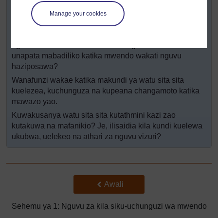
mivuto na misukumo yote inayoonesha uelekeo wa
nguvu na jiandae kujadili na kushirikishana kwa kile
Manage your cookies
wanachoamini. Angalia kama wanatambua kuwa
mishale ya saizi tofauti inaweza kutumika kulinganisha
nguvu tofauti wanazoona. Je wanagundua kuwa
unapata mabadiliko katika mwendo wakati nguvu
haziposawa?
Wanafunzi wakae katika makundi ya watu sita sita
kuelezea, kuchunguza na kupeana changamoto katika
mawazo yao.
Kuwakusanya watu sita sita kutathmini kazi zao
kutakuwa na mafanikio? Je, ilisaidia kila kundi kuelewa
ukubwa, uelekeo na athari za nguvu vizuri?
Back to previous page
Awali
Sehemu ya 1: Nguvu za kila siku-uchunguzi wa mwendo