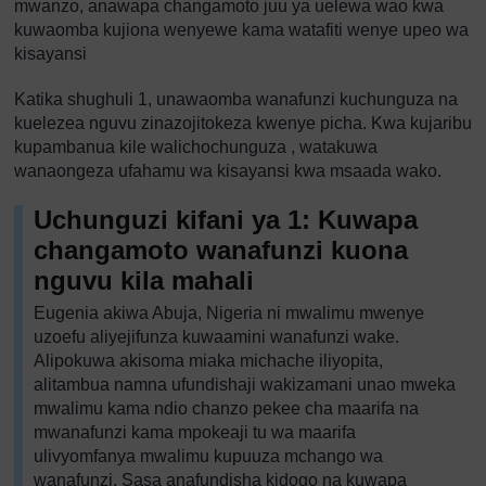
mwanzo, anawapa changamoto juu ya uelewa wao kwa
kuwaomba kujiona wenyewe kama watafiti wenye upeo wa
kisayansi
Katika shughuli 1, unawaomba wanafunzi kuchunguza na
kuelezea nguvu zinazojitokeza kwenye picha. Kwa kujaribu
kupambanua kile walichochunguza , watakuwa
wanaongeza ufahamu wa kisayansi kwa msaada wako.
Uchunguzi kifani ya 1: Kuwapa
changamoto wanafunzi kuona
nguvu kila mahali
Eugenia akiwa Abuja, Nigeria ni mwalimu mwenye
uzoefu aliyejifunza kuwaamini wanafunzi wake.
Alipokuwa akisoma miaka michache iliyopita,
alitambua namna ufundishaji wakizamani unao mweka
mwalimu kama ndio chanzo pekee cha maarifa na
mwanafunzi kama mpokeaji tu wa maarifa
ulivyomfanya mwalimu kupuuza mchango wa
wanafunzi. Sasa anafundisha kidogo na kuwapa