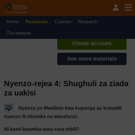
Ruka hadi kwa yaliyomo
TESSA - Swahili - All Africa
If you create an account, you can
set up a personal learning profile
Home
Resources
Courses
Research
on the site.
The network
Create account
See more materials
Nyenzo-rejea 4: Shughuli za ziada
za uakisi
Nyenzo ya Mwalimu kwa kupanga au kubadili
nyenzo ili zitumike na wanafunzi.
Ni kweli kwamba tuna sura mbili?