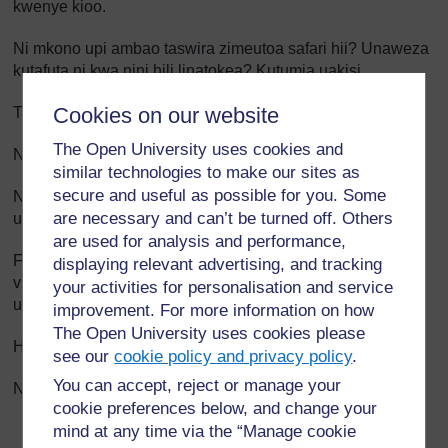
kwenye kioo.
Ni mkono upi ambao taswira zimeutoa safari hii? Unaweza
kutafuta ni kwa nini hili linatokea? Kutumia uakisi
Cookies on our website
Tafakari matumizi ya vioo: Ni vifaa gani vina vioo?
The Open University uses cookies and
Ni wapi vinapotumika?
similar technologies to make our sites as
secure and useful as possible for you. Some
Ni jinsi gani vioo vinaweza kutumika dukani kusaidia
are necessary and can’t be turned off. Others
ulinzi? Uakisi wa kutisha
are used for analysis and performance,
Fanya majaribio kwa kuangalia kwenye uakisi kwenye
displaying relevant advertising, and tracking
vipande vilivyopinda vya chuma kama vijiko na birika la
your activities for personalisation and service
umeme.
improvement. For more information on how
The Open University uses cookies please
Hutokea nini kwenye uakisi?
see our
cookie policy and privacy policy
.
You can accept, reject or manage your
Ni mfumo gani unaougundua?
cookie preferences below, and change your
Mwanga na giza
mind at any time via the “Manage cookie