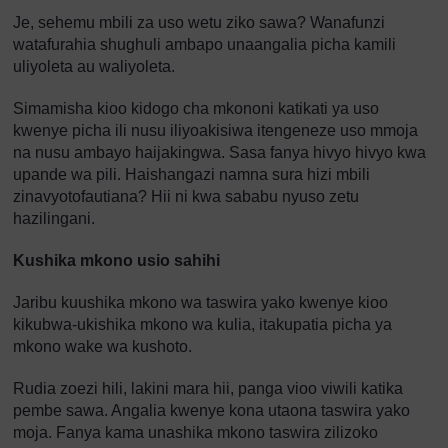
Je, sehemu mbili za uso wetu ziko sawa? Wanafunzi
watafurahia shughuli ambapo unaangalia picha kamili
uliyoleta au waliyoleta.
Simamisha kioo kidogo cha mkononi katikati ya uso
kwenye picha ili nusu iliyoakisiwa itengeneze uso mmoja
na nusu ambayo haijakingwa. Sasa fanya hivyo hivyo kwa
upande wa pili. Haishangazi namna sura hizi mbili
zinavyotofautiana? Hii ni kwa sababu nyuso zetu
hazilingani.
Kushika mkono usio sahihi
Jaribu kuushika mkono wa taswira yako kwenye kioo
kikubwa-ukishika mkono wa kulia, itakupatia picha ya
mkono wake wa kushoto.
Rudia zoezi hili, lakini mara hii, panga vioo viwili katika
pembe sawa. Angalia kwenye kona utaona taswira yako
moja. Fanya kama unashika mkono taswira zilizoko